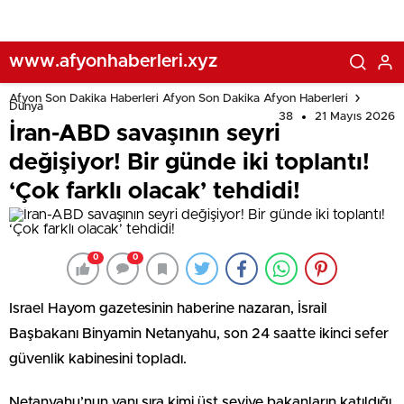
www.afyonhaberleri.xyz
Afyon Son Dakika Haberleri Afyon Son Dakika Afyon Haberleri
Dünya
38
21 Mayıs 2026
İran-ABD savaşının seyri
değişiyor! Bir günde iki toplantı!
‘Çok farklı olacak’ tehdidi!
0
0
Israel Hayom gazetesinin haberine nazaran, İsrail
Başbakanı Binyamin Netanyahu, son 24 saatte ikinci sefer
güvenlik kabinesini topladı.
Netanyahu’nun yanı sıra kimi üst seviye bakanların katıldığı