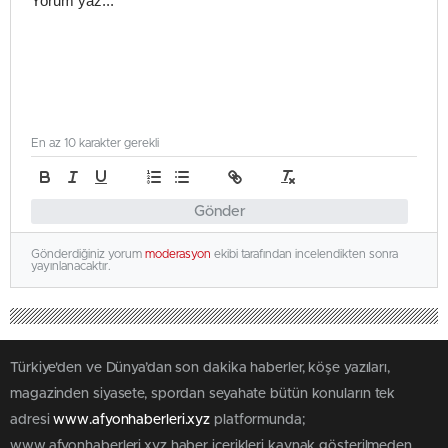
En az 10 karakter gerekli
Gönder
Gönderdiğiniz yorum
moderasyon
ekibi tarafından incelendikten sonra
yayınlanacaktır.
Türkiye'den ve Dünya’dan son dakika haberler, köşe yazıları,
magazinden siyasete, spordan seyahate bütün konuların tek
adresi
www.afyonhaberleri.xyz
platformunda;
www.afyonhaberleri.xyz haber içerikleri kaynak gösterilmeden