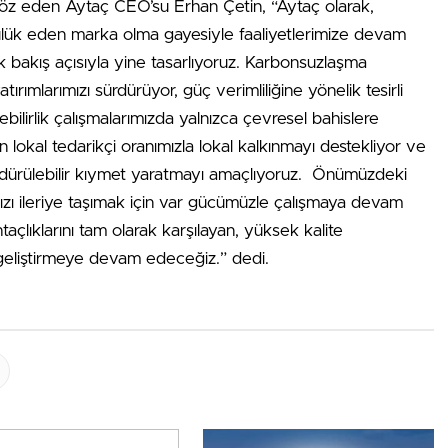
öz eden Aytaç CEO’su Erhan Çetin, “Aytaç olarak,
ük eden marka olma gayesiyle faaliyetlerimize devam
ik bakış açısıyla yine tasarlıyoruz. Karbonsuzlaşma
ımlarımızı sürdürüyor, güç verimliliğine yönelik tesirli
bilirlik çalışmalarımızda yalnızca çevresel bahislere
lokal tedarikçi oranımızla lokal kalkınmayı destekliyor ve
ürdürülebilir kıymet yaratmayı amaçlıyoruz. Önümüzdeki
ızı ileriye taşımak için var gücümüzle çalışmaya devam
açlıklarını tam olarak karşılayan, yüksek kalite
i geliştirmeye devam edeceğiz.” dedi.