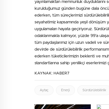
yayınlamaktan memnunluk duyduklarını s
kurulduğumuz günden bugüne dala öncül
ederken, tüm süreçlerimizi sürdürülebilirl
seyahatimiz kapsamında yeşil dönüşüm yatır
uygulamaları hayata geçiriyoruz. Sürdürüle
odaklanmakla kalmıyor, yüzde 99’a ulaşan 
tüm paydaşlarımız için uzun vadeli ve s
devirde de sürdürülebilirlik performansım
ederken tüketicilerimizin beklenti ve muht
standartlarına sahip yenilikçi eserlerimiz
KAYNAK:
HABER7
Aytaç
Enerji
Sürdürülebilirlik