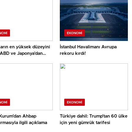
NOMI
EKONOMI
ların en yüksek düzeyini
İstanbul Havalimanı Avrupa
 ABD ve Japonya’dan
rekoru kırdı!
ya şok müdahale!
NOMI
EKONOMI
Kurum’dan Ahbap
Türkiye dahil: Trump’tan 60 ülke
rmasıyla ilgili açıklama
için yeni gümrük tarifesi