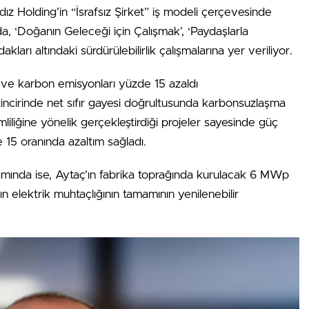
ıldız Holding’in “İsrafsız Şirket” iş modeli çerçevesinde
da, ‘Doğanın Geleceği için Çalışmak’, ‘Paydaşlarla
rı altındaki sürdürülebilirlik çalışmalarına yer veriliyor.
i ve karbon emisyonları yüzde 15 azaldı
zincirinde net sıfır gayesi doğrultusunda karbonsuzlaşma
liğine yönelik gerçekleştirdiği projeler sayesinde güç
15 oranında azaltım sağladı.
samında ise, Aytaç’ın fabrika toprağında kurulacak 6 MWp
ın elektrik muhtaçlığının tamamının yenilenebilir