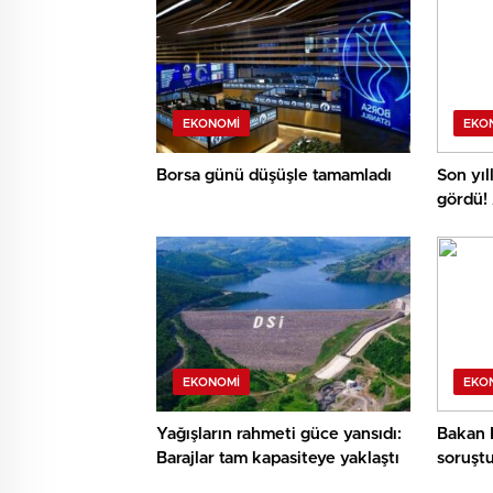
EKONOMI
EKO
Borsa günü düşüşle tamamladı
Son yıl
gördü!
piyasa
EKONOMI
EKO
Yağışların rahmeti güce yansıdı:
Bakan 
Barajlar tam kapasiteye yaklaştı
soruştu