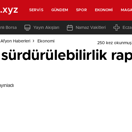
.xyz
SERVIS
GÜNDEM
SPOR
EKONOMI
MAGA
nlı Borsa
Yayın Akışları
Namaz Vakitleri
Ecza
Afyon Haberleri
Ekonomi
250 kez okunmuş
 sürdürülebilirlik r