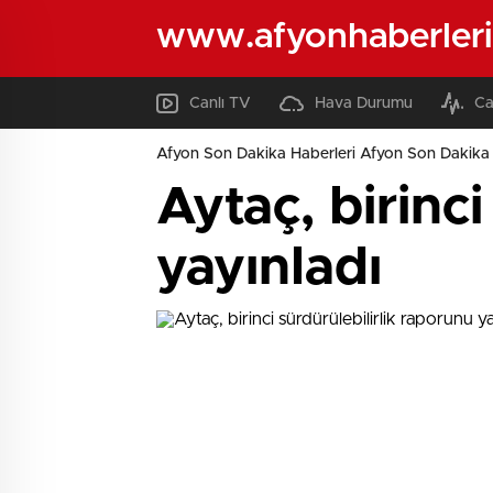
www.afyonhaberleri
Canlı TV
Hava Durumu
Ca
Afyon Son Dakika Haberleri Afyon Son Dakika 
Aytaç, birinci
yayınladı