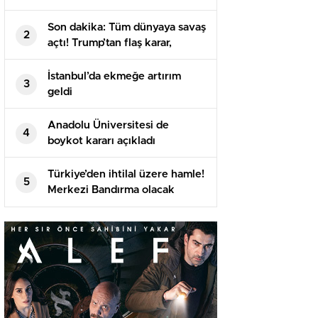
Son dakika: Tüm dünyaya savaş
2
açtı! Trump’tan flaş karar,
imzayı attı…
İstanbul’da ekmeğe artırım
3
geldi
Anadolu Üniversitesi de
4
boykot kararı açıkladı
Türkiye’den ihtilal üzere hamle!
5
Merkezi Bandırma olacak