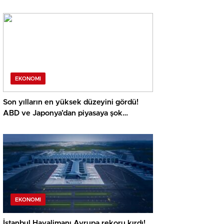
EKONOMI
Son yılların en yüksek düzeyini gördü!
ABD ve Japonya’dan piyasaya şok
müdahale!
EKONOMI
İstanbul Havalimanı Avrupa rekoru kırdı!