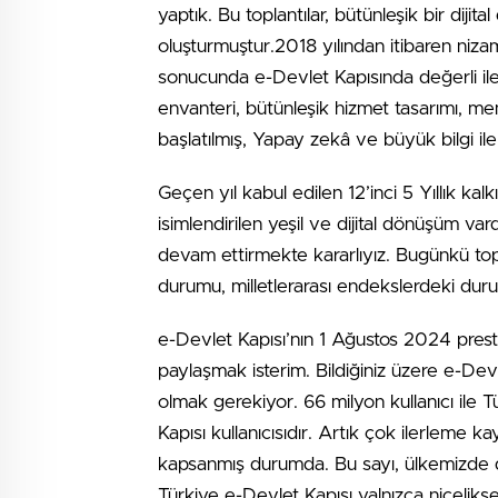
yaptık. Bu toplantılar, bütünleşik bir diji
oluşturmuştur.2018 yılından itibaren nizamlı
sonucunda e-Devlet Kapısında değerli iler
envanteri, bütünleşik hizmet tasarımı, m
başlatılmış, Yapay zekâ ve büyük bilgi ile i
Geçen yıl kabul edilen 12’inci 5 Yıllık k
isimlendirilen yeşil ve dijital dönüşüm v
devam ettirmekte kararlıyız. Bugünkü top
durumu, milletlerarası endekslerdeki dur
e-Devlet Kapısı’nın 1 Ağustos 2024 prestij
paylaşmak isterim. Bildiğiniz üzere e-Dev
olmak gerekiyor. 66 milyon kullanıcı ile
Kapısı kullanıcısıdır. Artık çok ilerleme
kapsanmış durumda. Bu sayı, ülkemizde di
Türkiye e-Devlet Kapısı yalnızca niceliksel