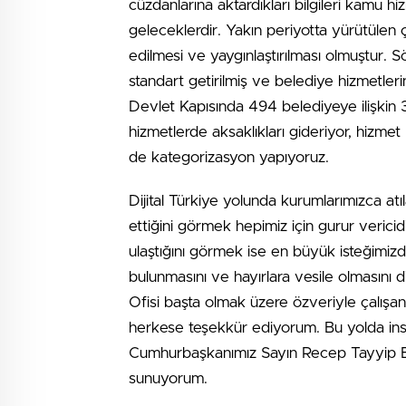
cüzdanlarına aktardıkları bilgileri kamu h
geleceklerdir. Yakın periyotta yürütülen 
edilmesi ve yaygınlaştırılması olmuştur. Sö
standart getirilmiş ve belediye hizmetleri
Devlet Kapısında 494 belediyeye ilişkin 3
hizmetlerde aksaklıkları gideriyor, hizmet 
de kategorizasyon yapıyoruz.
Dijital Türkiye yolunda kurumlarımızca a
ettiğini görmek hepimiz için gurur vericidi
ulaştığını görmek ise en büyük isteğimizdi
bulunmasını ve hayırlara vesile olmasını 
Ofisi başta olmak üzere özveriyle çalışan
herkese teşekkür ediyorum. Bu yolda insa
Cumhurbaşkanımız Sayın Recep Tayyip Erd
sunuyorum.