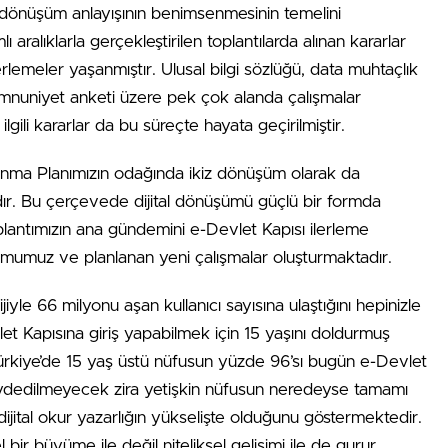
tal dönüşüm anlayışının benimsenmesinin temelini
 aralıklarla gerçekleştirilen toplantılarda alınan kararlar
lemeler yaşanmıştır. Ulusal bilgi sözlüğü, data muhtaçlık
emnuniyet anketi üzere pek çok alanda çalışmalar
lgili kararlar da bu süreçte hayata geçirilmiştir.
alkınma Planımızın odağında ikiz dönüşüm olarak da
ardır. Bu çerçevede dijital dönüşümü güçlü bir formda
lantımızın ana gündemini e-Devlet Kapısı ilerleme
umumuz ve planlanan yeni çalışmalar oluşturmaktadır.
iyle 66 milyonu aşan kullanıcı sayısına ulaştığını hepinizle
let Kapısına giriş yapabilmek için 15 yaşını doldurmuş
 Türkiye’de 15 yaş üstü nüfusun yüzde 96’sı bugün e-Devlet
 kaydedilmeyecek zira yetişkin nüfusun neredeyse tamamı
jital okur yazarlığın yükselişte olduğunu göstermektedir.
 bir büyüme ile değil niteliksel gelişimi ile de gurur