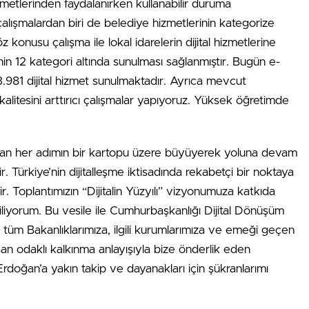
izmetlerinden faydalanırken kullanabilir duruma
çalışmalardan biri de belediye hizmetlerinin kategorize
z konusu çalışma ile lokal idarelerin dijital hizmetlerine
nin 12 kategori altında sunulması sağlanmıştır. Bugün e-
.981 dijital hizmet sunulmaktadır. Ayrıca mevcut
kalitesini arttırıcı çalışmalar yapıyoruz. Yüksek öğretimde
tılan her adımın bir kartopu üzere büyüyerek yoluna devam
r. Türkiye’nin dijitalleşme iktisadında rekabetçi bir noktaya
r. Toplantımızın “Dijitalin Yüzyılı” vizyonumuza katkıda
diliyorum. Bu vesile ile Cumhurbaşkanlığı Dijital Dönüşüm
 tüm Bakanlıklarımıza, ilgili kurumlarımıza ve emeği geçen
n odaklı kalkınma anlayışıyla bize önderlik eden
oğan’a yakın takip ve dayanakları için şükranlarımı