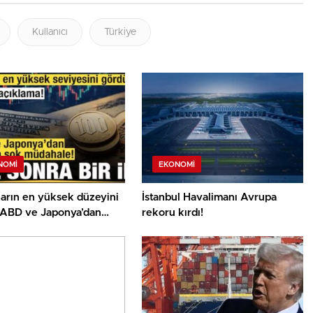
Kullanıcı
Türkiye
NOMI
EKONOMI
ların en yüksek düzeyini
İstanbul Havalimanı Avrupa
 ABD ve Japonya’dan
rekoru kırdı!
ya şok müdahale!