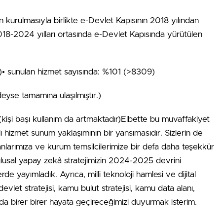
 kurulmasıyla birlikte e-Devlet Kapısının 2018 yılından
018-2024 yılları ortasında e-Devlet Kapısında yürütülen
)• sunulan hizmet sayısında: %101 (>8309)
eyse tamamına ulaşılmıştır.)
 (kişi başı kullanım da artmaktadır)Elbette bu muvaffakiyet
ı hizmet sunum yaklaşımının bir yansımasıdır. Sizlerin de
nlarımıza ve kurum temsilcilerimize bir defa daha teşekkür
 ulusal yapay zekâ stratejimizin 2024-2025 devrini
e yayımladık. Ayrıca, milli teknoloji hamlesi ve dijital
evlet stratejisi, kamu bulut stratejisi, kamu data alanı,
zı da birer birer hayata geçireceğimizi duyurmak isterim.