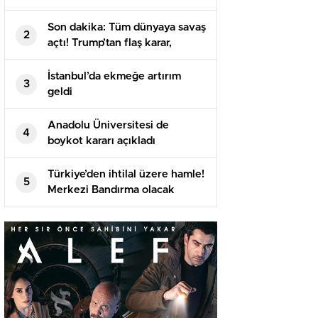
Son dakika: Tüm dünyaya savaş
2
açtı! Trump’tan flaş karar,
imzayı attı…
İstanbul’da ekmeğe artırım
3
geldi
Anadolu Üniversitesi de
4
boykot kararı açıkladı
Türkiye’den ihtilal üzere hamle!
5
Merkezi Bandırma olacak