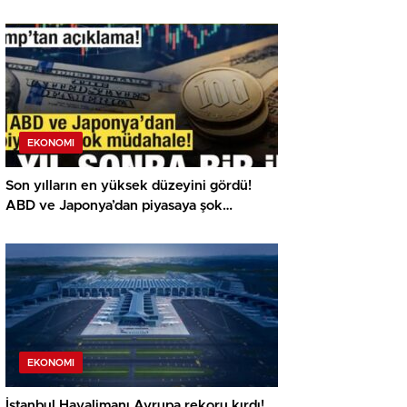
EKONOMI
Son yılların en yüksek düzeyini gördü!
ABD ve Japonya’dan piyasaya şok
müdahale!
EKONOMI
İstanbul Havalimanı Avrupa rekoru kırdı!