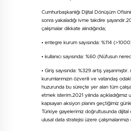
Cumhurbaşkanlığı Dijital Dönüşüm Ofisinin
sonra yakaladığı ivme takdire şayandır.2
çalışmalar dikkate alındığında;
• entegre kurum sayısında: %114 (>1000
• kullanıcı sayısında: %60 (Nüfusun nered
• Giriş sayısında: %329 artış yaşanmıştır.
kurumlarımızın özverili ve vatandaş odakl
huzurunda bu süreçte yer alan tüm çalışa
etmek isterim.2021 yılında açıkladığımız
kapsayan aksiyon planını geçtiğimiz günlerd
Türkiye gayelerimiz doğrultusunda dijital d
ulusal data stratejisi üzere çalışmalarımı