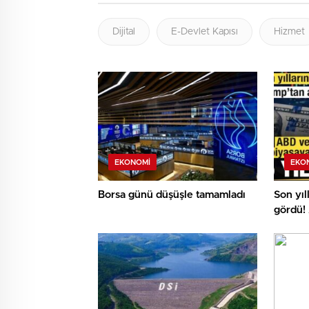
Dijital
E-Devlet Kapısı
Hizmet
EKONOMI
EKO
Borsa günü düşüşle tamamladı
Son yıl
gördü!
piyasa