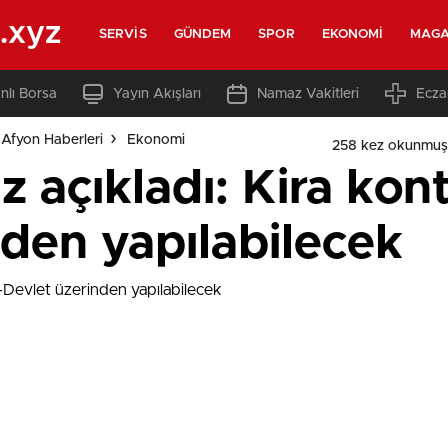
.xyz
SERVIS
GÜNDEM
SPOR
EKONOMI
MAGA
nlı Borsa
Yayın Akışları
Namaz Vakitleri
Ecza
Afyon Haberleri
Ekonomi
258 kez okunmuş
 açıkladı: Kira kontr
nden yapılabilecek