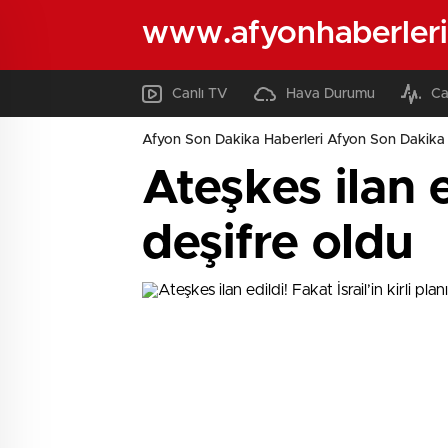
www.afyonhaberleri
Canlı TV
Hava Durumu
Ca
Afyon Son Dakika Haberleri Afyon Son Dakika 
Ateşkes ilan ed
deşifre oldu