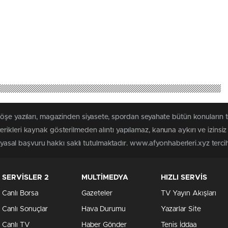
köşe yazıları, magazinden siyasete, spordan seyahate bütün konuların 
rikleri kaynak gösterilmeden alıntı yapılamaz, kanuna aykırı ve izins
n yasal başvuru hakkı saklı tutulmaktadır. www.afyonhaberleri.xyz tercih 
SERVİSLER 2
MULTİMEDYA
HIZLI SERVİS
Canlı Borsa
Gazeteler
TV Yayın Akışları
Canlı Sonuçlar
Hava Durumu
Yazarlar Site
Canlı TV
Haber Gönder
Tenis İddaa