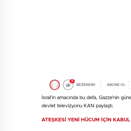
0
BEĞENDİM
ABONE OL
İsrail’in amacında bu defa, Gazze’nin güney
devlet televizyonu KAN paylaştı.
ATEŞKESİ YENİ HÜCUM İÇİN KABUL