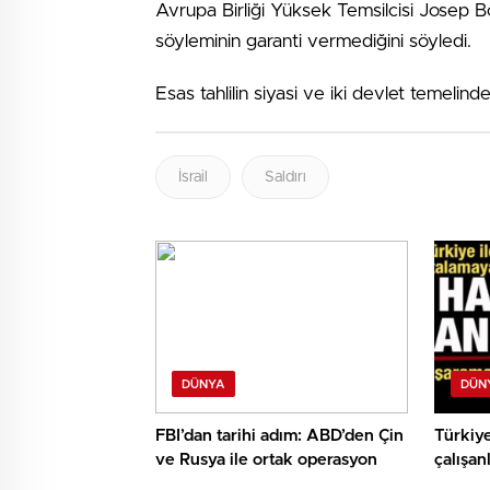
Avrupa Birliği Yüksek Temsilcisi Josep Bor
söyleminin garanti vermediğini söyledi.
Esas tahlilin siyasi ve iki devlet temelind
İsrail
Saldırı
DÜNYA
DÜN
FBI’dan tarihi adım: ABD’den Çin
Türkiye
ve Rusya ile ortak operasyon
çalışan
Başarıl