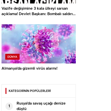
Vazife değişimine 3 kala ülkeyi sarsan
açıklama! Devlet Başkanı: Bombalı saldırı
olacak
DÜNYA
Almanya’da gizemli virüs alarmı!
KATEGORİNİN POPÜLERLERİ
Rusya’da savaş uçağı denize
1
düştü