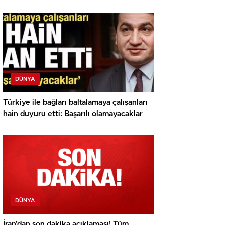
DÜNYA
Türkiye ile bağları baltalamaya çalışanları
hain duyuru etti: Başarılı olamayacaklar
DÜNYA
İran’dan son dakika açıklaması! Tüm