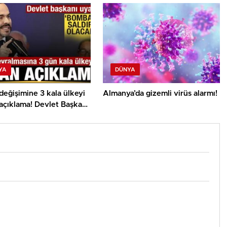
YA
DÜNYA
değişimine 3 kala ülkeyi
Almanya’da gizemli virüs alarmı!
açıklama! Devlet Başkanı:
 saldırı olacak