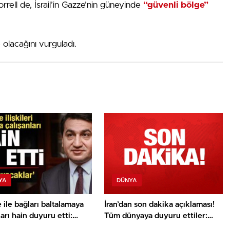
rell de, İsrail’in Gazze’nin güneyinde
“güvenli bölge”
e olacağını vurguladı.
YA
DÜNYA
 ile bağları baltalamaya
İran’dan son dakika açıklaması!
ları hain duyuru etti:
Tüm dünyaya duyuru ettiler:
ı olamayacaklar
Yeni etaba girdik!