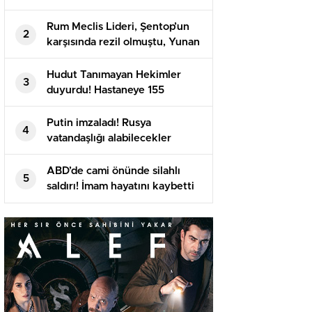
Rum Meclis Lideri, Şentop’un
2
karşısında rezil olmuştu, Yunan
basını isyan etti
Hudut Tanımayan Hekimler
3
duyurdu! Hastaneye 155
meyyit, 357 yaralı getirildi
Putin imzaladı! Rusya
4
vatandaşlığı alabilecekler
ABD’de cami önünde silahlı
5
saldırı! İmam hayatını kaybetti