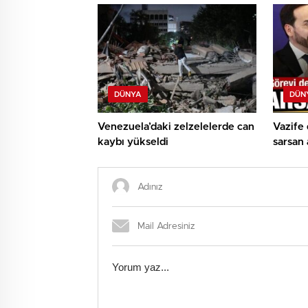
DÜNYA
DÜN
Venezuela’daki zelzelelerde can
Vazife 
kaybı yükseldi
sarsan 
Bombalı