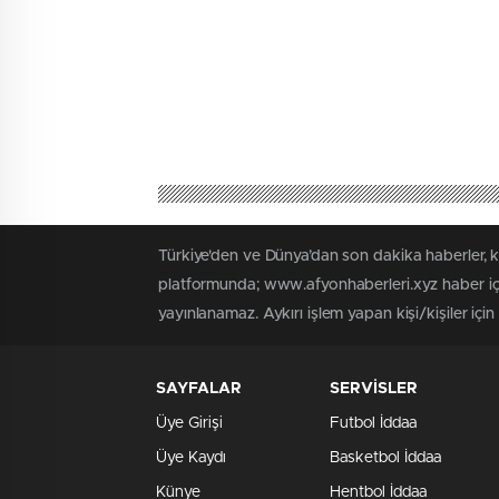
Türkiye'den ve Dünya’dan son dakika haberler, 
platformunda; www.afyonhaberleri.xyz haber içe
yayınlanamaz. Aykırı işlem yapan kişi/kişiler içi
SAYFALAR
SERVİSLER
Üye Girişi
Futbol İddaa
Üye Kaydı
Basketbol İddaa
Künye
Hentbol İddaa