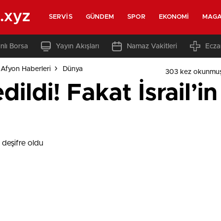
.xyz
SERVIS
GÜNDEM
SPOR
EKONOMI
MAGA
nlı Borsa
Yayın Akışları
Namaz Vakitleri
Ecza
Afyon Haberleri
Dünya
303 kez okunmuş
ildi! Fakat İsrail’in 