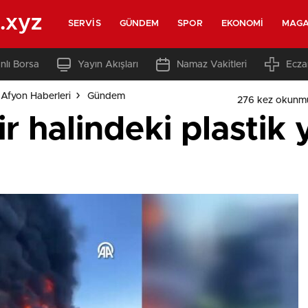
.xyz
SERVIS
GÜNDEM
SPOR
EKONOMI
MAGA
nlı Borsa
Yayın Akışları
Namaz Vakitleri
Ecza
Afyon Haberleri
Gündem
276 kez okunm
r halindeki plastik 