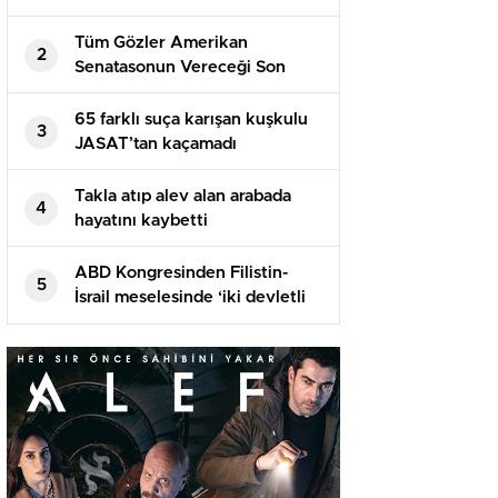
Tüm Gözler Amerikan
2
Senatasonun Vereceği Son
Kararda
65 farklı suça karışan kuşkulu
3
JASAT’tan kaçamadı
Takla atıp alev alan arabada
4
hayatını kaybetti
ABD Kongresinden Filistin-
5
İsrail meselesinde ‘iki devletli
çözüme’ destek