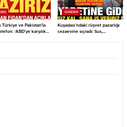
DEM
GÜNDEM
n Türkiye ve Pakistan’la
Kuşadası’ndaki rüşvet pazarlığı
telefon: ‘ABD’ye karşılık
cezaevine sıçradı: Sus,
 hazırız’
konuşma! Sana iş veririz