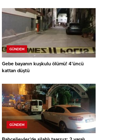
kaybetti
GÜNDEM
Gebe bayanın kuşkulu ölümü! 4’üncü
kattan düştü
GÜNDEM
Bahçelievler’de silahlı taarruz: 2 yaralı