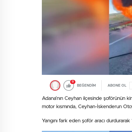
0
BEĞENDİM
ABONE OL
Adana’nın Ceyhan ilçesinde şoförünün kim
motor kısmında, Ceyhan-İskenderun Otoyo
Yangını fark eden şoför aracı durdurarak