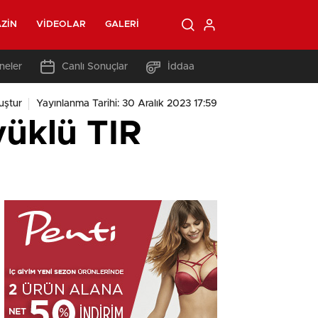
ZIN
VIDEOLAR
GALERI
neler
Canlı Sonuçlar
İddaa
uştur
Yayınlanma Tarihi: 30 Aralık 2023 17:59
yüklü TIR