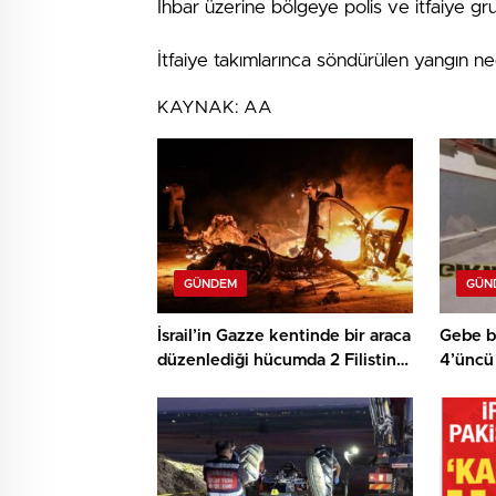
İhbar üzerine bölgeye polis ve itfaiye gru
İtfaiye takımlarınca söndürülen yangın ne
KAYNAK:
AA
GÜNDEM
GÜN
İsrail’in Gazze kentinde bir araca
Gebe b
düzenlediği hücumda 2 Filistinli
4’üncü
hayatını kaybetti