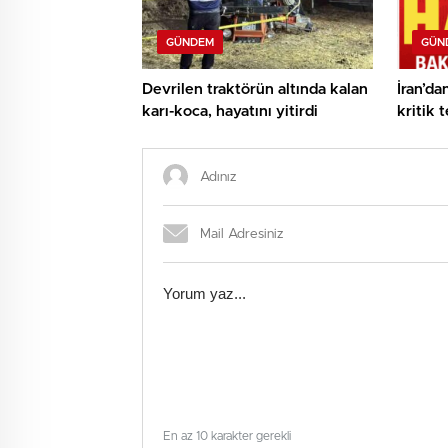
GÜNDEM
GÜN
Devrilen traktörün altında kalan
İran’da
karı-koca, hayatını yitirdi
kritik 
vermeye
En az 10 karakter gerekli