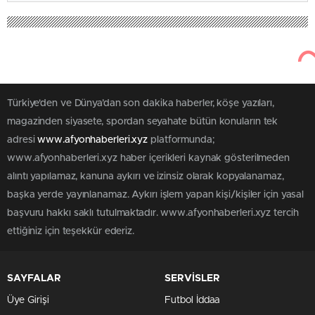
Türkiye'den ve Dünya’dan son dakika haberler, köşe yazıları,
magazinden siyasete, spordan seyahate bütün konuların tek
adresi
www.afyonhaberleri.xyz
platformunda;
www.afyonhaberleri.xyz haber içerikleri kaynak gösterilmeden
alıntı yapılamaz, kanuna aykırı ve izinsiz olarak kopyalanamaz,
başka yerde yayınlanamaz. Aykırı işlem yapan kişi/kişiler için yasal
başvuru hakkı saklı tutulmaktadır. www.afyonhaberleri.xyz tercih
ettiğiniz için teşekkür ederiz.
SAYFALAR
SERVİSLER
Üye Girişi
Futbol İddaa