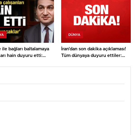
YA
DÜNYA
 ile bağları baltalamaya
İran’dan son dakika açıklaması!
ları hain duyuru etti:
Tüm dünyaya duyuru ettiler:
ı olamayacaklar
Yeni etaba girdik!