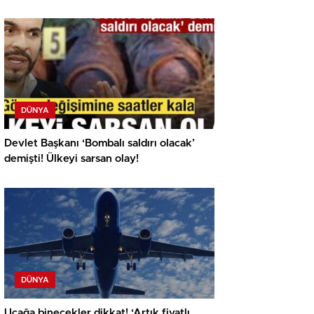
DÜNYA
Devlet Başkanı ‘Bombalı saldırı olacak’
demişti! Ülkeyi sarsan olay!
DÜNYA
Uçağa binecekler dikkat! ‘Artık fiyatlı