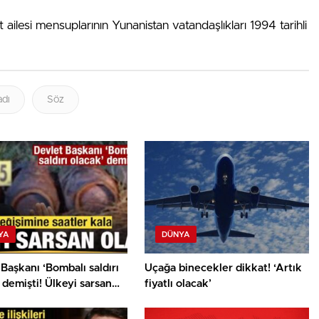
ailesi mensuplarının Yunanistan vatandaşlıkları 1994 tarihli
adı
Söz
YA
DÜNYA
Başkanı ‘Bombalı saldırı
Uçağa binecekler dikkat! ‘Artık
 demişti! Ülkeyi sarsan
fiyatlı olacak’