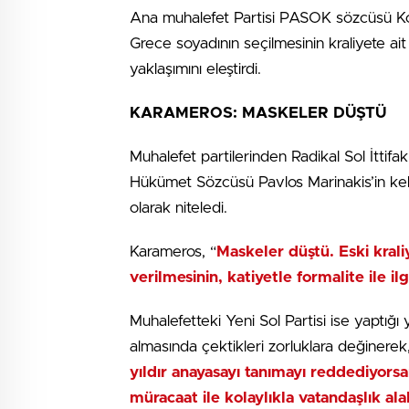
Ana muhalefet Partisi PASOK sözcüsü Ko
Grece soyadının seçilmesinin kraliyete a
yaklaşımını eleştirdi.
KARAMEROS: MASKELER DÜŞTÜ
Muhalefet partilerinden Radikal Sol İttifak’
Hükümet Sözcüsü Pavlos Marinakis’in kela
olarak niteledi.
Karameros, “
Maskeler düştü. Eski krali
verilmesinin, katiyetle formalite ile ilg
Muhalefetteki Yeni Sol Partisi ise yaptığ
almasında çektikleri zorluklara değinerek,
yıldır anayasayı tanımayı reddediyorsan
müracaat ile kolaylıkla vatandaşlık alab