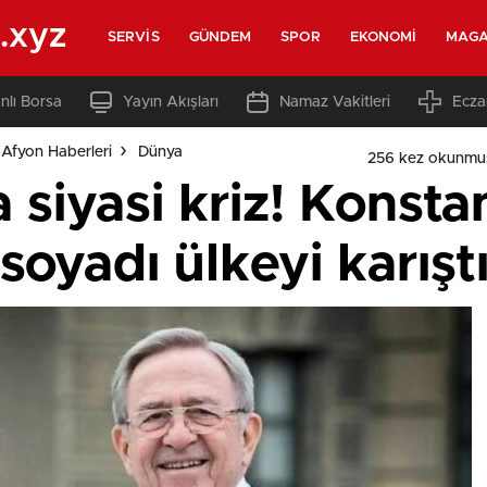
.xyz
SERVIS
GÜNDEM
SPOR
EKONOMI
MAGA
nlı Borsa
Yayın Akışları
Namaz Vakitleri
Ecza
Afyon Haberleri
Dünya
256 kez okunmu
 siyasi kriz! Konsta
 soyadı ülkeyi karışt