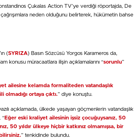
nstandinos Çukalas Action TV’ye verdiği röportajda, De
it çağrışımlara neden olduğunu belirterek, hükümetin bahse
ın (
SYRIZA
) Basın Sözcüsü Yorgos Karameros da,
m konusu müracaatlara ilişin açıklamalarını “
sorunlu
”
yet ailesine kelamda formaliteden vatandaşlık
ili olmadığı ortaya çıktı.
” diye konuştu.
ı yazılı açıklamada, ülkede yaşayan göçmenlerin vatandaşlık
 “
Eğer eski kraliyet ailesinin işsiz çocuğuysanız, 50
ız, 50 yıldır ülkeye hiçbir katkınız olmamışsa, bir
ilirsiniz.
” tenkidinde bulundu.