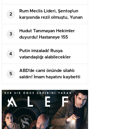
Rum Meclis Lideri, Şentop’un
2
karşısında rezil olmuştu, Yunan
basını isyan etti
Hudut Tanımayan Hekimler
3
duyurdu! Hastaneye 155
meyyit, 357 yaralı getirildi
Putin imzaladı! Rusya
4
vatandaşlığı alabilecekler
ABD’de cami önünde silahlı
5
saldırı! İmam hayatını kaybetti