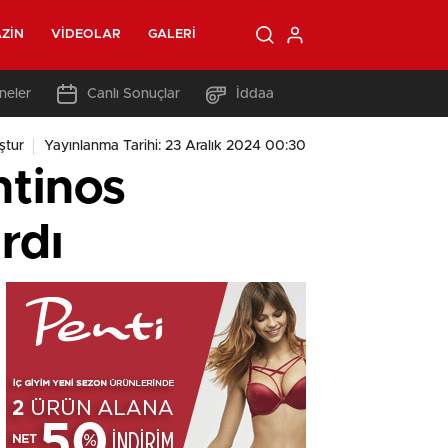
ZIN
VIDEOLAR
GALERI
neler
Canlı Sonuçlar
İddaa
ştur
Yayınlanma Tarihi: 23 Aralık 2024 00:30
ntinos
ırdı