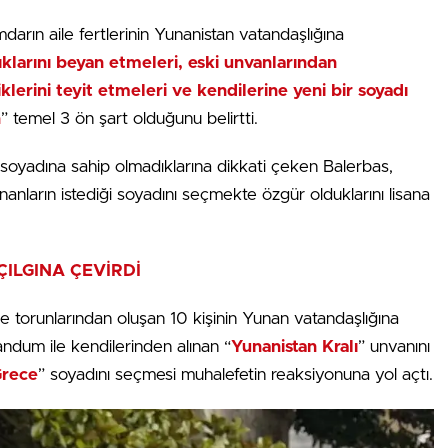
mdarın aile fertlerinin Yunanistan vatandaşlığına
ıklarını beyan etmeleri, eski unvanlarından
lerini teyit etmeleri ve kendilerine yeni bir soyadı
n
” temel 3 ön şart olduğunu belirtti.
 soyadına sahip olmadıklarına dikkati çeken Balerbas,
nların istediği soyadını seçmekte özgür olduklarını lisana
ÇILGINA ÇEVİRDİ
 torunlarından oluşan 10 kişinin Yunan vatandaşlığına
ndum ile kendilerinden alınan “
Yunanistan Kralı
” unvanını
rece
” soyadını seçmesi muhalefetin reaksiyonuna yol açtı.