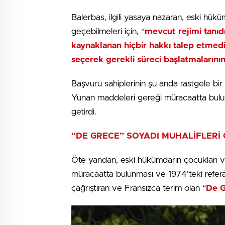
Balerbas, ilgili yasaya nazaran, eski hükü
geçebilmeleri için, “
mevcut rejimi tanıd
kaynaklanan hiçbir hakkı talep etmedik
seçerek gerekli süreci başlatmalarını
Başvuru sahiplerinin şu anda rastgele bir
Yunan maddeleri gereği müracaatta buluna
getirdi.
“DE GRECE” SOYADI MUHALİFLERİ 
Öte yandan, eski hükümdarın çocukları ve
müracaatta bulunması ve 1974’teki refera
çağrıştıran ve Fransızca terim olan “
De G