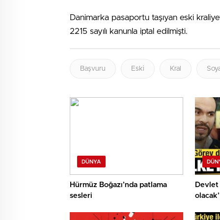
Danimarka pasaportu taşıyan eski kraliyet 
2215 sayılı kanunla iptal edilmişti.
Başvuru
Eski
Kral
Soy
DÜNYA
DÜN
Hürmüz Boğazı’nda patlama
Devlet 
sesleri
olacak’
olay!