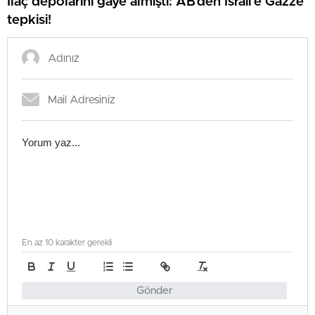
İlaç depolarını gaye almıştı: AB’den İsrail’e Gazze
tepkisi!
En az 10 karakter gerekli
Gönder