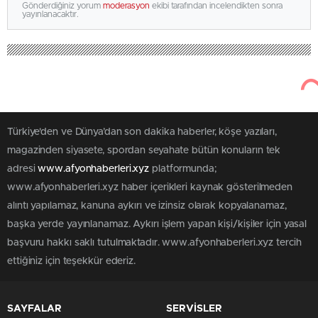
Gönderdiğiniz yorum
moderasyon
ekibi tarafından incelendikten sonra
yayınlanacaktır.
Türkiye'den ve Dünya’dan son dakika haberler, köşe yazıları,
magazinden siyasete, spordan seyahate bütün konuların tek
adresi
www.afyonhaberleri.xyz
platformunda;
www.afyonhaberleri.xyz haber içerikleri kaynak gösterilmeden
alıntı yapılamaz, kanuna aykırı ve izinsiz olarak kopyalanamaz,
başka yerde yayınlanamaz. Aykırı işlem yapan kişi/kişiler için yasal
başvuru hakkı saklı tutulmaktadır. www.afyonhaberleri.xyz tercih
ettiğiniz için teşekkür ederiz.
SAYFALAR
SERVİSLER