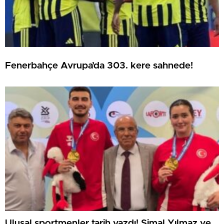
Fenerbahçe Avrupa’da 303. kere sahnede!
Ulusal sportmenler tarih yazdı! Şimal Yılmaz ve