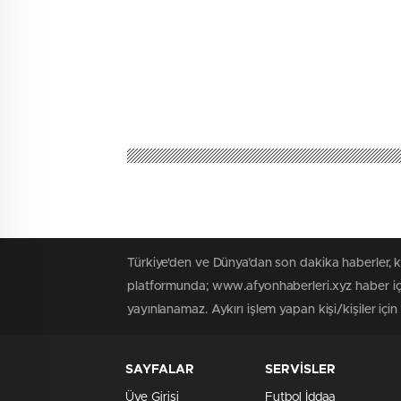
Türkiye'den ve Dünya’dan son dakika haberler, 
platformunda; www.afyonhaberleri.xyz haber içe
yayınlanamaz. Aykırı işlem yapan kişi/kişiler içi
SAYFALAR
SERVİSLER
Üye Girişi
Futbol İddaa