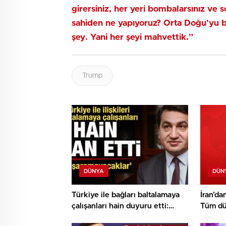
girersiniz, her yeri bombalarsınız ve s
sahiden ne yapıyoruz?
Orta Doğu’yu b
şey. Yani her şeyi mahvettik.”
Trump
DÜNYA
DÜN
Türkiye ile bağları baltalamaya
İran’da
çalışanları hain duyuru etti:
Tüm dü
Başarılı olamayacaklar
Yeni et