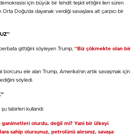
mokrasisi için büyük bir tehdit teşkil ettiğini ileri süren
rta Doğu’da dayanak verdiği savaşlara ait çarpıcı bir
MUZ”
rbata gittiğini söyleyen Trump,
“Biz çökmekte olan bir
l borcunu ele alan Trump, Amerika’nın artık savaşmak için
ediğini söyledi.
K”
u tabirleri kullandı:
 ganimetleri olurdu, değil mi? Yani bir ülkeyi
lara sahip olursunuz,
petrolünü alırsınız, savaşa