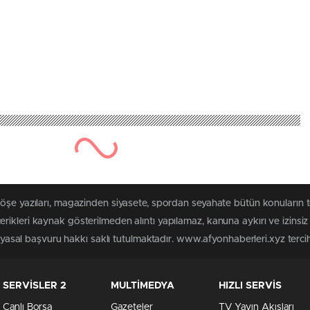
köşe yazıları, magazinden siyasete, spordan seyahate bütün konuların 
rikleri kaynak gösterilmeden alıntı yapılamaz, kanuna aykırı ve izins
n yasal başvuru hakkı saklı tutulmaktadır. www.afyonhaberleri.xyz tercih 
SERVİSLER 2
MULTİMEDYA
HIZLI SERVİS
Canlı Borsa
Gazeteler
TV Yayın Akışları