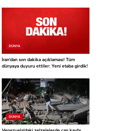
DÜNYA
İran’dan son dakika açıklaması! Tüm
dünyaya duyuru ettiler: Yeni etaba girdik!
DÜNYA
Venezuela’daki zelzelelerde can kaybı