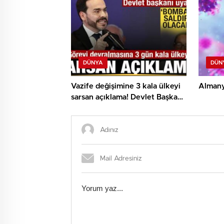
DÜNYA
DÜN
Vazife değişimine 3 kala ülkeyi
Almanya
sarsan açıklama! Devlet Başkanı:
Bombalı saldırı olacak