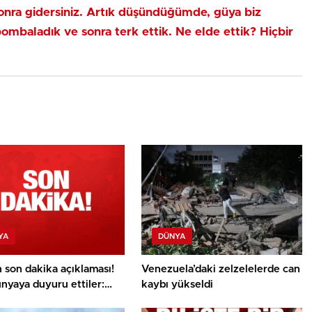
onra gidersiniz.
Artık düşündüğümde, güya biz
ombaladık ve sonra terk ettik
. Ne elde ettik? Hiçbir
YA
DÜNYA
n son dakika açıklaması!
Venezuela’daki zelzelelerde can
nyaya duyuru ettiler:
kaybı yükseldi
aba girdik!