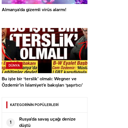
Almanya’da gizemli virüs alarmı!
DÜNYA
Bu işte bir ‘terslik’ olmalı: Wegner ve
Özdemir’in İslamiyet’e bakışları ‘şaşırtıcı’
KATEGORİNİN POPÜLERLERİ
Rusya’da savaş uçağı denize
1
düştü