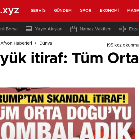
.xyz
SERVIS
GÜNDEM
SPOR
EKONOMI
MAGA
nlı Borsa
Yayın Akışları
Namaz Vakitleri
Ecza
Afyon Haberleri
Dünya
195 kez okunmu
yük itiraf: Tüm Ort