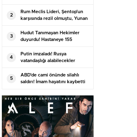
Rum Meclis Lideri, Şentop’un
2
karşısında rezil olmuştu, Yunan
basını isyan etti
Hudut Tanımayan Hekimler
3
duyurdu! Hastaneye 155
meyyit, 357 yaralı getirildi
Putin imzaladı! Rusya
4
vatandaşlığı alabilecekler
ABD’de cami önünde silahlı
5
saldırı! İmam hayatını kaybetti