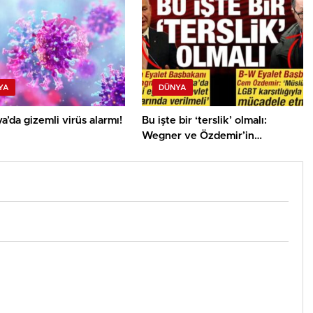
YA
DÜNYA
’da gizemli virüs alarmı!
Bu işte bir ‘terslik’ olmalı:
Wegner ve Özdemir’in
İslamiyet’e bakışları ‘şaşırtıcı’