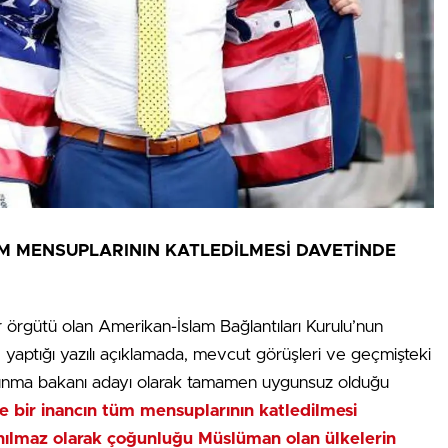
ÜM MENSUPLARININ KATLEDİLMESİ DAVETİNDE
 örgütü olan Amerikan-İslam Bağlantıları Kurulu’nun
 yaptığı yazılı açıklamada, mevcut görüşleri ve geçmişteki
vunma bakanı adayı olarak tamamen uygunsuz olduğu
e bir inancın tüm mensuplarının katledilmesi
ınılmaz olarak çoğunluğu Müslüman olan ülkelerin