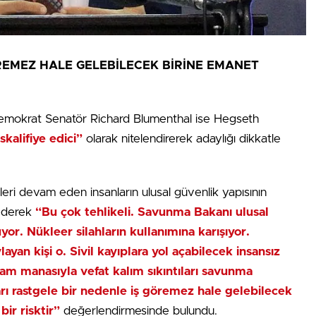
ÖREMEZ HALE GELEBİLECEK BİRİNE EMANET
 Demokrat Senatör Richard Blumenthal ise Hegseth
skalifiye edici”
olarak nitelendirerek adaylığı dikkatle
eri devam eden insanların ulusal güvenlik yapısının
 ederek
“Bu çok tehlikeli. Savunma Bakanı ulusal
yor. Nükleer silahların kullanımına karışıyor.
yan kişi o. Sivil kayıplara yol açabilecek insansız
 tam manasıyla vefat kalım sıkıntıları savunma
ları rastgele bir nedenle iş göremez hale gelebilecek
ir risktir”
değerlendirmesinde bulundu.