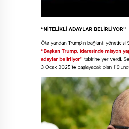
“NİTELİKLİ ADAYLAR BELİRLİYOR”
Öte yandan Trump’ın bağlantı yöneticisi 
“Başkan Trump, idaresinde misyon yap
adaylar belirliyor”
tabirine yer verdi. Se
3 Ocak 2025’te başlayacak olan 119’unc