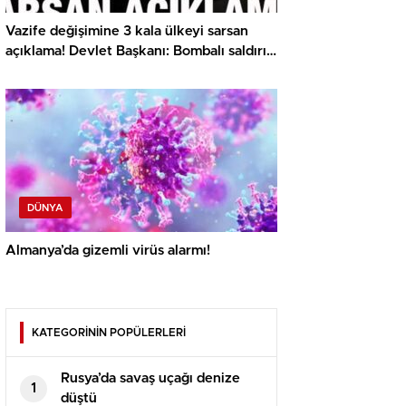
Vazife değişimine 3 kala ülkeyi sarsan
açıklama! Devlet Başkanı: Bombalı saldırı
olacak
DÜNYA
Almanya’da gizemli virüs alarmı!
KATEGORİNİN POPÜLERLERİ
Rusya’da savaş uçağı denize
1
düştü