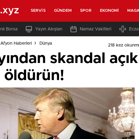
.xyz
SERVIS
GÜNDEM
SPOR
EKONOMI
MAGA
nlı Borsa
Yayın Akışları
Namaz Vakitleri
Ecza
Afyon Haberleri
Dünya
218 kez okunm
yından skandal açı
 öldürün!