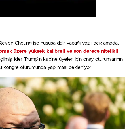
Steven Cheung ise hususa dair yaptığı yazılı açıklamada,
mak üzere yüksek kalibreli ve son derece nitelikli
çilmiş lider Trump’ın kabine üyeleri için onay oturumlarının
u kongre oturumunda yapılması bekleniyor.