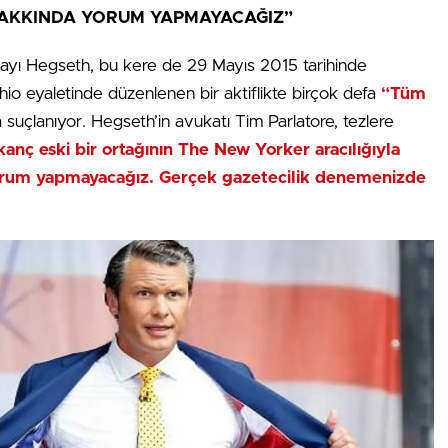
HAKKINDA YORUM YAPMAYACAĞIZ”
ayı Hegseth, bu kere de 29 Mayıs 2015 tarihinde
Ohio eyaletinde düzenlenen bir aktiflikte birçok defa
“Tüm
suçlanıyor. Hegseth’in avukatı Tim Parlatore, tezlere
anç eski bir ortağının The New Yorker aracılığıyla
 yorum yapmayacağız. Gerçek gazetecilik denemenizde