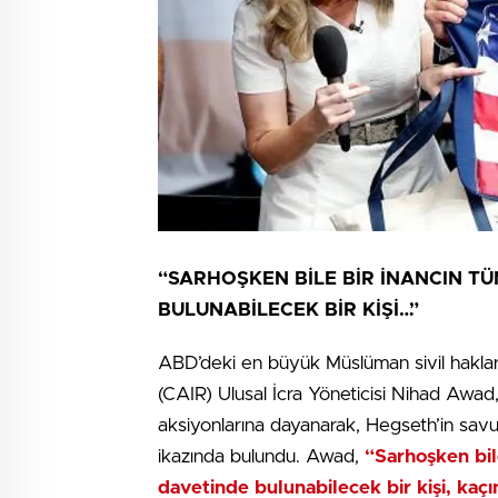
“SARHOŞKEN BİLE BİR İNANCIN T
BULUNABİLECEK BİR KİŞİ…”
ABD’deki en büyük Müslüman sivil haklar
(CAIR) Ulusal İcra Yöneticisi Nihad Awad,
aksiyonlarına dayanarak, Hegseth’in sa
ikazında bulundu. Awad,
“Sarhoşken bil
davetinde bulunabilecek bir kişi, kaç