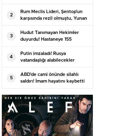
Rum Meclis Lideri, Şentop’un
2
karşısında rezil olmuştu, Yunan
basını isyan etti
Hudut Tanımayan Hekimler
3
duyurdu! Hastaneye 155
meyyit, 357 yaralı getirildi
Putin imzaladı! Rusya
4
vatandaşlığı alabilecekler
ABD’de cami önünde silahlı
5
saldırı! İmam hayatını kaybetti