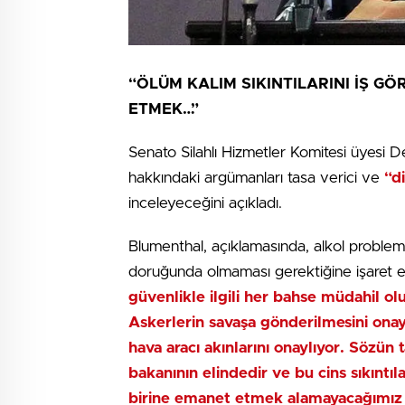
“ÖLÜM KALIM SIKINTILARINI İŞ G
ETMEK…”
Senato Silahlı Hizmetler Komitesi üyesi
hakkındaki argümanları tasa verici ve
“di
inceleyeceğini açıkladı.
Blumenthal, açıklamasında, alkol probleml
doruğunda olmaması gerektiğine işaret
güvenlikle ilgili her bahse müdahil olu
Askerlerin savaşa gönderilmesini onayla
hava aracı akınlarını onaylıyor. Sözün
bakanının elindedir ve bu cins sıkıntı
birine emanet etmek alamayacağımız b