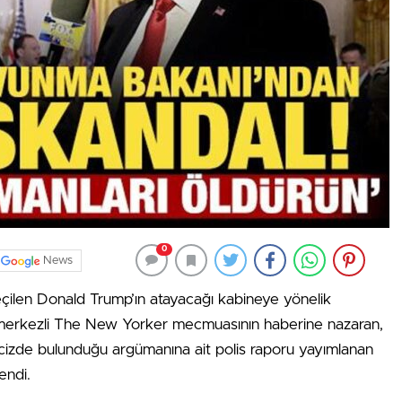
0
News
çilen Donald Trump’ın atayacağı kabineye yönelik
 merkezli The New Yorker mecmuasının haberine nazaran,
acizde bulunduğu argümanına ait polis raporu yayımlanan
endi.