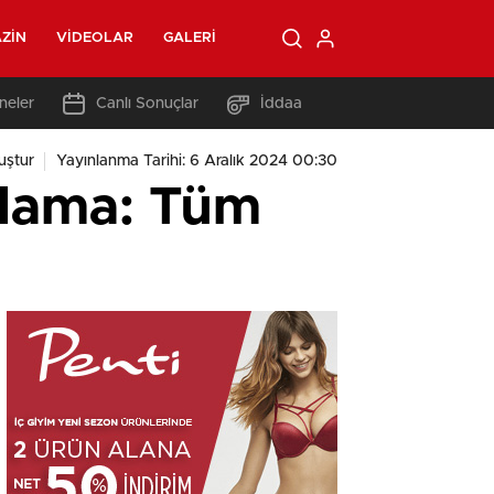
ZIN
VIDEOLAR
GALERI
neler
Canlı Sonuçlar
İddaa
uştur
Yayınlanma Tarihi: 6 Aralık 2024 00:30
klama: Tüm