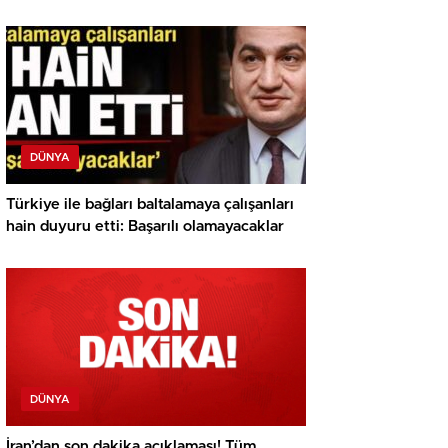
DÜNYA
Türkiye ile bağları baltalamaya çalışanları
hain duyuru etti: Başarılı olamayacaklar
DÜNYA
İran’dan son dakika açıklaması! Tüm