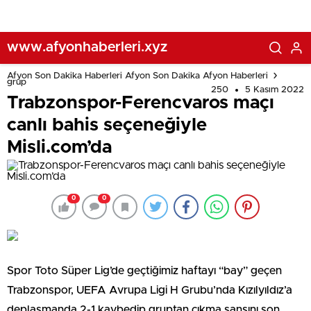
www.afyonhaberleri.xyz
Afyon Son Dakika Haberleri Afyon Son Dakika Afyon Haberleri
grup
250
5 Kasım 2022
Trabzonspor-Ferencvaros maçı
canlı bahis seçeneğiyle
Misli.com’da
0
0
Spor Toto Süper Lig’de geçtiğimiz haftayı “bay” geçen
Trabzonspor, UEFA Avrupa Ligi H Grubu’nda Kızılyıldız’a
deplasmanda 2-1 kaybedip gruptan çıkma şansını son