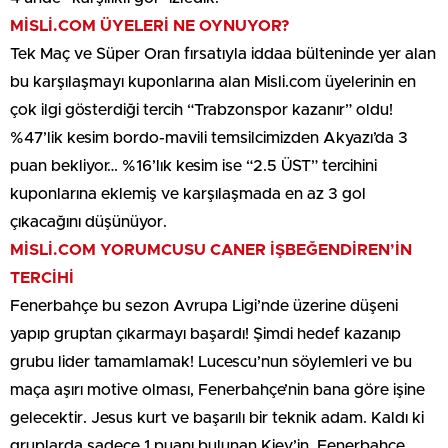
MİSLİ.COM ÜYELERİ NE OYNUYOR?
Tek Maç ve Süper Oran fırsatıyla iddaa bülteninde yer alan
bu karşılaşmayı kuponlarına alan Misli.com üyelerinin en
çok ilgi gösterdiği tercih “Trabzonspor kazanır” oldu!
%47’lik kesim bordo-mavili temsilcimizden Akyazı’da 3
puan bekliyor… %16’lık kesim ise “2.5 ÜST” tercihini
kuponlarına eklemiş ve karşılaşmada en az 3 gol
çıkacağını düşünüyor.
MİSLİ.COM YORUMCUSU CANER İŞBEĞENDİREN’İN
TERCİHİ
Fenerbahçe bu sezon Avrupa Ligi’nde üzerine düşeni
yapıp gruptan çıkarmayı başardı! Şimdi hedef kazanıp
grubu lider tamamlamak! Lucescu’nun söylemleri ve bu
maça aşırı motive olması, Fenerbahçe’nin bana göre işine
gelecektir. Jesus kurt ve başarılı bir teknik adam. Kaldı ki
gruplarda sadece 1 puanı bulunan Kiev’in, Fenerbahçe