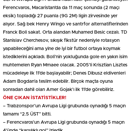
Ferencvaros, Macaristan’da da 11 maç sonunda (2 maçı
eksik) topladığı 27 puanla (9G 2M) ligin zirvesinde yer
alıyor. Sağ bek Henry Wingo ve santrfor alternatiflerinden
Franck Boli sakat. Orta alandan Muhamed Besic cezalı. TD
Stanislav Cherchesov, sıkışık fikstür nedeniyle rotasyon
yapabileceğini ama yine de iyi bir futbol ortaya koymak
istediklerini açıkladı. Boli’nin yokluğunda gole en yakın isim
muhtemelen Ryan Mmaee olacak. 2005’li Krisztian Lisztes
mücadeleye ilk 11’de başlayabilir; Denes Dibusz eldivenleri
Adam Bogdan’a teslim edebilir. Birçok maçta oyuna
sonradan dahil olan Amer Gojak’ı ilk 11’de görebiliriz.
ÖNE ÇIKAN İSTATİSTİKLER!
– Trabzonspor’un Avrupa Ligi grubunda oynadığı 5 maçın
tamamı “2.5 ÜST” bitti.
– Ferencvaros’un Avrupa Ligi grubunda oynadığı 5 maçın
4’ünde “karşılıklı gol” izledik.