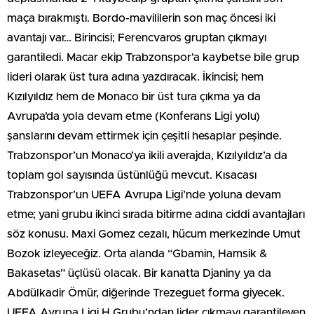
maça bırakmıştı. Bordo-mavililerin son maç öncesi iki
avantajı var… Birincisi; Ferencvaros gruptan çıkmayı
garantiledi. Macar ekip Trabzonspor’a kaybetse bile grup
lideri olarak üst tura adına yazdıracak. İkincisi; hem
Kızılyıldız hem de Monaco bir üst tura çıkma ya da
Avrupa’da yola devam etme (Konferans Ligi yolu)
şanslarını devam ettirmek için çeşitli hesaplar peşinde.
Trabzonspor’un Monaco’ya ikili averajda, Kızılyıldız’a da
toplam gol sayısında üstünlüğü mevcut. Kısacası
Trabzonspor’un UEFA Avrupa Ligi’nde yoluna devam
etme; yani grubu ikinci sırada bitirme adına ciddi avantajları
söz konusu. Maxi Gomez cezalı, hücum merkezinde Umut
Bozok izleyeceğiz. Orta alanda “Gbamin, Hamsik &
Bakasetas” üçlüsü olacak. Bir kanatta Djaniny ya da
Abdülkadir Ömür, diğerinde Trezeguet forma giyecek.
UEFA Avrupa Ligi H Grubu’ndan lider çıkmayı garantileyen