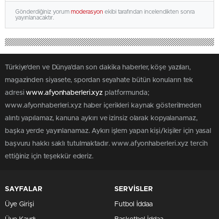
Gönderdiğiniz yorum
moderasyon
ekibi tarafından incelendikten sonra
yayınlanacaktır.
Türkiye'den ve Dünya’dan son dakika haberler, köşe yazıları,
magazinden siyasete, spordan seyahate bütün konuların tek
adresi
www.afyonhaberleri.xyz
platformunda;
www.afyonhaberleri.xyz haber içerikleri kaynak gösterilmeden
alıntı yapılamaz, kanuna aykırı ve izinsiz olarak kopyalanamaz,
başka yerde yayınlanamaz. Aykırı işlem yapan kişi/kişiler için yasal
başvuru hakkı saklı tutulmaktadır. www.afyonhaberleri.xyz tercih
ettiğiniz için teşekkür ederiz.
SAYFALAR
SERVİSLER
Üye Girişi
Futbol İddaa