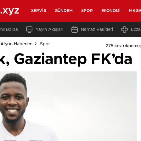
.xyz
SERVIS
GÜNDEM
SPOR
EKONOMI
MAGA
nlı Borsa
Yayın Akışları
Namaz Vakitleri
Ecza
Afyon Haberleri
Spor
275 kez okunmuş
k, Gaziantep FK’da