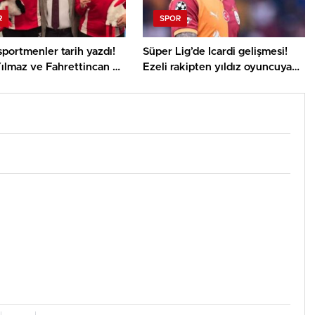
R
SPOR
sportmenler tarih yazdı!
Süper Lig’de Icardi gelişmesi!
ılmaz ve Fahrettincan Er
Ezeli rakipten yıldız oyuncuya
 Şampiyonu
şok yanıt