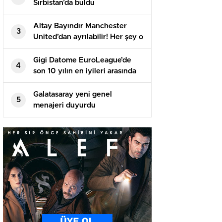
Sırbistan’da buldu
Altay Bayındır Manchester
3
United’dan ayrılabilir! Her şey o
isme bağlı…
Gigi Datome EuroLeague’de
4
son 10 yılın en iyileri arasında
Galatasaray yeni genel
5
menajeri duyurdu