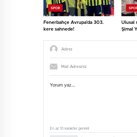
SPOR
SPO
Fenerbahçe Avrupa’da 303.
Ulusal 
kere sahnede!
Şimal Y
Avrupa
En az 10 karakter gerekli