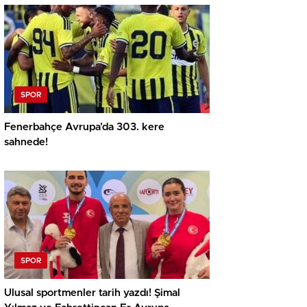
SPOR
Fenerbahçe Avrupa’da 303. kere
sahnede!
SPOR
Ulusal sportmenler tarih yazdı! Şimal