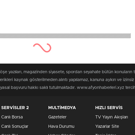
köşe yazıları, magazinden siyasete, spordan seyahate bütün konuların 
rikleri kaynak gösterilmeden alıntı yapılamaz, kanuna aykırı ve izins
n yasal başvuru hakkı saklı tutulmaktadır. www.afyonhaberleri.xyz tercih 
SERVİSLER 2
MULTİMEDYA
HIZLI SERVİS
Canlı Borsa
Gazeteler
TV Yayın Akışları
Canlı Sonuçlar
Hava Durumu
Yazarlar Site