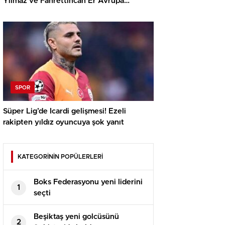
Yılmaz ve Fahrettincan Er Avrupa
Şampiyonu
SPOR
Süper Lig’de Icardi gelişmesi! Ezeli
rakipten yıldız oyuncuya şok yanıt
KATEGORİNİN POPÜLERLERİ
Boks Federasyonu yeni liderini
1
seçti
Beşiktaş yeni golcüsünü
2