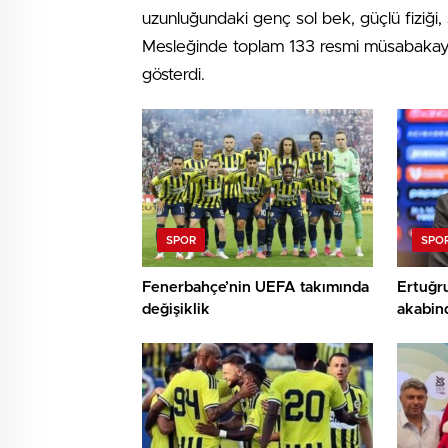
uzunluğundaki genç sol bek, güçlü fiziği, 
Mesleğinde toplam 133 resmi müsabakaya 
gösterdi.
SPOR
SPO
Fenerbahçe’nin UEFA takımında
Ertuğru
değişiklik
akabind