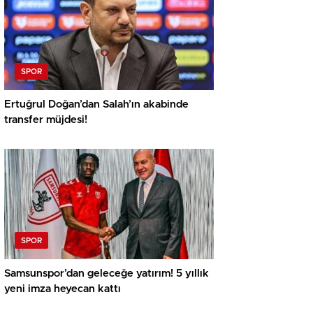
SPOR
Ertuğrul Doğan’dan Salah’ın akabinde
transfer müjdesi!
SPOR
Samsunspor’dan geleceğe yatırım! 5 yıllık
yeni imza heyecan kattı