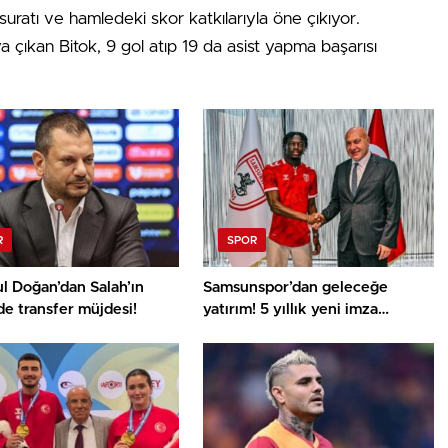
suratı ve hamledeki skor katkılarıyla öne çıkıyor.
çıkan Bitok, 9 gol atıp 19 da asist yapma başarısı
R
SPOR
l Doğan’dan Salah’ın
Samsunspor’dan geleceğe
e transfer müjdesi!
yatırım! 5 yıllık yeni imza
heyecan kattı