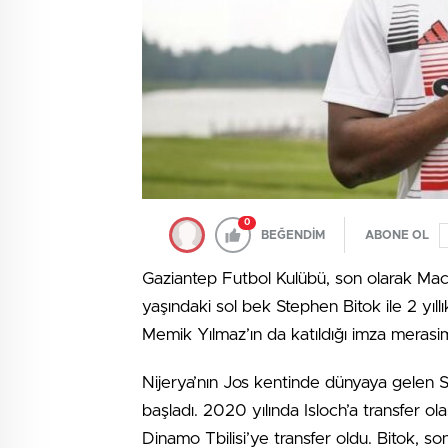
0
BEĞENDİM
ABONE OL
Gaziantep Futbol Kulübü, son olarak Maca
yaşındaki sol bek Stephen Bitok ile 2 yıll
Memik Yılmaz’ın da katıldığı imza merasim
Nijerya’nın Jos kentinde dünyaya gelen 
başladı. 2020 yılında Isloch’a transfer ol
Dinamo Tbilisi’ye transfer oldu. Bitok, so