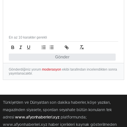
En az 10 karakter gerekli
Gönder
Gönderdiğiniz yorum
moderasyon
ekibi tarafından incelendikten sonra
yayınlanacaktır.
Türkiye'den ve Dünya’dan son dakika haberler, köşe yazıları,
magazinden siyasete, spordan seyahate bütün konuların tek
adresi
www.afyonhaberleri.xyz
platformunda;
www.afyonhaberleri.xyz haber içerikleri kaynak gösterilmeden