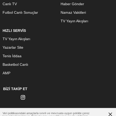
Canlı TV
Haber Gönder
Futbol Canlı Sonuçlar
Namaz Vakitleri
TV Yayın Akışları
HIZLI SERVİS
TV Yayın Akışları
Yazarlar Site
Tenis İddaa
Basketbol Canlı
AMP
BİZİ TAKİP ET
Veri politikasındaki amaçlarla sınırlı ve mevzuata uygun şekilde çerez
www.afyonhaberleri.xyz