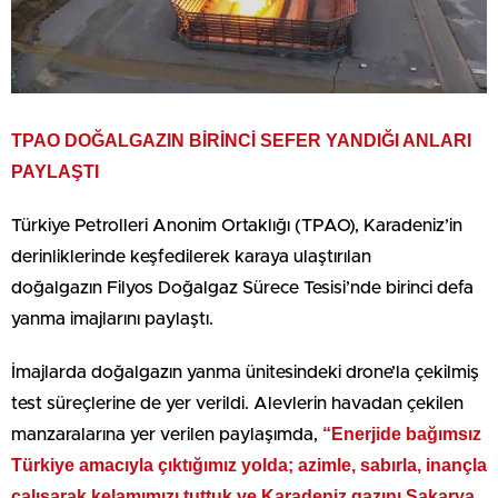
TPAO DOĞALGAZIN BİRİNCİ SEFER YANDIĞI ANLARI
PAYLAŞTI
Türkiye Petrolleri Anonim Ortaklığı (TPAO), Karadeniz’in
derinliklerinde keşfedilerek karaya ulaştırılan
doğalgazın Filyos Doğalgaz Sürece Tesisi’nde birinci defa
yanma imajlarını paylaştı.
İmajlarda doğalgazın yanma ünitesindeki drone’la çekilmiş
test süreçlerine de yer verildi. Alevlerin havadan çekilen
“Enerjide bağımsız
manzaralarına yer verilen paylaşımda,
Türkiye amacıyla çıktığımız yolda; azimle, sabırla, inançla
çalışarak kelamımızı tuttuk ve Karadeniz gazını Sakarya