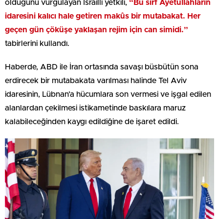
olduğunu vurgulayan İsrailli yetkili,
“Bu sırf Ayetullahların
idaresini kalıcı hale getiren makûs bir mutabakat. Her
geçen gün çöküşe yaklaşan rejim için can simidi.”
tabirlerini kullandı.
Haberde, ABD ile İran ortasında savaşı büsbütün sona
erdirecek bir mutabakata varılması halinde Tel Aviv
idaresinin, Lübnan’a hücumlara son vermesi ve işgal edilen
alanlardan çekilmesi istikametinde baskılara maruz
kalabileceğinden kaygı edildiğine de işaret edildi.