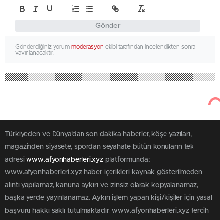
Gönder
Gönderdiğiniz yorum
moderasyon
ekibi tarafından incelendikten sonra
yayınlanacaktır.
Türkiye'den ve Dünya’dan son dakika haberler, köşe yazıları,
magazinden siyasete, spordan seyahate bütün konuların tek
adresi
www.afyonhaberleri.xyz
platformunda;
www.afyonhaberleri.xyz haber içerikleri kaynak gösterilmeden
alıntı yapılamaz, kanuna aykırı ve izinsiz olarak kopyalanamaz,
başka yerde yayınlanamaz. Aykırı işlem yapan kişi/kişiler için yasal
başvuru hakkı saklı tutulmaktadır. www.afyonhaberleri.xyz tercih