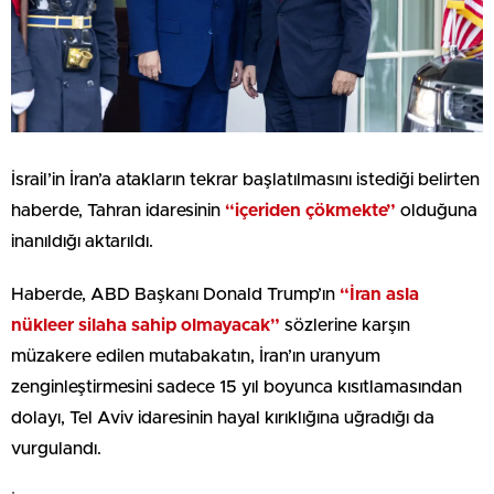
İsrail’in İran’a atakların tekrar başlatılmasını istediği belirten
haberde, Tahran idaresinin
“içeriden çökmekte”
olduğuna
inanıldığı aktarıldı.
Haberde, ABD Başkanı Donald Trump’ın
“İran asla
nükleer silaha sahip olmayacak”
sözlerine karşın
müzakere edilen mutabakatın, İran’ın uranyum
zenginleştirmesini sadece 15 yıl boyunca kısıtlamasından
dolayı, Tel Aviv idaresinin hayal kırıklığına uğradığı da
vurgulandı.