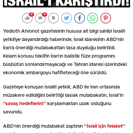
0
0
Yedioth Ahronot gazetesinin hususa ait bilgi sahibi İsrailli
yetkiliye dayandırdığı haberinde, İsrail idaresinin ABD’nin
İran’a önerdiği mutabakattan tasa duyduğu belirtildi.
Kelam konusu teklifin İran’ın balistik füze programını
büsbütün sonlandırmayacağı ve Tahran idaresi üzerindeki
ekonomik ambargoyu hafifleteceği öne sürüldü.
Gazeteye konuşan İsrailli yetkili, ABD ile İran ortasında
müzakere edildiğini belirttiği taslak mutabakatın, İsrail’in
“savaş hedeflerini”
karşılamaktan uzak olduğunu
savundu.
ABD’nin önerdiği mutabakat zaptının
“İsrail için felaket”