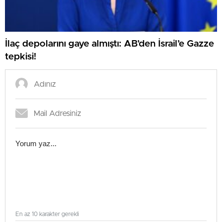
İlaç depolarını gaye almıştı: AB’den İsrail’e Gazze
tepkisi!
En az 10 karakter gerekli