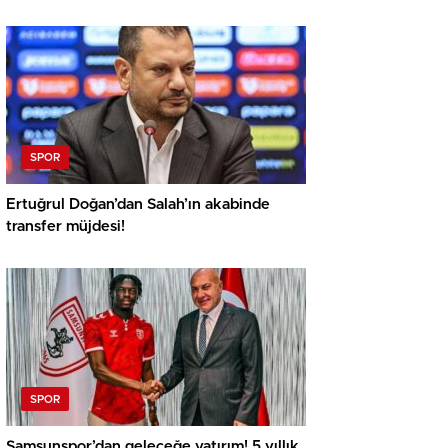
SPOR
Ertuğrul Doğan’dan Salah’ın akabinde
transfer müjdesi!
SPOR
Samsunspor’dan geleceğe yatırım! 5 yıllık