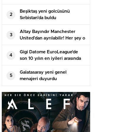
Beşiktaş yeni golcüsünü
2
Sırbistan’da buldu
Altay Bayındır Manchester
3
United’dan ayrılabilir! Her şey o
isme bağlı…
Gigi Datome EuroLeague’de
4
son 10 yılın en iyileri arasında
Galatasaray yeni genel
5
menajeri duyurdu