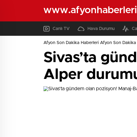
www.afyonhaberleri
Canlı TV
Hava Durumu
Ca
Afyon Son Dakika Haberleri Afyon Son Dakika 
Sivas’ta gün
Alper durumu