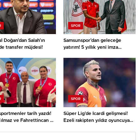
R
SPOR
l Doğan’dan Salah’ın
Samsunspor’dan geleceğe
e transfer müjdesi!
yatırım! 5 yıllık yeni imza
heyecan kattı
R
SPOR
sportmenler tarih yazdı!
Süper Lig’de Icardi gelişmesi!
ılmaz ve Fahrettincan Er
Ezeli rakipten yıldız oyuncuya
 Şampiyonu
şok yanıt