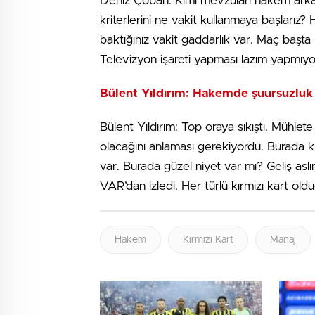
Deniz Çoban: Kimi mevzuları hakem arkad
kriterlerini ne vakit kullanmaya başlarız?
baktığınız vakit gaddarlık var. Maç başta
Televizyon işareti yapması lazım yapmıyo
Bülent Yıldırım: Hakemde şuursuzluk
Bülent Yıldırım: Top oraya sıkıştı. Mühlet
olacağını anlaması gerekiyordu. Burada kr
var. Burada güzel niyet var mı? Geliş asl
VAR’dan izledi. Her türlü kırmızı kart o
Hakem
Kırmızı Kart
Manaj