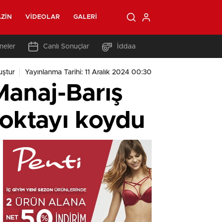
ZIN
VIDEOLAR
GALERI
neler
Canlı Sonuçlar
İddaa
uştur
Yayınlanma Tarihi: 11 Aralık 2024 00:30
Manaj-Barış
oktayı koydu