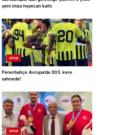
yeni imza heyecan kattı
SPOR
Fenerbahçe Avrupa’da 303. kere
sahnede!
SPOR