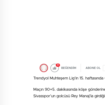
0
BEĞENDİM
ABONE OL
Trendyol Muhteşem Lig’in 15. haftasında
Maçın 90+5. dakikasında köşe gönderine 
Sivasspor’un golcüsü Rey Manaj’la girdiği 