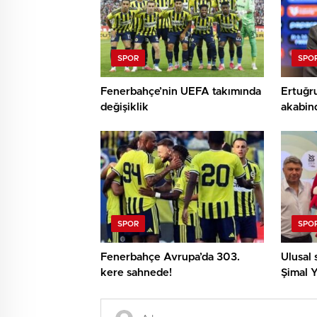
SPOR
SPO
Fenerbahçe’nin UEFA takımında
Ertuğru
değişiklik
akabind
SPOR
SPO
Fenerbahçe Avrupa’da 303.
Ulusal 
kere sahnede!
Şimal Y
Avrupa