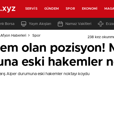
.xyz
SERVIS
GÜNDEM
SPOR
EKONOMI
MAGA
nlı Borsa
Yayın Akışları
Namaz Vakitleri
Ecza
Afyon Haberleri
Spor
238 kez okunm
dem olan pozisyon! 
na eski hakemler n