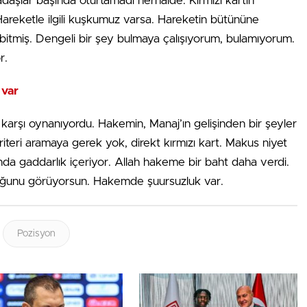
aşlar başında oturtamadı herhalde. Kırmızı kartın
 Hareketle ilgili kuşkumuz varsa. Hareketin bütününe
 bitmiş. Dengeli bir şey bulmaya çalışıyorum, bulamıyorum.
r.
 var
e karşı oynanıyordu. Hakemin, Manaj’ın gelişinden bir şeyler
iteri aramaya gerek yok, direkt kırmızı kart. Makus niyet
ında gaddarlık içeriyor. Allah hakeme bir baht daha verdi.
lduğunu görüyorsun. Hakemde şuursuzluk var.
Pozisyon