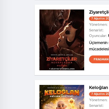
Ziyaretçi
7 Ağustos 2
Yönetmen:
Senarist:
Oyuncular:
Üçlemenin 
mücadelesin
bir kez karş
FRAGMAN 
Keloğlan 
7 Ağustos 2
Yönetmen:
Senarist: