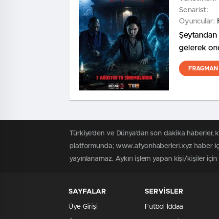
Senarist:
Oyuncular:
Şeytandan S
gelerek on
şeytan kov
FRAGMAN 
Türkiye'den ve Dünya’dan son dakika haberler, 
platformunda; www.afyonhaberleri.xyz haber içe
yayınlanamaz. Aykırı işlem yapan kişi/kişiler içi
SAYFALAR
SERVİSLER
Üye Girişi
Futbol İddaa