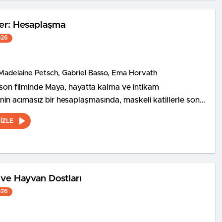
ler: Hesaplaşma
026
Madelaine Petsch, Gabriel Basso, Ema Horvath
son filminde Maya, hayatta kalma ve intikam
in acımasız bir hesaplaşmasında, maskeli katillerle son
ı karşıya geliyor.
İZLE
ve Hayvan Dostları
026