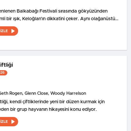
nlenen Balkabağı Festivali sırasında gökyüzünden
li bir ışık, Keloğlan’ın dikkatini çeker. Aynı olağanüstü
vanlar Şatosu’nda yaşayan Tombik Tekir ve Civciv de
İZLE
r.
ftliği
026
Seth Rogen, Glenn Close, Woody Harrelson
liği, kendi çiftliklerinde yeni bir düzen kurmak için
den bir grup hayvanın hikayesini konu ediyor.
İZLE