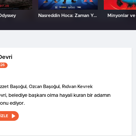
Odyssey
Nasreddin Hoca: Zaman Yolcusu 4
Minyonlar ve
Devri
026
İzzet Başoğul, Özcan Başoğul, Rıdvan Kevrek
ri, belediye başkanı olma hayali kuran bir adamın
konu ediyor.
İZLE