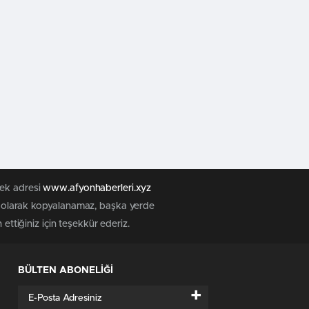
tek adresi
www.afyonhaberleri.xyz
iz olarak kopyalanamaz, başka yerde
ettiğiniz için teşekkür ederiz.
BÜLTEN ABONELİĞİ
+