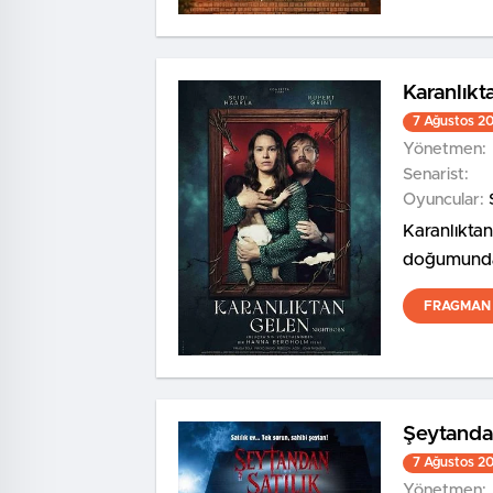
Karanlıkt
7 Ağustos 2
Yönetmen:
Senarist:
Oyuncular:
Karanlıktan
doğumundan
FRAGMAN 
Şeytandan
7 Ağustos 2
Yönetmen: