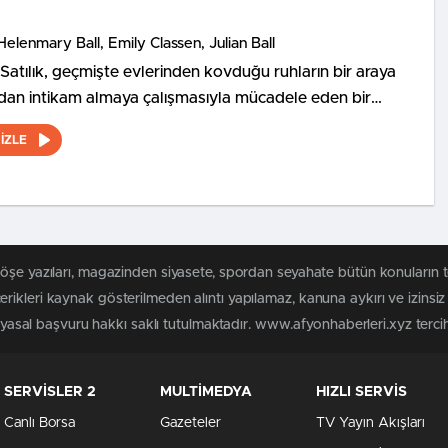
Helenmary Ball, Emily Classen, Julian Ball
atılık, geçmişte evlerinden kovduğu ruhların bir araya
dan intikam almaya çalışmasıyla mücadele eden bir
ucunun hikayesini konu ediyor.
İZLE
köşe yazıları, magazinden siyasete, spordan seyahate bütün konuların 
rikleri kaynak gösterilmeden alıntı yapılamaz, kanuna aykırı ve izins
n yasal başvuru hakkı saklı tutulmaktadır. www.afyonhaberleri.xyz tercih 
SERVİSLER 2
MULTİMEDYA
HIZLI SERVİS
Canlı Borsa
Gazeteler
TV Yayın Akışları