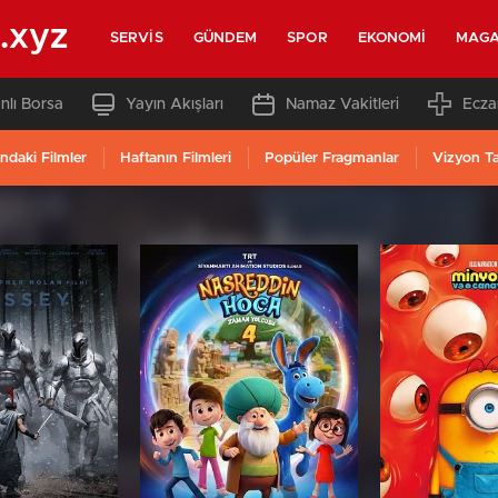
.xyz
SERVIS
GÜNDEM
SPOR
EKONOMI
MAGA
nlı Borsa
Yayın Akışları
Namaz Vakitleri
Ecza
ndaki Filmler
Haftanın Filmleri
Popüler Fragmanlar
Vizyon T