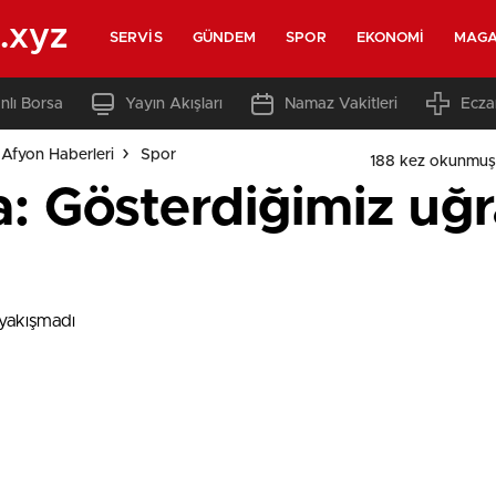
.xyz
SERVIS
GÜNDEM
SPOR
EKONOMI
MAGA
nlı Borsa
Yayın Akışları
Namaz Vakitleri
Ecza
Afyon Haberleri
Spor
188 kez okunmuş
: Gösterdiğimiz uğr