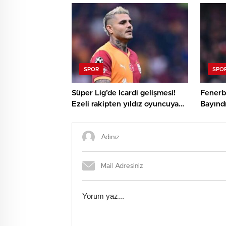
SPOR
SPO
Süper Lig’de Icardi gelişmesi!
Fenerba
Ezeli rakipten yıldız oyuncuya
Bayındı
şok yanıt
oldu