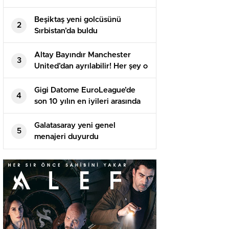
Beşiktaş yeni golcüsünü
2
Sırbistan’da buldu
Altay Bayındır Manchester
3
United’dan ayrılabilir! Her şey o
isme bağlı…
Gigi Datome EuroLeague’de
4
son 10 yılın en iyileri arasında
Galatasaray yeni genel
5
menajeri duyurdu