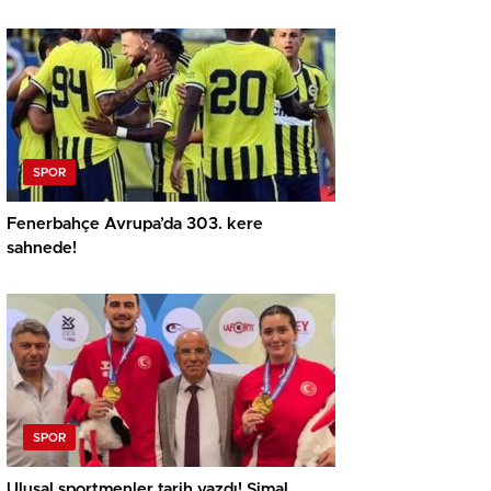
SPOR
Fenerbahçe Avrupa’da 303. kere
sahnede!
SPOR
Ulusal sportmenler tarih yazdı! Şimal