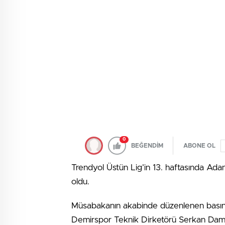
0
BEĞENDİM
ABONE OL
Trendyol Üstün Lig’in 13. haftasında A
oldu.
Müsabakanın akabinde düzenlenen basın
Demirspor Teknik Dirketörü Serkan Damla,