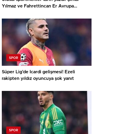
Yılmaz ve Fahrettincan Er Avrupa
Şampiyonu
SPOR
Süper Lig’de Icardi gelişmesi! Ezeli
rakipten yıldız oyuncuya şok yanıt
SPOR