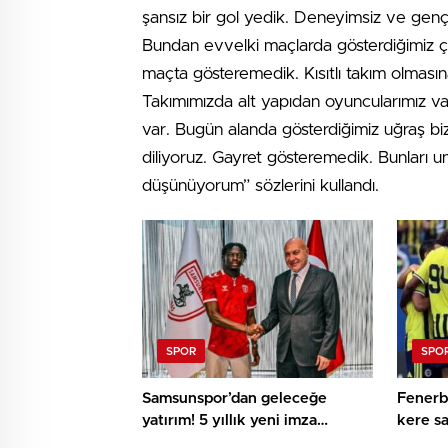
şansız bir gol yedik. Deneyimsiz ve genç 
Bundan evvelki maçlarda gösterdiğimiz ç
maçta gösteremedik. Kısıtlı takım olması
Takımımızda alt yapıdan oyuncularımız va
var. Bugün alanda gösterdiğimiz uğraş b
diliyoruz. Gayret gösteremedik. Bunları 
düşünüyorum” sözlerini kullandı.
SPOR
SPO
Samsunspor’dan geleceğe
Fenerb
yatırım! 5 yıllık yeni imza
kere s
heyecan kattı