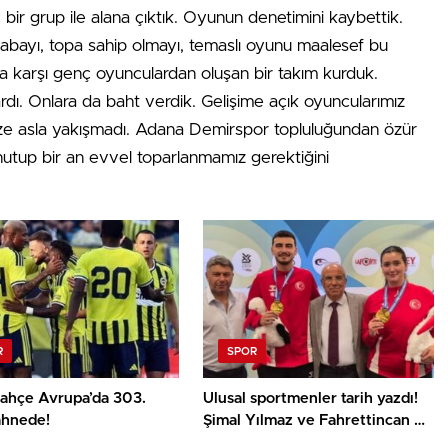
bir grup ile alana çıktık. Oyunun denetimini kaybettik.
abayı, topa sahip olmayı, temaslı oyunu maalesef bu
na karşı genç oyunculardan oluşan bir takım kurduk.
rdı. Onlara da baht verdik. Gelişime açık oyuncularımız
ize asla yakışmadı. Adana Demirspor topluluğundan özür
unutup bir an evvel toparlanmamız gerektiğini
R
SPOR
ahçe Avrupa’da 303.
Ulusal sportmenler tarih yazdı!
ahnede!
Şimal Yılmaz ve Fahrettincan Er
Avrupa Şampiyonu