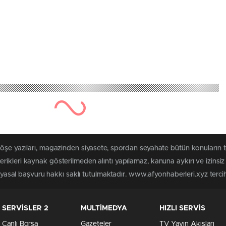
köşe yazıları, magazinden siyasete, spordan seyahate bütün konuların 
rikleri kaynak gösterilmeden alıntı yapılamaz, kanuna aykırı ve izins
n yasal başvuru hakkı saklı tutulmaktadır. www.afyonhaberleri.xyz tercih 
SERVİSLER 2
MULTİMEDYA
HIZLI SERVİS
Canlı Borsa
Gazeteler
TV Yayın Akışları