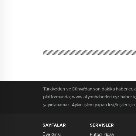
Türkiye'den ve Dünya’dan son dakika haberler, 
platformunda; www.afyonhaberleri.xyz haber içe
yayınlanamaz. Aykırı işlem yapan kişi/kişiler içi
SAYFALAR
SERVİSLER
Üye Girişi
Futbol İddaa