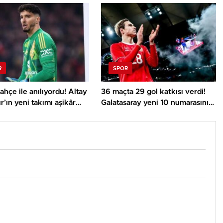
R
SPOR
hçe ile anılıyordu! Altay
36 maçta 29 gol katkısı verdi!
r’ın yeni takımı aşikâr
Galatasaray yeni 10 numarasını
buldu