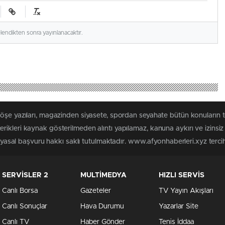
elendikten sonra yayınlanacaktır.
köşe yazıları, magazinden siyasete, spordan seyahate bütün konuların 
rikleri kaynak gösterilmeden alıntı yapılamaz, kanuna aykırı ve izins
n yasal başvuru hakkı saklı tutulmaktadır. www.afyonhaberleri.xyz tercih 
SERVİSLER 2
MULTİMEDYA
HIZLI SERVİS
Canlı Borsa
Gazeteler
TV Yayın Akışları
Canlı Sonuçlar
Hava Durumu
Yazarlar Site
Canlı TV
Haber Gönder
Tenis İddaa