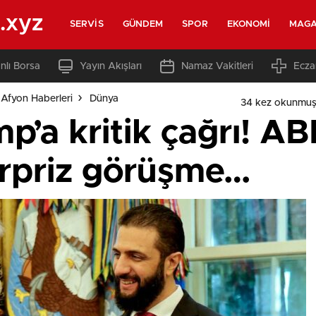
.xyz
SERVIS
GÜNDEM
SPOR
EKONOMI
MAGA
nlı Borsa
Yayın Akışları
Namaz Vakitleri
Ecza
Afyon Haberleri
Dünya
34 kez okunmuş
p’a kritik çağrı! A
ürpriz görüşme…