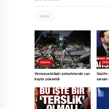
Surıye
DÜNYA
DÜN
Venezuela’daki zelzelelerde can
Vazife 
kaybı yükseldi
sarsan 
Bombalı