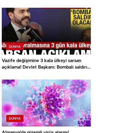
DÜNYA
Vazife değişimine 3 kala ülkeyi sarsan
açıklama! Devlet Başkanı: Bombalı saldırı
olacak
DÜNYA
Almanya’da gizemli virüs alarmı!