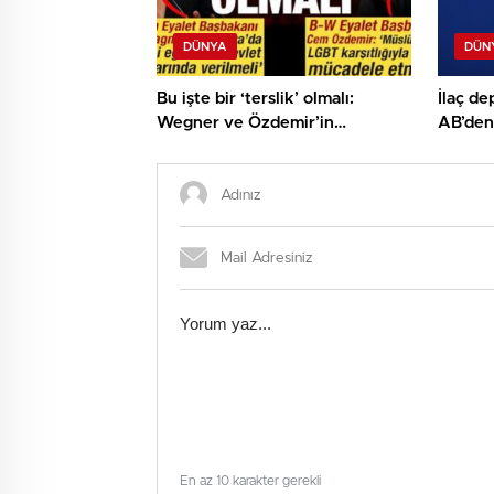
DÜNYA
DÜN
Bu işte bir ‘terslik’ olmalı:
İlaç de
Wegner ve Özdemir’in
AB’den 
İslamiyet’e bakışları ‘şaşırtıcı’
En az 10 karakter gerekli