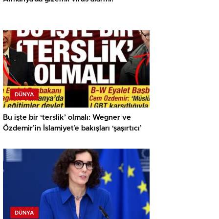
DÜNYA
Bu işte bir ‘terslik’ olmalı: Wegner ve
Özdemir’in İslamiyet’e bakışları ‘şaşırtıcı’
DÜNYA