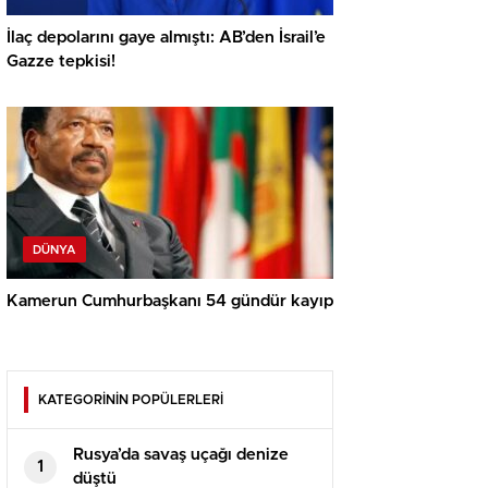
İlaç depolarını gaye almıştı: AB’den İsrail’e
Gazze tepkisi!
DÜNYA
Kamerun Cumhurbaşkanı 54 gündür kayıp
KATEGORİNİN POPÜLERLERİ
Rusya’da savaş uçağı denize
1
düştü