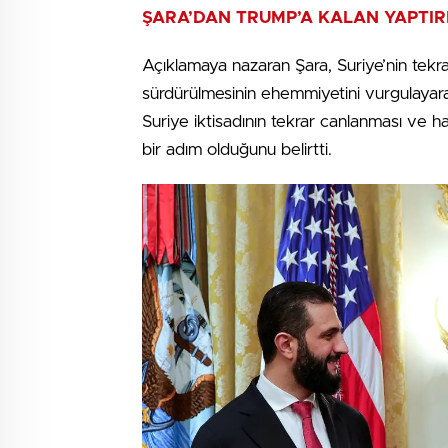
ŞARA’DAN TRUMP’A KALAN YAPTIRI
Açıklamaya nazaran Şara, Suriye’nin tekr
sürdürülmesinin ehemmiyetini vurgulayarak,
Suriye iktisadının tekrar canlanması ve ha
bir adım olduğunu belirtti.