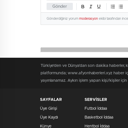
Gönder
Gönderdiğiniz yorum
moderasyon
ekibi tarafından inc
Türkiye'den ve Dünya’dan son dakika haberler, 
platformunda; www.afyonhaberleri.xyz haber içe
yayınlanamaz. Aykırı işlem yapan kişi/kişiler içi
SAYFALAR
SERVİSLER
Üye Girişi
Futbol İddaa
Üye Kaydı
Basketbol İddaa
Künye
Hentbol İddaa