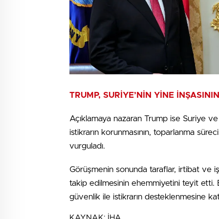
TRUMP, SURİYE’NİN YİNE İNŞASINI
Açıklamaya nazaran Trump ise Suriye ve b
istikrarın korunmasının, toparlanma sürec
vurguladı.
Görüşmenin sonunda taraflar, irtibat ve iş b
takip edilmesinin ehemmiyetini teyit etti
güvenlik ile istikrarın desteklenmesine katk
KAYNAK:
İHA