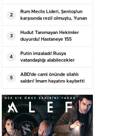
Rum Meclis Lideri, Şentop’un
2
karşısında rezil olmuştu, Yunan
basını isyan etti
Hudut Tanımayan Hekimler
3
duyurdu! Hastaneye 155
meyyit, 357 yaralı getirildi
Putin imzaladı! Rusya
4
vatandaşlığı alabilecekler
ABD’de cami önünde silahlı
5
saldırı! İmam hayatını kaybetti