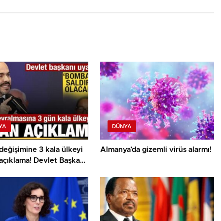
YA
DÜNYA
değişimine 3 kala ülkeyi
Almanya’da gizemli virüs alarmı!
açıklama! Devlet Başkanı:
 saldırı olacak