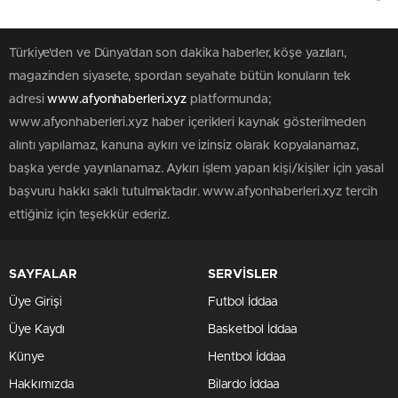
Türkiye'den ve Dünya’dan son dakika haberler, köşe yazıları,
magazinden siyasete, spordan seyahate bütün konuların tek
adresi
www.afyonhaberleri.xyz
platformunda;
www.afyonhaberleri.xyz haber içerikleri kaynak gösterilmeden
alıntı yapılamaz, kanuna aykırı ve izinsiz olarak kopyalanamaz,
başka yerde yayınlanamaz. Aykırı işlem yapan kişi/kişiler için yasal
başvuru hakkı saklı tutulmaktadır. www.afyonhaberleri.xyz tercih
ettiğiniz için teşekkür ederiz.
SAYFALAR
SERVİSLER
Üye Girişi
Futbol İddaa
Üye Kaydı
Basketbol İddaa
Künye
Hentbol İddaa
Hakkımızda
Bilardo İddaa