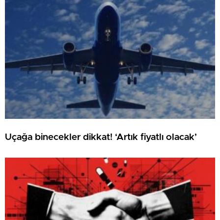
Uçağa binecekler dikkat! ‘Artık fiyatlı olacak’