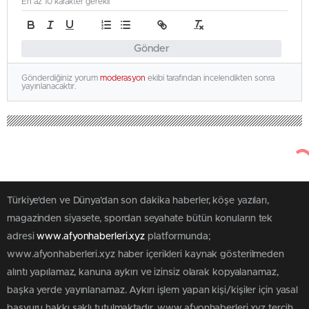
En az 10 karakter gerekli
Gönder
Gönderdiğiniz yorum
moderasyon
ekibi tarafından incelendikten sonra
yayınlanacaktır.
Türkiye'den ve Dünya’dan son dakika haberler, köşe yazıları,
magazinden siyasete, spordan seyahate bütün konuların tek
adresi
www.afyonhaberleri.xyz
platformunda;
www.afyonhaberleri.xyz haber içerikleri kaynak gösterilmeden
alıntı yapılamaz, kanuna aykırı ve izinsiz olarak kopyalanamaz,
başka yerde yayınlanamaz. Aykırı işlem yapan kişi/kişiler için yasal
başvuru hakkı saklı tutulmaktadır. www.afyonhaberleri.xyz tercih