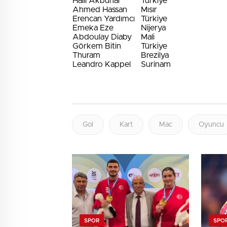
Halil Akbunar
Türkiye
Ahmed Hassan
Mısır
Erencan Yardımcı
Türkiye
Emeka Eze
Nijerya
Abdoulay Diaby
Mali
Görkem Bitin
Türkiye
Thuram
Brezilya
Leandro Kappel
Surinam
Gol
Kart
Mac
Oyuncu
SPOR
SPO