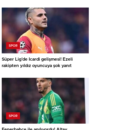
Şampiyonu
SPOR
Süper Lig’de Icardi gelişmesi! Ezeli
rakipten yıldız oyuncuya şok yanıt
SPOR
Fenerbahçe ile anılıyordu! Altay