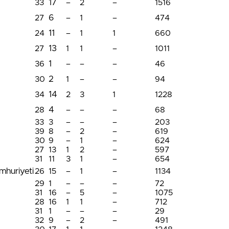
17
33
–
2
–
1516
6
27
–
1
–
474
11
24
–
1
1
660
13
27
1
1
–
1011
1
36
–
–
–
46
2
30
1
–
–
94
14
34
2
3
1
1228
4
28
–
–
–
68
33
3
–
–
–
203
39
8
–
2
–
619
30
9
–
1
–
624
27
13
1
2
–
597
31
11
3
1
–
654
huriyeti
26
15
–
1
–
1134
29
1
–
–
–
72
31
16
–
5
–
1075
28
16
1
1
–
712
31
1
–
–
–
29
32
9
–
2
–
491