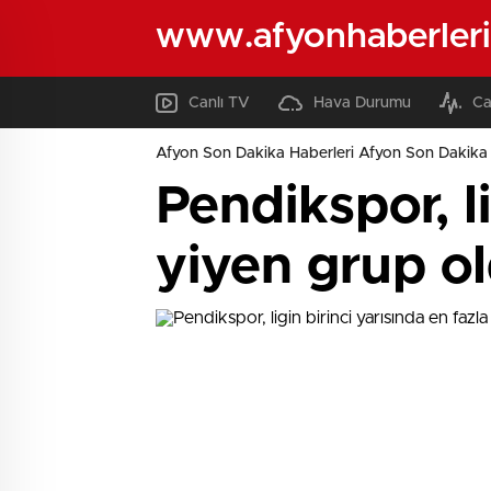
www.afyonhaberleri
Canlı TV
Hava Durumu
Ca
Afyon Son Dakika Haberleri Afyon Son Dakika 
Pendikspor, li
yiyen grup o