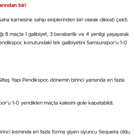
arından biri
saha karnesine sahip ekiplerinden biri olarak dikkati çekti.
ı 8 maçta 1 galibiyet, 3 beraberlik ve 4 yenilgi yaşayarak
 Pendikspor, konutundaki tek galibiyetini Samsunspor’u 1-0
ltaş Yapı Pendikspor, dönemin birinci yarısında en fazla
por’u 1-0 yendikleri maçta kalesini gole kapatabildi.
 birinci kısmında en fazla forma giyen oyuncu Sequeira oldu.