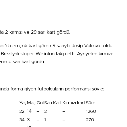
nda 2 kırmızı ve 29 sarı kart gördü.
spor’da en çok kart gören 5 sarıyla Josip Vukovic oldu.
Brezilyalı stoper Welinton takip etti. Ayrıyeten kırmızı-
yuncu sarı kart gördü.
rısında forma giyen futbolcuların performansı şöyle:
Maç
Yaş
Gol
Sarı Kart
Kırmızı kart
Süre
14
22
–
2
–
1260
3
34
–
1
–
270