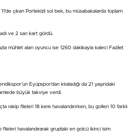
i 11’de çıkan Portekizli sol bek, bu müsabakalarda toplam
dı ve 2 sarı kart gördü.
azla mühlet alan oyuncu ise 1260 dakikayla kaleci Fazilet
 Pendikspor’un Eyüpspor’dan kiraladığı da 21 yaşındaki
hamlede büyük takviye verdi.
ta rakip fileleri 18 kere havalandırırken, bu golleri 10 farklı
ileleri havalandırarak gruptaki en golcü ikinci isim