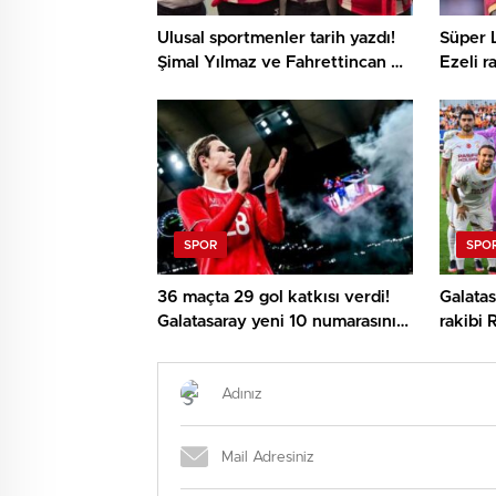
Ulusal sportmenler tarih yazdı!
Süper L
Şimal Yılmaz ve Fahrettincan Er
Ezeli r
Avrupa Şampiyonu
şok yan
SPOR
SPO
36 maçta 29 gol katkısı verdi!
Galata
Galatasaray yeni 10 numarasını
rakibi
buldu