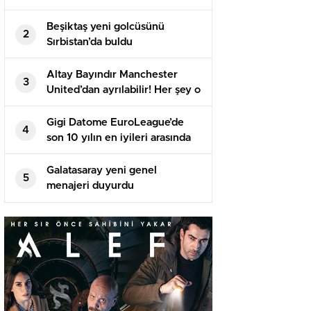
Beşiktaş yeni golcüsünü
2
Sırbistan’da buldu
Altay Bayındır Manchester
3
United’dan ayrılabilir! Her şey o
isme bağlı…
Gigi Datome EuroLeague’de
4
son 10 yılın en iyileri arasında
Galatasaray yeni genel
5
menajeri duyurdu