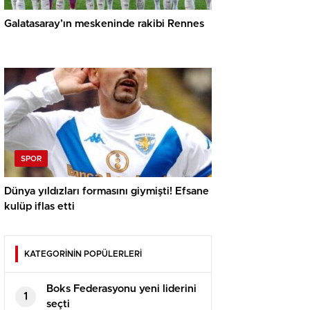
Galatasaray’ın meskeninde rakibi Rennes
SPOR
Dünya yıldızları formasını giymişti! Efsane
kulüp iflas etti
KATEGORİNİN POPÜLERLERİ
Boks Federasyonu yeni liderini
1
seçti