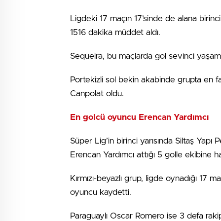
Ligdeki 17 maçın 17’sinde de alana birinc
1516 dakika müddet aldı.
Sequeira, bu maçlarda gol sevinci yaşama
Portekizli sol bekin akabinde grupta en f
Canpolat oldu.
En golcü oyuncu Erencan Yardımcı
Süper Lig’in birinci yarısında Siltaş Yapı
Erencan Yardımcı attığı 5 golle ekibine 
Kırmızı-beyazlı grup, ligde oynadığı 17 maç
oyuncu kaydetti.
Paraguaylı Oscar Romero ise 3 defa rakip f