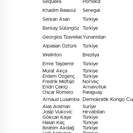
Sequeira
Portekiz
Khadim Rassoul
Senegal
Serkan Asan
Türkiye
Berkay Sülüngöz
Türkiye
Georgios Tzavellas
Yunanistan
Alpaslan Öztürk
Türkiye
Welinton
Brezilya
Emre Taşdemir
Türkiye
Murat Akça
Türkiye
Erdem Özgenç
Türkiye
Fredrik Midtsjö
Norveç
Endri Çekiçi
Arnavutluk
Oscar Romero
Paraguay
Demokratik Kongo Cum
Arnaud Lusamba
Aias Aosman
Suriye
Josip Vukovic
Hırvatistan
Gökcan Kaya
Türkiye
Hasan Kılıç
Türkiye
İbrahim Akdağ
Türkiye