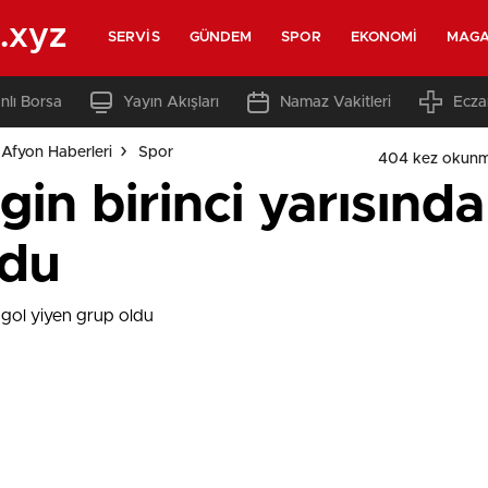
.xyz
SERVIS
GÜNDEM
SPOR
EKONOMI
MAGA
nlı Borsa
Yayın Akışları
Namaz Vakitleri
Ecza
Afyon Haberleri
Spor
404 kez okunm
gin birinci yarısında
ldu