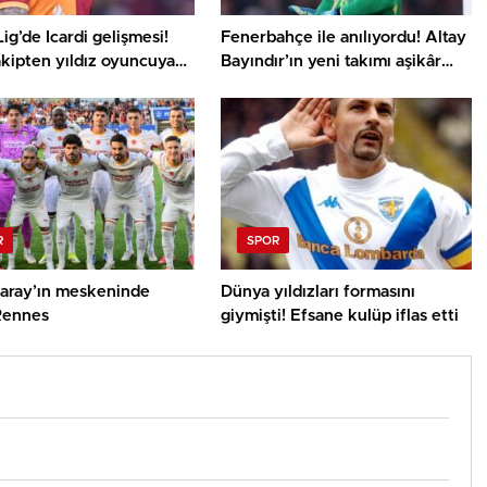
ig’de Icardi gelişmesi!
Fenerbahçe ile anılıyordu! Altay
akipten yıldız oyuncuya
Bayındır’ın yeni takımı aşikâr
ıt
oldu
R
SPOR
saray’ın meskeninde
Dünya yıldızları formasını
 Rennes
giymişti! Efsane kulüp iflas etti