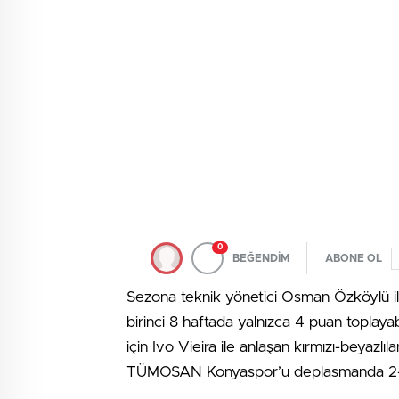
0
BEĞENDİM
ABONE OL
Sezona teknik yönetici Osman Özköylü ile
birinci 8 haftada yalnızca 4 puan toplayab
için Ivo Vieira ile anlaşan kırmızı-beyazlı
TÜMOSAN Konyaspor’u deplasmanda 2-1