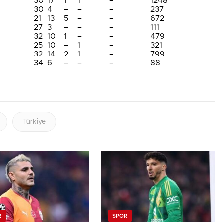
30
17
1
1
–
1248
30
4
–
–
–
237
21
13
5
–
–
672
27
3
–
–
–
111
32
10
1
–
–
479
25
10
–
1
–
321
32
14
2
1
–
799
34
6
–
–
–
88
Türkiye
R
SPOR