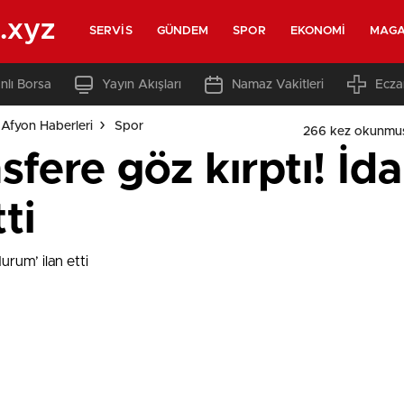
.xyz
SERVIS
GÜNDEM
SPOR
EKONOMI
MAGA
nlı Borsa
Yayın Akışları
Namaz Vakitleri
Ecza
Afyon Haberleri
Spor
266 kez okunmu
fere göz kırptı! İdar
ti