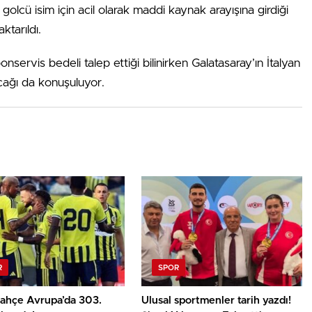
golcü isim için acil olarak maddi kaynak arayışına girdiği
ktarıldı.
servis bedeli talep ettiği bilinirken Galatasaray’ın İtalyan
acağı da konuşuluyor.
R
SPOR
ahçe Avrupa’da 303.
Ulusal sportmenler tarih yazdı!