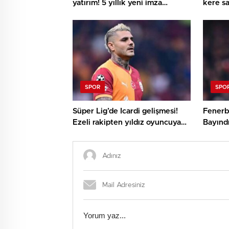
yatırım! 5 yıllık yeni imza
kere s
heyecan kattı
SPOR
SPO
Süper Lig’de Icardi gelişmesi!
Fenerba
Ezeli rakipten yıldız oyuncuya
Bayındı
şok yanıt
oldu