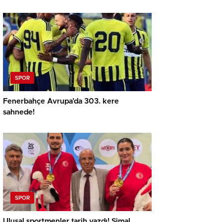
SPOR
Fenerbahçe Avrupa’da 303. kere
sahnede!
SPOR
Ulusal sportmenler tarih yazdı! Şimal