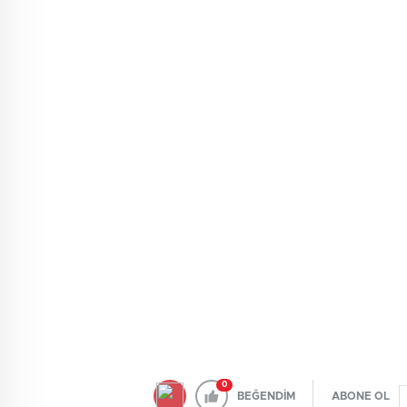
0
BEĞENDİM
ABONE OL