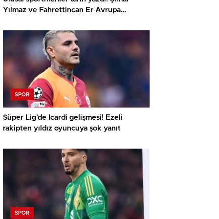
Yılmaz ve Fahrettincan Er Avrupa
Şampiyonu
SPOR
Süper Lig’de Icardi gelişmesi! Ezeli
rakipten yıldız oyuncuya şok yanıt
SPOR