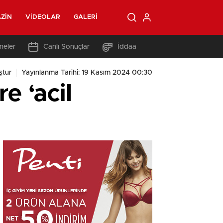
ZIN
VIDEOLAR
GALERI
neler
Canlı Sonuçlar
İddaa
ştur
Yayınlanma Tarihi: 19 Kasım 2024 00:30
e ‘acil