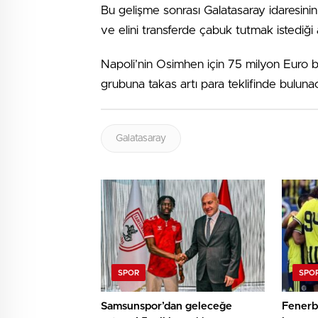
Bu gelişme sonrası Galatasaray idaresinin 
ve elini transferde çabuk tutmak istediği a
Napoli’nin Osimhen için 75 milyon Euro bon
grubuna takas artı para teklifinde bulun
Galatasaray
SPOR
SPO
Samsunspor’dan geleceğe
Fenerb