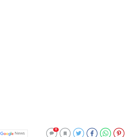
0
News