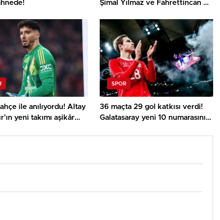
ahnede!
Şimal Yılmaz ve Fahrettincan Er
Avrupa Şampiyonu
R
SPOR
hçe ile anılıyordu! Altay
36 maçta 29 gol katkısı verdi!
r’ın yeni takımı aşikâr
Galatasaray yeni 10 numarasını
buldu