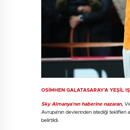
OSİMHEN GALATASARAY’A YEŞİL IŞ
Sky Almanya’nın haberine nazaran,
Vic
Avrupa’nın devlerinden istediği teklifler
belirtildi.