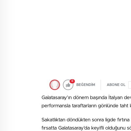
0
BEĞENDİM
ABONE OL
Galatasaray’ın dönem başında İtalyan dev
performansla taraftarların gönlünde taht 
Sakatlıktan döndükten sonra ligde fırtına ü
fırsatta Galatasaray’da keyifli olduğun