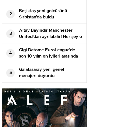
Beşiktaş yeni golcüsünü
2
Sırbistan’da buldu
Altay Bayındır Manchester
3
United’dan ayrılabilir! Her şey o
isme bağlı…
Gigi Datome EuroLeague’de
4
son 10 yılın en iyileri arasında
Galatasaray yeni genel
5
menajeri duyurdu