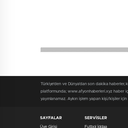
Türkiye'den ve Dünya’dan son dakika haberler, 
platformunda; www.afyonhaberleri.xyz haber içe
yayınlanamaz. Aykırı işlem yapan kişi/kişiler içi
SAYFALAR
SERVİSLER
Üye Girişi
Futbol İddaa