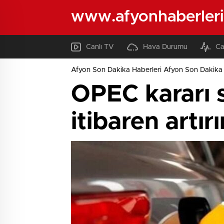
www.afyonhaberleri
Canlı TV
Hava Durumu
Ca
Afyon Son Dakika Haberleri Afyon Son Dakika 
OPEC kararı 
itibaren artır