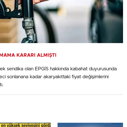
RMAMA KARARI ALMIŞTI
n tek sendika olan EPGİS hakkında kabahat duyurusunda
ci sonlanana kadar akaryakıttaki fiyat değişimlerini
ı.