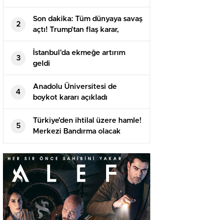
Son dakika: Tüm dünyaya savaş
2
açtı! Trump’tan flaş karar,
imzayı attı…
İstanbul’da ekmeğe artırım
3
geldi
Anadolu Üniversitesi de
4
boykot kararı açıkladı
Türkiye’den ihtilal üzere hamle!
5
Merkezi Bandırma olacak