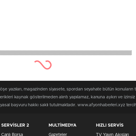
köşe yazıları, magazinden siyasete, spordan seyahate bütün konuların 
rikleri kaynak gösterilmeden alıntı yapılamaz, kanuna aykırı ve izins
n yasal başvuru hakkı saklı tutulmaktadır. www.afyonhaberleri.xyz tercih 
SERVİSLER 2
MULTİMEDYA
HIZLI SERVİS
Canlı Borsa
Gazeteler
TV Yayın Akışları