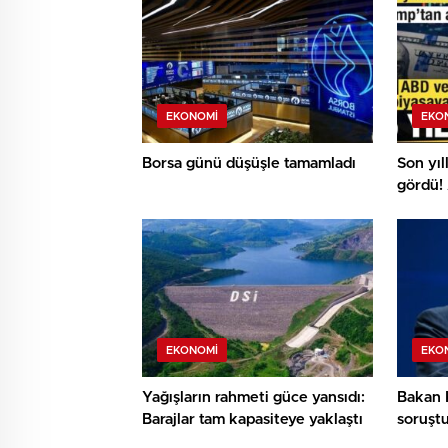
EKONOMI
EKO
Borsa günü düşüşle tamamladı
Son yıl
gördü!
piyasa
EKONOMI
EKO
Yağışların rahmeti güce yansıdı:
Bakan 
Barajlar tam kapasiteye yaklaştı
soruştu