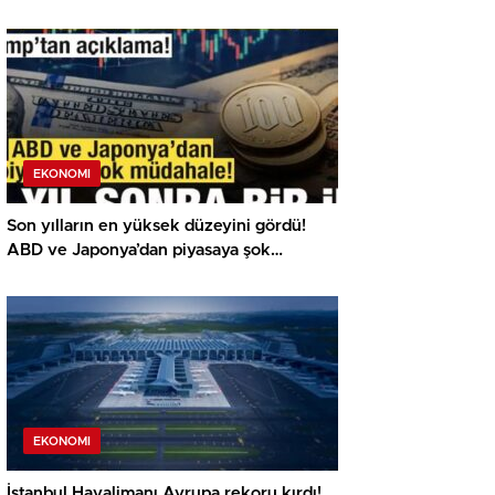
EKONOMI
Son yılların en yüksek düzeyini gördü!
ABD ve Japonya’dan piyasaya şok
müdahale!
EKONOMI
İstanbul Havalimanı Avrupa rekoru kırdı!