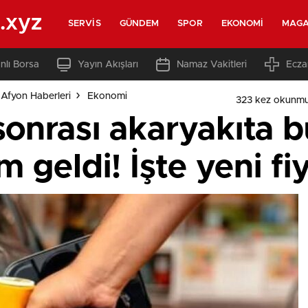
.xyz
SERVIS
GÜNDEM
SPOR
EKONOMI
MAGA
nlı Borsa
Yayın Akışları
Namaz Vakitleri
Ecza
Afyon Haberleri
Ekonomi
323 kez okunmu
sonrası akaryakıta 
ım geldi! İşte yeni f