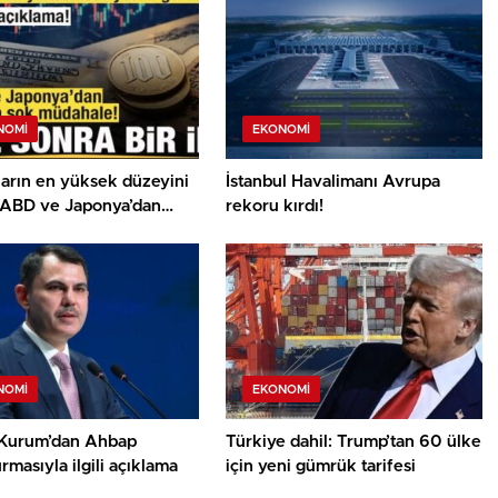
NOMI
EKONOMI
ların en yüksek düzeyini
İstanbul Havalimanı Avrupa
 ABD ve Japonya’dan
rekoru kırdı!
ya şok müdahale!
NOMI
EKONOMI
Kurum’dan Ahbap
Türkiye dahil: Trump’tan 60 ülke
rmasıyla ilgili açıklama
için yeni gümrük tarifesi