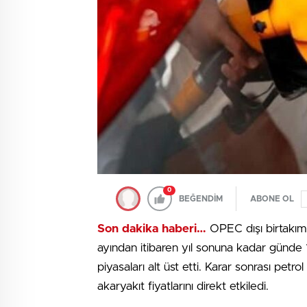
0
BEĞENDİM
ABONE OL
Son dakika haberi…
OPEC dışı birtakım
ayından itibaren yıl sonuna kadar günde 1,
piyasaları alt üst etti. Karar sonrası petr
akaryakıt fiyatlarını direkt etkiledi.