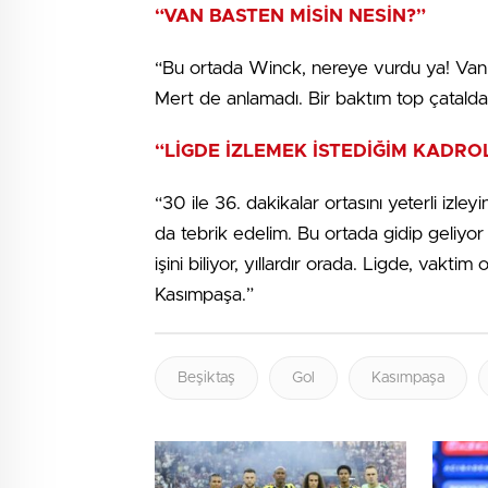
“VAN BASTEN MİSİN NESİN?”
“Bu ortada Winck, nereye vurdu ya! Van 
Mert de anlamadı. Bir baktım top çatalda
“LİGDE İZLEMEK İSTEDİĞİM KADRO
“30 ile 36. dakikalar ortasını yeterli iz
da tebrik edelim. Bu ortada gidip geliy
işini biliyor, yıllardır orada. Ligde, vakt
Kasımpaşa.”
Beşiktaş
Gol
Kasımpaşa