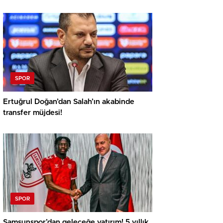
SPOR
Ertuğrul Doğan’dan Salah’ın akabinde
transfer müjdesi!
SPOR
Samsunspor’dan geleceğe yatırım! 5 yıllık