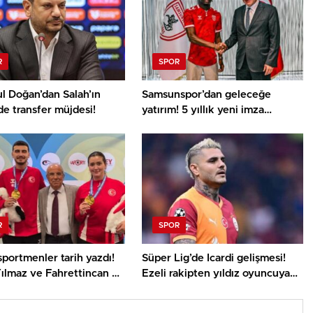
R
SPOR
l Doğan’dan Salah’ın
Samsunspor’dan geleceğe
e transfer müjdesi!
yatırım! 5 yıllık yeni imza
heyecan kattı
R
SPOR
sportmenler tarih yazdı!
Süper Lig’de Icardi gelişmesi!
ılmaz ve Fahrettincan Er
Ezeli rakipten yıldız oyuncuya
 Şampiyonu
şok yanıt