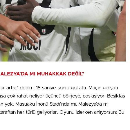
MALEZYA’DA MI MUHAKKAK DEĞİL”
r artık.’ dedim. 15 saniye sonra gol attı. Maçın gidişatı
şa çok rahat geliyor üçüncü bölgeye, paslaşıyor. Beşiktaş
an yok. Masuaku İnönü Stadı’nda mı, Malezya’da mı
aftan her türlü geliyorlar. Oyunu izlerken anlıyorsun; Bu