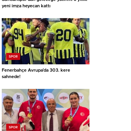
yeni imza heyecan kattı
SPOR
Fenerbahçe Avrupa’da 303. kere
sahnede!
SPOR