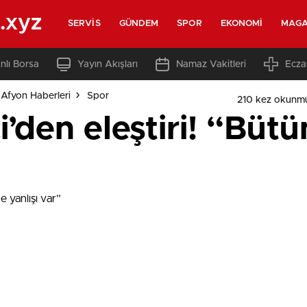
.xyz
SERVIS
GÜNDEM
SPOR
EKONOMI
MAGA
nlı Borsa
Yayın Akışları
Namaz Vakitleri
Ecza
Afyon Haberleri
Spor
210 kez okunm
’den eleştiri! “Bütü