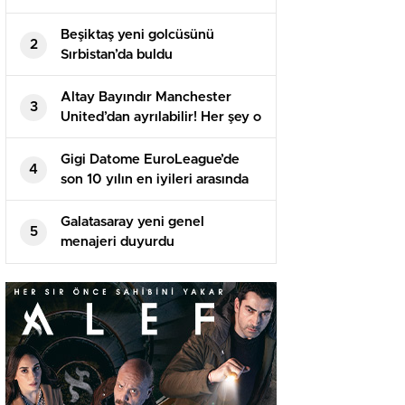
Beşiktaş yeni golcüsünü
2
Sırbistan’da buldu
Altay Bayındır Manchester
3
United’dan ayrılabilir! Her şey o
isme bağlı…
Gigi Datome EuroLeague’de
4
son 10 yılın en iyileri arasında
Galatasaray yeni genel
5
menajeri duyurdu