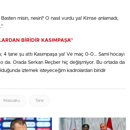
Basten misin, nesin? O nasıl vurdu ya! Kimse anlamadı,
.”
LARDAN BİRİDİR KASIMPAŞA”
leyin; 4 tane şu attı Kasımpaşa ya! Ve maç 0-0… Sami hocayı
or o da. Orada Serkan Reçber hiç değişmiyor. Bu ortada da
im olduğunda izlemek isteyeceğim kadrolardan biridir
Masuaku
Tane