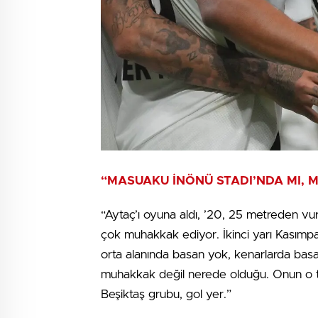
“MASUAKU İNÖNÜ STADI’NDA MI, 
“Aytaç’ı oyuna aldı, ’20, 25 metreden vuru
çok muhakkak ediyor. İkinci yarı Kasımpa
orta alanında basan yok, kenarlarda bas
muhakkak değil nerede olduğu. Onun o tar
Beşiktaş grubu, gol yer.”