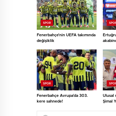
SPOR
SPO
Fenerbahçe’nin UEFA takımında
Ertuğru
değişiklik
akabind
SPOR
SPO
Fenerbahçe Avrupa’da 303.
Ulusal 
kere sahnede!
Şimal Y
Avrupa