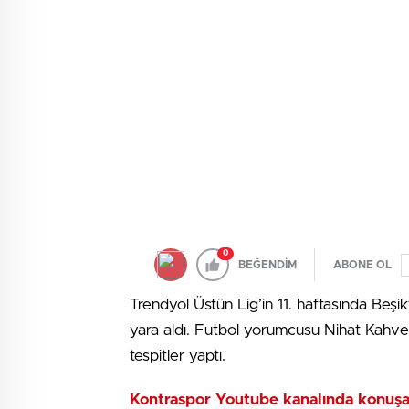
0
BEĞENDİM
ABONE OL
Trendyol Üstün Lig’in 11. haftasında Beşi
yara aldı. Futbol yorumcusu Nihat Kahveci,
tespitler yaptı.
Kontraspor Youtube kanalında konuşa