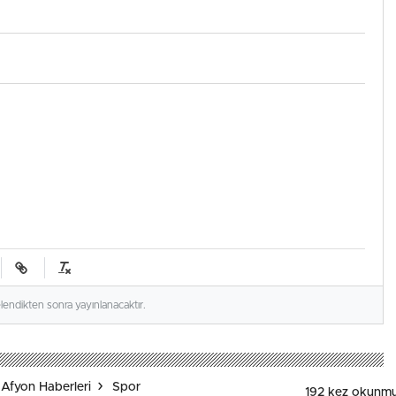
elendikten sonra yayınlanacaktır.
Afyon Haberleri
Spor
192 kez okunmu