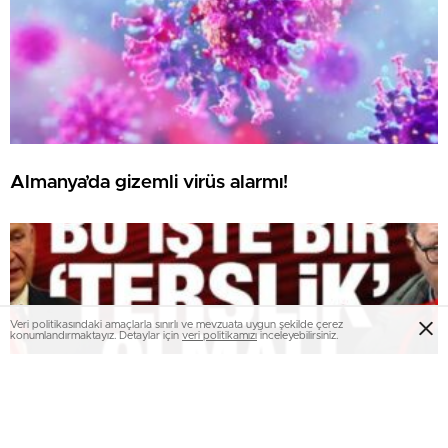
Almanya’da gizemli virüs alarmı!
Veri politikasındaki amaçlarla sınırlı ve mevzuata uygun şekilde çerez
konumlandırmaktayız. Detaylar için
veri politikamızı
inceleyebilirsiniz.