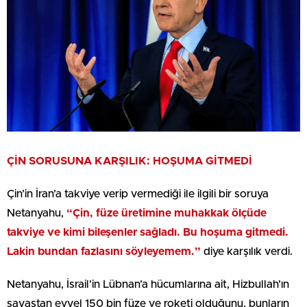
ÇİN SORUSUNA KARŞILIK: HOŞUMA GİTMEDİ
Çin’in İran’a takviye verip vermediği ile ilgili bir soruya
Netanyahu,
“Çin, füze üretimine muhakkak ölçüde
takviye ve kimi bileşenler sağladı. Bu hoşuma gitmedi.
Lakin bundan fazlasını söyleyemem.”
diye karşılık verdi.
Netanyahu, İsrail’in Lübnan’a hücumlarına ait, Hizbullah’ın
savaştan evvel 150 bin füze ve roketi olduğunu, bunların