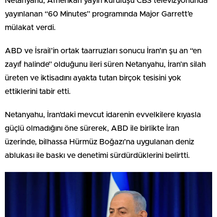
Netanyahu, Amerikan yayın kuruluşu CBS televizyonunda
yayınlanan “60 Minutes” programında Major Garrett’e
mülakat verdi.
ABD ve İsrail’in ortak taarruzları sonucu İran’ın şu an “en
zayıf halinde” olduğunu ileri süren Netanyahu, İran’ın silah
üreten ve iktisadını ayakta tutan birçok tesisini yok
ettiklerini tabir etti.
Netanyahu, İran’daki mevcut idarenin evvelkilere kıyasla
güçlü olmadığını öne sürerek, ABD ile birlikte İran
üzerinde, bilhassa Hürmüz Boğazı’na uygulanan deniz
ablukası ile baskı ve denetimi sürdürdüklerini belirtti.