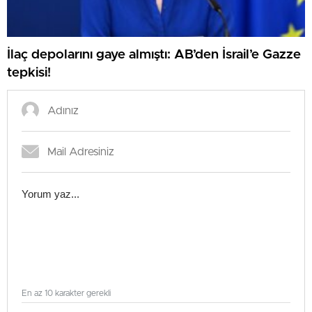
İlaç depolarını gaye almıştı: AB’den İsrail’e Gazze
tepkisi!
En az 10 karakter gerekli