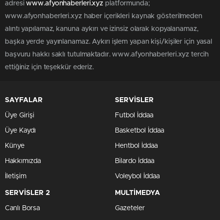
adresi
www.afyonhaberleri.xyz
platformunda;
www.afyonhaberleri.xyz haber içerikleri kaynak gösterilmeden
alıntı yapılamaz, kanuna aykırı ve izinsiz olarak kopyalanamaz,
başka yerde yayınlanamaz. Aykırı işlem yapan kişi/kişiler için yasal
başvuru hakkı saklı tutulmaktadır. www.afyonhaberleri.xyz tercih
ettiğiniz için teşekkür ederiz.
SAYFALAR
SERVİSLER
Üye Girişi
Futbol İddaa
Üye Kaydı
Basketbol İddaa
Künye
Hentbol İddaa
Hakkımızda
Bilardo İddaa
İletişim
Voleybol İddaa
SERVİSLER 2
MULTİMEDYA
Canlı Borsa
Gazeteler