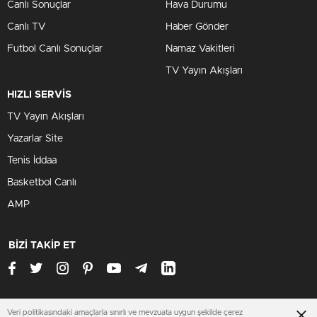
Canlı Sonuçlar
Hava Durumu
Canlı TV
Haber Gönder
Futbol Canlı Sonuçlar
Namaz Vakitleri
TV Yayın Akışları
HIZLI SERVİS
TV Yayın Akışları
Yazarlar Site
Tenis İddaa
Basketbol Canlı
AMP
BİZİ TAKİP ET
Veri politikasındaki amaçlarla sınırlı ve mevzuata uygun şekilde çerez
www.afyonhaberleri.xyz