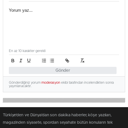
En az 10 karakter gerekli
Gönder
Gönderdiğiniz yorum
moderasyon
ekibi tarafından incelendikten sonra
yayınlanacaktır.
Türkiye'den ve Dünya’dan son dakika haberler, köşe yazıları,
magazinden siyasete, spordan seyahate bütün konuların tek