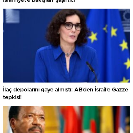
İslamiyet’e bakışları ‘şaşırtıcı’
İlaç depolarını gaye almıştı: AB’den İsrail’e Gazze
tepkisi!