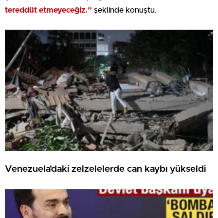
tereddüt etmeyeceğiz.”
şeklinde konuştu.
Venezuela’daki zelzelelerde can kaybı yükseldi