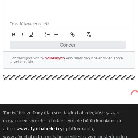
En az 10 karakter gerekli
Gönder
Gönderdiğiniz yorum
moderasyon
ekibi tarafından incelendikten sonra
yayınlanacaktır.
Türkiye'den ve Dünya’dan son dakika haberler, köşe yazıları,
magazinden siyasete, spordan seyahate bütün konuların tek
adresi
www.afyonhaberleri.xyz
platformunda;
www.afyonhaberleri.xyz haber içerikleri kaynak gösterilmeden