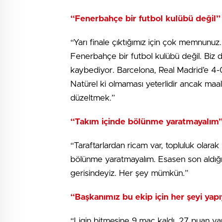
“Fenerbahçe bir futbol kulübü değil”
“Yarı finale çıktığımız için çok memnunu
Fenerbahçe bir futbol kulübü değil. Biz d
kaybediyor. Barcelona, Real Madrid’e 4-0
Natürel ki olmaması yeterlidir ancak maal
düzeltmek.”
“Takım içinde bölünme yaratmayalım
“Taraftarlardan ricam var, topluluk olarak
bölünme yaratmayalım. Esasen son aldığım
gerisindeyiz. Her şey mümkün.”
“Başkanımız bu ekip için her şeyi yap
“Ligin bitmesine 9 maç kaldı. 27 puan va