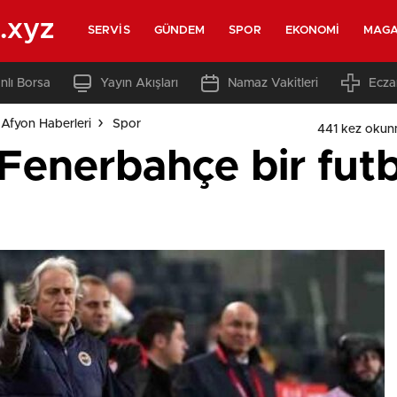
.xyz
SERVIS
GÜNDEM
SPOR
EKONOMI
MAGA
nlı Borsa
Yayın Akışları
Namaz Vakitleri
Ecza
Afyon Haberleri
Spor
441 kez okun
 Fenerbahçe bir fut