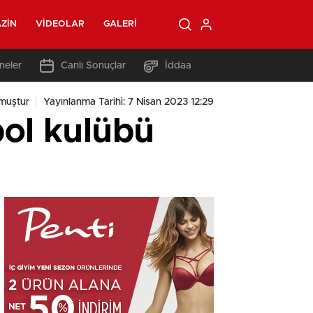
ZIN
VIDEOLAR
GALERI
neler
Canlı Sonuçlar
İddaa
muştur
Yayınlanma Tarihi: 7 Nisan 2023 12:29
bol kulübü