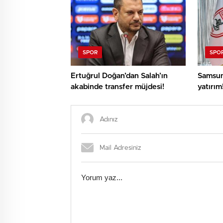
SPOR
SPO
Ertuğrul Doğan’dan Salah’ın
Samsun
akabinde transfer müjdesi!
yatırım
heyeca