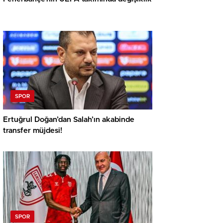
SPOR
Ertuğrul Doğan’dan Salah’ın akabinde
transfer müjdesi!
SPOR