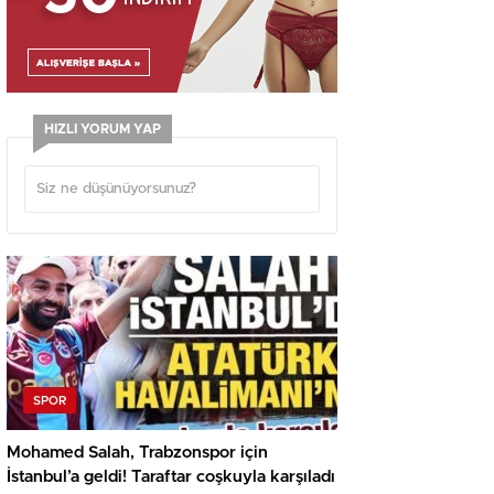
HIZLI YORUM YAP
SPOR
Mohamed Salah, Trabzonspor için
İstanbul’a geldi! Taraftar coşkuyla karşıladı