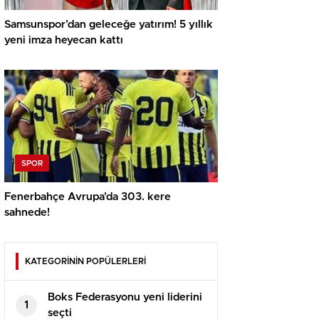
Samsunspor’dan geleceğe yatırım! 5 yıllık
yeni imza heyecan kattı
SPOR
Fenerbahçe Avrupa’da 303. kere
sahnede!
KATEGORİNİN POPÜLERLERİ
Boks Federasyonu yeni liderini
1
seçti