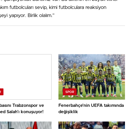
takım futbolcuları sevip, kimi futbolculara reaksiyon
yi yapıyor. Birlik olalım.”
R
SPOR
basını Trabzonspor ve
Fenerbahçe’nin UEFA takımında
d Salah’ı konuşuyor!
değişiklik