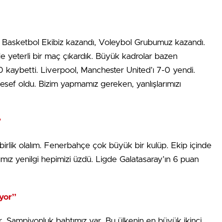
z. Basketbol Ekibiz kazandı, Voleybol Grubumuz kazandı.
e yeterli bir maç çıkardık. Büyük kadrolar bazen
 kaybetti. Liverpool, Manchester United’ı 7-0 yendi.
esef oldu. Bizim yapmamız gereken, yanlışlarımızı
”
 birlik olalım. Fenerbahçe çok büyük bir kulüp. Ekip içinde
ız yenilgi hepimizi üzdü. Ligde Galatasaray’ın 6 puan
ıyor”
r. Şampiyonluk bahtımız var. Bu ülkenin en büyük ikinci