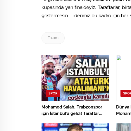
kupasında yarı finaldeyiz. Taraftarlar, bir
göstermesin. Liderimiz bu kadro için her şe
Takım
SPOR
SPO
Mohamed Salah, Trabzonspor
Dünya 
için İstanbul’a geldi! Taraftar
Mohame
coşkuyla karşıladı