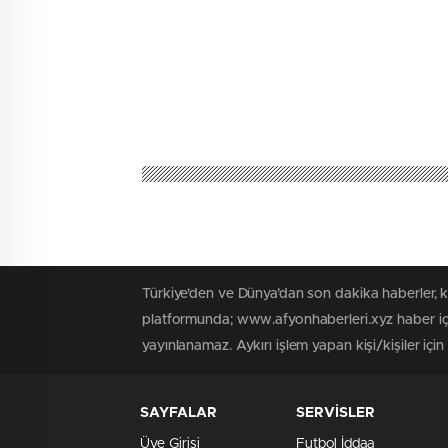
Türkiye'den ve Dünya’dan son dakika haberler, 
platformunda; www.afyonhaberleri.xyz haber içe
yayınlanamaz. Aykırı işlem yapan kişi/kişiler içi
SAYFALAR
SERVİSLER
Üye Girişi
Futbol İddaa