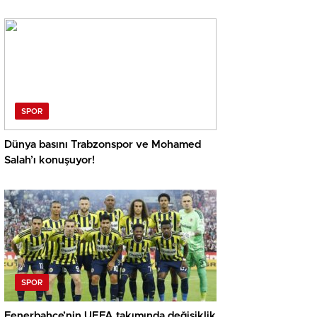
SPOR
Dünya basını Trabzonspor ve Mohamed
Salah’ı konuşuyor!
SPOR
Fenerbahçe’nin UEFA takımında değişiklik