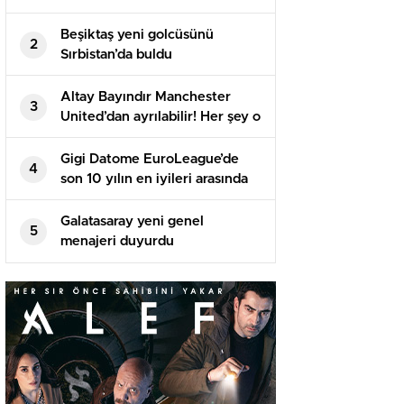
Beşiktaş yeni golcüsünü
2
Sırbistan’da buldu
Altay Bayındır Manchester
3
United’dan ayrılabilir! Her şey o
isme bağlı…
Gigi Datome EuroLeague’de
4
son 10 yılın en iyileri arasında
Galatasaray yeni genel
5
menajeri duyurdu