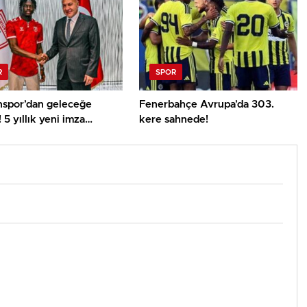
R
SPOR
spor’dan geleceğe
Fenerbahçe Avrupa’da 303.
! 5 yıllık yeni imza
kere sahnede!
n kattı