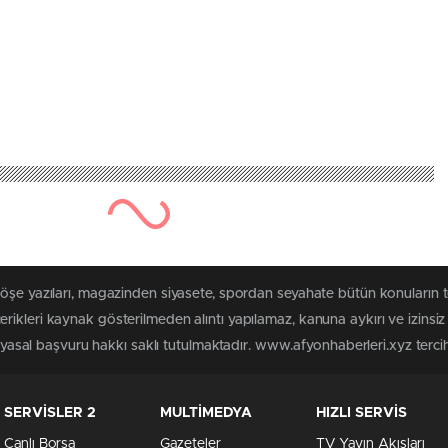
köşe yazıları, magazinden siyasete, spordan seyahate bütün konuların 
rikleri kaynak gösterilmeden alıntı yapılamaz, kanuna aykırı ve izins
n yasal başvuru hakkı saklı tutulmaktadır. www.afyonhaberleri.xyz tercih 
SERVİSLER 2
MULTİMEDYA
HIZLI SERVİS
Canlı Borsa
Gazeteler
TV Yayın Akışları