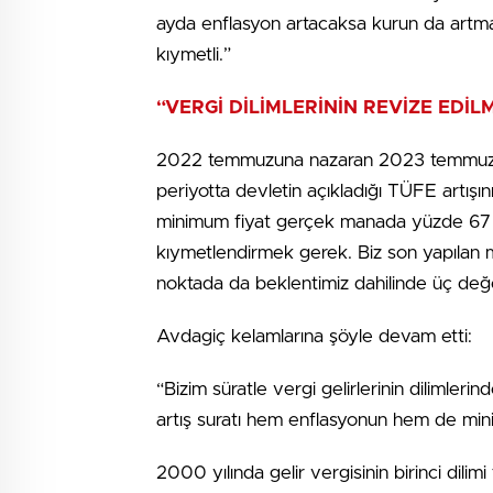
ayda enflasyon artacaksa kurun da artması
kıymetli.”
“VERGİ DİLİMLERİNİN REVİZE EDİL
2022 temmuzuna nazaran 2023 temmuzunda
periyotta devletin açıkladığı TÜFE artış
minimum fiyat gerçek manada yüzde 67 art
kıymetlendirmek gerek. Biz son yapılan mi
noktada da beklentimiz dahilinde üç değe
Avdagiç kelamlarına şöyle devam etti:
“Bizim süratle vergi gelirlerinin dilimle
artış suratı hem enflasyonun hem de minim
2000 yılında gelir vergisinin birinci dili