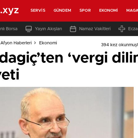
.xyz
SERVIS
GÜNDEM
SPOR
EKONOMI
MAGA
nlı Borsa
Yayın Akışları
Namaz Vakitleri
Ecza
Afyon Haberleri
Ekonomi
394 kez okunmuşt
dagiç’ten ‘vergi dil
veti