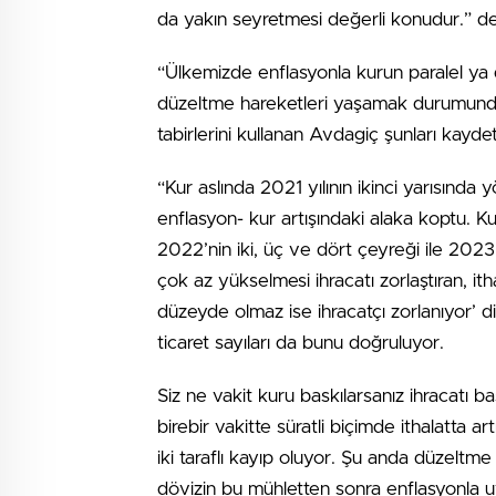
da yakın seyretmesi değerli konudur.” de
“Ülkemizde enflasyonla kurun paralel ya d
düzeltme hareketleri yaşamak durumunda 
tabirlerini kullanan Avdagiç şunları kaydet
“Kur aslında 2021 yılının ikinci yarısında 
enflasyon- kur artışındaki alaka koptu.
2022’nin iki, üç ve dört çeyreği ile 2023
çok az yükselmesi ihracatı zorlaştıran, itha
düzeyde olmaz ise ihracatçı zorlanıyor’ diy
ticaret sayıları da bunu doğruluyor.
Siz ne vakit kuru baskılarsanız ihracatı b
birebir vakitte süratli biçimde ithalatta a
iki taraflı kayıp oluyor. Şu anda düzelt
dövizin bu mühletten sonra enflasyonla u