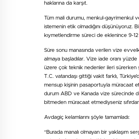
haklarına da karşıt.
Tüm mali durumu, menkul-gayrimenkul ve 
istemenin etik olmadığını düşünüyoruz. B
kıymetlendirme süreci de eklenince 9-12 
Süre sonu manasında verilen vize evvelkile
almaya başladılar. Vize iade oranı yüzde 2
üzere çok teknik nedenler ileri sürerken
T.C. vatandaşı gittiği vakit farklı, Türk
mensup kişinin pasaportuyla müracaat ett
durum ABD ve Kanada vize sürecinde de y
bitmeden müracaat etmediyseniz sıfırdan 
Avdagiç kelamlarını şöyle tamamladı:
“Burada manalı olmayan bir yaklaşım ser