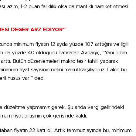
 lazım, 1-2 puan farklılık olsa da mantıklı hareket etmesi
MESİ DEĞER ARZ EDİYOR”
 minimum fiyatın 12 ayda yüzde 107 arttığını ve ilgili
ının da yüzde 40 olduğunu hatırlatan Avdagiç, “Yani bizim
tı. Bütün düzenlemeleri makro tesir tahlili yaparak
nimum fiyat sayısının netini makul karşılıyoruz. Lakin bu
rli husus var.” dedi.
rinde düzeltme yapmamız gerek. Şu anda vergi gelirindeki
um fiyat artışının çok gerisinde kaldı.
mi taban fiyatın 22 katı idi. Artık temmuz ayında bu, minimum