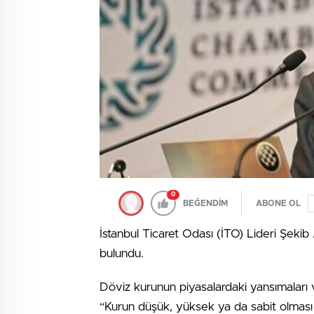
0
BEĞENDİM
ABONE OL
İstanbul Ticaret Odası (İTO) Lideri Şek
bulundu.
Döviz kurunun piyasalardaki yansımaları 
“Kurun düşük, yüksek ya da sabit olması b