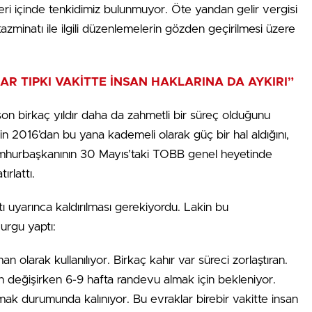
leri içinde tenkidimiz bulunmuyor. Öte yandan gelir vergisi
azminatı ile ilgili düzenlemelerin gözden geçirilmesi üzere
KLAR TIPKI VAKİTTE İNSAN HAKLARINA DA AYKIRI”
e son birkaç yıldır daha da zahmetli bir süreç olduğunu
ecin 2016’dan bu yana kademeli olarak güç bir hal aldığını,
mhurbaşkanının 30 Mayıs’taki TOBB genel heyetinde
ırlattı.
tı uyarınca kaldırılması gerekiyordu. Lakin bu
urgu yaptı:
n olarak kullanılıyor. Birkaç kahır var süreci zorlaştıran.
 değişirken 6-9 hafta randevu almak için bekleniyor.
ak durumunda kalınıyor. Bu evraklar birebir vakitte insan