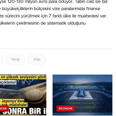
eyse 120-130 milyon avro para ödüyor. Tabiri caiz ise biz
büyükelçiliklerin bütçesini vize paralarımızla finanse
ze sürecini yürütmek için 7 farklı ülke ile muahedesi var.
 ülkelerin çekilmesinin de sistematik olduğunu
Vergi
Vize
NOMI
EKONOMI