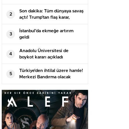
Son dakika: Tüm dünyaya savaş
2
açtı! Trump’tan flaş karar,
imzayı attı…
İstanbul’da ekmeğe artırım
3
geldi
Anadolu Üniversitesi de
4
boykot kararı açıkladı
Türkiye’den ihtilal üzere hamle!
5
Merkezi Bandırma olacak