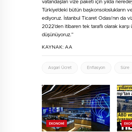
vatandaşları vize paketi için yılda nered
Türkiye’deki bütün başkonsoloslukların ve 
ediyoruz. İstanbul Ticaret Odası’nın da vi
2022’den itibaren tek taraflı olarak karşı
düşünüyoruz.”
KAYNAK:
AA
Asgari Ücret
Enflasyon
Süre
EKONOMI
EKO