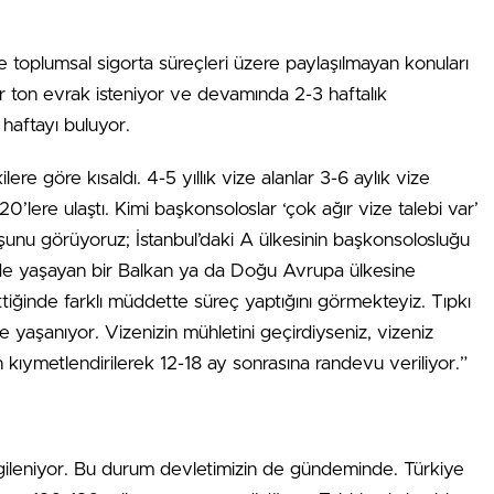
toplumsal sigorta süreçleri üzere paylaşılmayan konuları
ir ton evrak isteniyor ve devamında 2-3 haftalık
haftayı buluyor.
re göre kısaldı. 4-5 yıllık vize alanlar 3-6 aylık vize
0’lere ulaştı. Kimi başkonsoloslar ‘çok ağır vize talebi var’
 şunu görüyoruz; İstanbul’daki A ülkesinin başkonsolosluğu
iye’de yaşayan bir Balkan ya da Doğu Avrupa ülkesine
iğinde farklı müddette süreç yaptığını görmekteyiz. Tıpkı
aşanıyor. Vizenizin mühletini geçirdiyseniz, vizeniz
kıymetlendirilerek 12-18 ay sonrasına randevu veriliyor.”
gileniyor. Bu durum devletimizin de gündeminde. Türkiye