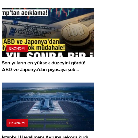
EKONOMI
Son yılların en yüksek düzeyini gördü!
ABD ve Japonya’dan piyasaya şok
müdahale!
EKONOMI
İstanbul Havalimanı Avrupa rekoru kırdı!