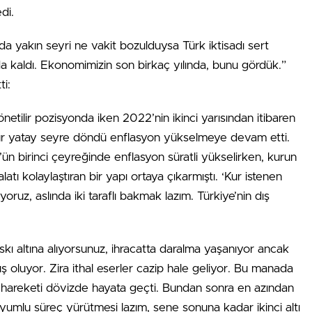
di.
a yakın seyri ne vakit bozulduysa Türk iktisadı sert
kaldı. Ekonomimizin son birkaç yılında, bunu gördük.”
ti:
yönetilir pozisyonda iken 2022’nin ikinci yarısından itibaren
 Kur yatay seyre döndü enflasyon yükselmeye devam etti.
’ün birinci çeyreğinde enflasyon süratli yükselirken, kurun
latı kolaylaştıran bir yapı ortaya çıkarmıştı. ‘Kur istenen
oruz, aslında iki taraflı bakmak lazım. Türkiye’nin dış
askı altına alıyorsunuz, ihracatta daralma yaşanıyor ancak
rtış oluyor. Zira ithal eserler cazip hale geliyor. Bu manada
me hareketi dövizde hayata geçti. Bundan sonra en azından
yumlu süreç yürütmesi lazım, sene sonuna kadar ikinci altı