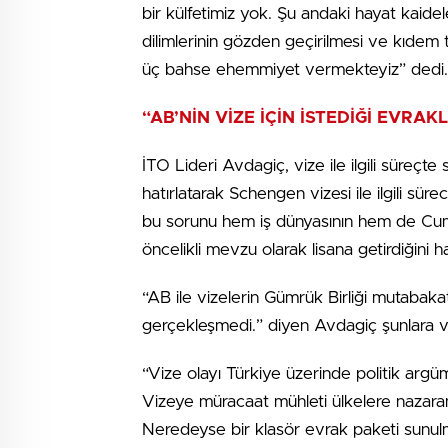
bir külfetimiz yok. Şu andaki hayat kaide
dilimlerinin gözden geçirilmesi ve kıdem t
üç bahse ehemmiyet vermekteyiz” dedi.
“AB’NİN VİZE İÇİN İSTEDİĞİ EVRA
İTO Lideri Avdagiç, vize ile ilgili süreçt
hatırlatarak Schengen vizesi ile ilgili sür
bu sorunu hem iş dünyasının hem de Cu
öncelikli mevzu olarak lisana getirdiğini hat
“AB ile vizelerin Gümrük Birliği mutabaka
gerçekleşmedi.” diyen Avdagiç şunlara v
“Vize olayı Türkiye üzerinde politik argüma
Vizeye müracaat mühleti ülkelere nazaran
Neredeyse bir klasör evrak paketi sunulm