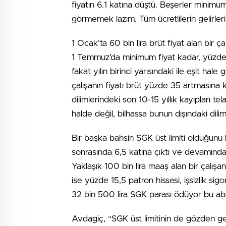
fiyatın 6.1 katına düştü. Beşerler minimum 
görmemek lazım. Tüm ücretlilerin gelirleri
1 Ocak’ta 60 bin lira brüt fiyat alan bir ça
1 Temmuz’da minimum fiyat kadar, yüzde 35 
fakat yılın birinci yarısındaki ile eşit hale
çalışanın fiyatı brüt yüzde 35 artmasına k
dilimlerindeki son 10-15 yıllık kayıpları t
halde değil, bilhassa bunun dışındaki dili
Bir başka bahsin SGK üst limiti olduğunu b
sonrasında 6,5 katına çıktı ve devamında 
Yaklaşık 100 bin lira maaş alan bir çalı
ise yüzde 15,5 patron hissesi, işsizlik sigo
32 bin 500 lira SGK parası ödüyor bu abar
Avdagiç, “SGK üst limitinin de gözden geçir