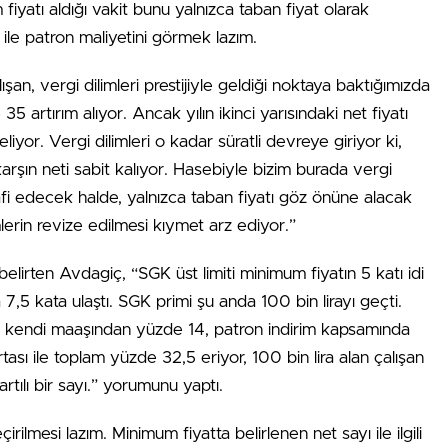
fiyatı aldığı vakit bunu yalnızca taban fiyat olarak
 ile patron maliyetini görmek lazım.
lışan, vergi dilimleri prestijiyle geldiği noktaya baktığımızda
artırım alıyor. Ancak yılın ikinci yarısındaki net fiyatı
 geliyor. Vergi dilimleri o kadar süratli devreye giriyor ki,
arşın neti sabit kalıyor. Hasebiyle bizim burada vergi
elafi edecek halde, yalnızca taban fiyatı göz önüne alacak
mlerin revize edilmesi kıymet arz ediyor.”
elirten Avdagiç, “SGK üst limiti minimum fiyatın 5 katı idi
7,5 kata ulaştı. SGK primi şu anda 100 bin lirayı geçti.
şan kendi maaşından yüzde 14, patron indirim kapsamında
rtası ile toplam yüzde 32,5 eriyor, 100 bin lira alan çalışan
tılı bir sayı.” yorumunu yaptı.
ilmesi lazım. Minimum fiyatta belirlenen net sayı ile ilgili