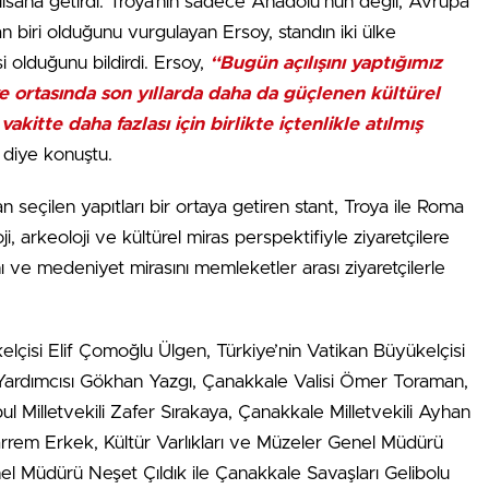
lisana getirdi. Troya’nın sadece Anadolu’nun değil, Avrupa
dan biri olduğunu vurgulayan Ersoy, standın iki ülke
si olduğunu bildirdi. Ersoy,
“Bugün açılışını yaptığımız
ye ortasında son yıllarda daha da güçlenen kültürel
kitte daha fazlası için birlikte içtenlikle atılmış
diye konuştu.
 seçilen yapıtları bir ortaya getiren stant, Troya ile Roma
oji, arkeoloji ve kültürel miras perspektifiyle ziyaretçilere
ı ve medeniyet mirasını memleketler arası ziyaretçilerle
kelçisi Elif Çomoğlu Ülgen, Türkiye’nin Vatikan Büyükelçisi
 Yardımcısı Gökhan Yazgı, Çanakkale Valisi Ömer Toraman,
ul Milletvekili Zafer Sırakaya, Çanakkale Milletvekili Ayhan
rem Erkek, Kültür Varlıkları ve Müzeler Genel Müdürü
nel Müdürü Neşet Çıldık ile Çanakkale Savaşları Gelibolu