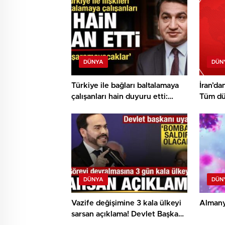
DÜNYA
DÜN
Türkiye ile bağları baltalamaya
İran’da
çalışanları hain duyuru etti:
Tüm dü
Başarılı olamayacaklar
Yeni et
DÜNYA
DÜN
Vazife değişimine 3 kala ülkeyi
Almanya
sarsan açıklama! Devlet Başkanı: