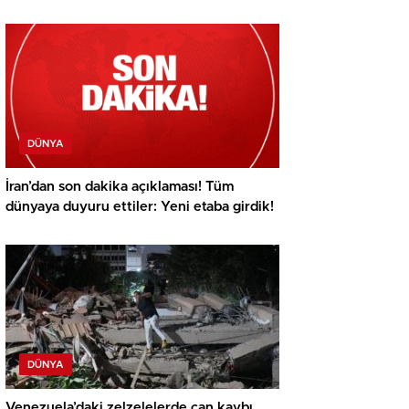
DÜNYA
İran’dan son dakika açıklaması! Tüm
dünyaya duyuru ettiler: Yeni etaba girdik!
DÜNYA
Venezuela’daki zelzelelerde can kaybı