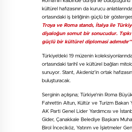
Roma’nın kalbinde dünya ile buluştuğunu 
kültürel hafızasının da kurucu anlatıların
ortasındaki iş birliğinin güçlü bir gösterge
Troya ve Roma standı, İtalya ile Türki
diyaloğun somut bir sonucudur. Tıpkı va
güçlü bir kültürel diplomasi adımıdır”
Türkiye’deki 19 müzenin koleksiyonlarından
ortasındaki tarihî ve kültürel bağları mitol
sunuyor. Stant, Akdeniz’in ortak hafızasın
buluşturacak.
Serginin açılışına; Türkiye’nin Roma Büyü
Fahrettin Altun, Kültür ve Turizm Bakan
AK Parti Genel Lider Yardımcısı ve İstanb
Gider, Çanakkale Belediye Başkanı Muhar
Birol İnceciköz, Yatırım ve İşletmeler Ge