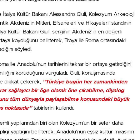
 İtalya Kültür Bakanı Alessandro Giuli, Kolezyum Arkeoloji
k Akdeniz’in Mitleri, Efsaneleri ve Hikayeleri’ standının
talya Kültür Bakanı Giuli, serginin Akdeniz’in en değerli
ı ortaya koyduğunu belirterek, Troya ile Roma ortasındaki
ığını söyledi.
oma ile Anadolu’nun tarihlerini tekrar bir ortaya getirdiğini
lılığını koruduğunu vurguladı. Giuli, konuşmasında
 de dikkat çekerek,
“Türkiye bugün her zamankinden
krar sağlayıcı bir öge olarak öne çıkabilme, diyalog
 bunu tüm dünyayla paylaşabilme konusundaki büyük
s noktasıdır”
tabirlerini kullandı.
kemli yapılarından biri olan Kolezyum’un bir sefer daha
ipliği yaptığını belirterek, Anadolu’nun eşsiz kültür mirasının