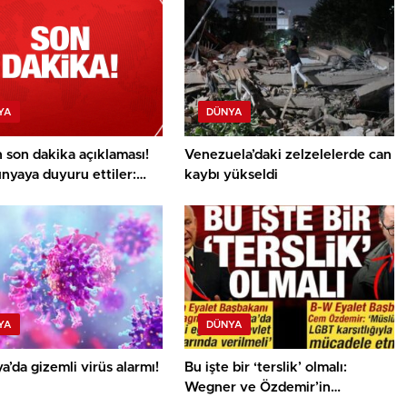
YA
DÜNYA
n son dakika açıklaması!
Venezuela’daki zelzelelerde can
nyaya duyuru ettiler:
kaybı yükseldi
aba girdik!
YA
DÜNYA
’da gizemli virüs alarmı!
Bu işte bir ‘terslik’ olmalı:
Wegner ve Özdemir’in