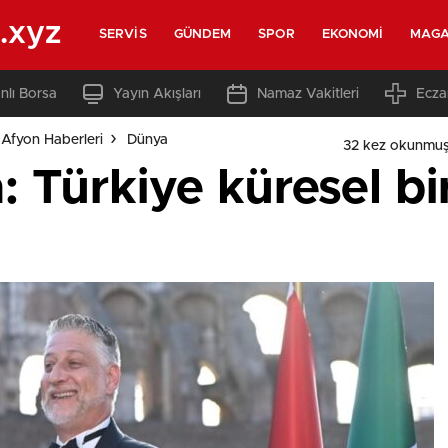
.xyz
SERVIS
GÜNDEM
SPOR
EKONOMI
MAGA
nlı Borsa
Yayın Akışları
Namaz Vakitleri
Ecza
Afyon Haberleri
Dünya
32 kez okunmuş
: Türkiye küresel bi