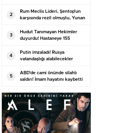
Rum Meclis Lideri, Şentop’un
2
karşısında rezil olmuştu, Yunan
basını isyan etti
Hudut Tanımayan Hekimler
3
duyurdu! Hastaneye 155
meyyit, 357 yaralı getirildi
Putin imzaladı! Rusya
4
vatandaşlığı alabilecekler
ABD’de cami önünde silahlı
5
saldırı! İmam hayatını kaybetti