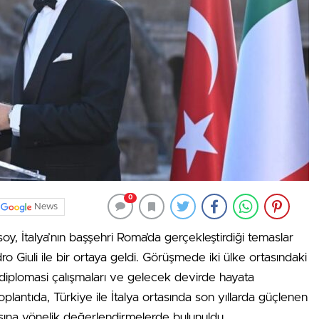
0
News
y, İtalya’nın başşehri Roma’da gerçekleştirdiği temaslar
o Giuli ile bir ortaya geldi. Görüşmede iki ülke ortasındaki
ürel diplomasi çalışmaları ve gelecek devirde hayata
Toplantıda, Türkiye ile İtalya ortasında son yıllarda güçlenen
masına yönelik değerlendirmelerde bulunuldu.