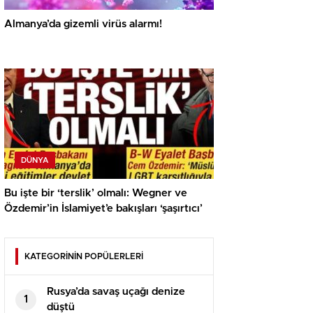
Almanya’da gizemli virüs alarmı!
DÜNYA
Bu işte bir ‘terslik’ olmalı: Wegner ve
Özdemir’in İslamiyet’e bakışları ‘şaşırtıcı’
KATEGORİNİN POPÜLERLERİ
Rusya’da savaş uçağı denize
1
düştü