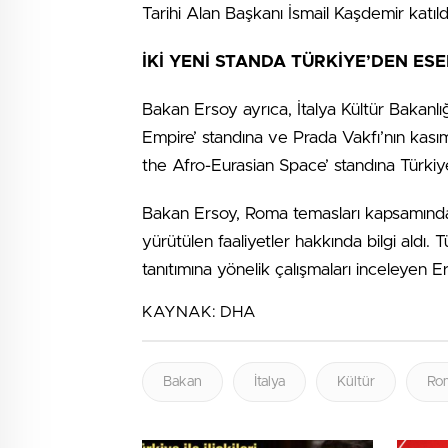
Tarihi Alan Başkanı İsmail Kaşdemir katıld
İKİ YENİ STANDA TÜRKİYE’DEN ESE
Bakan Ersoy ayrıca, İtalya Kültür Bakanlı
Empire’ standına ve Prada Vakfı’nın kasım
the Afro-Eurasian Space’ standına Türkiye
Bakan Ersoy, Roma temasları kapsamınd
yürütülen faaliyetler hakkında bilgi aldı. T
tanıtımına yönelik çalışmaları inceleyen E
KAYNAK:
DHA
Bakan
İtalya
Kültür
Ro