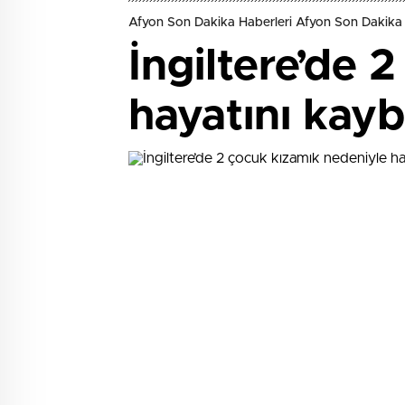
Afyon Son Dakika Haberleri Afyon Son Dakika 
İngiltere’de 
hayatını kayb