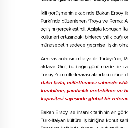
İkili görüşmenin akabinde Bakan Ersoy ile
Parkı’nda düzenlenen ‘Troya ve Roma: Anti
açılışını gerçekleştirdi. Açılışta konuşan İ
kültürleri ortasındaki binlerce yıllık bağ
münasebetin sadece geçmişe ilişkin olmad
Aeneas anlatısının İtalya ile Türkiye’nin, R
aktaran Giuli, bu bağın günümüzde de can
Türkiye’nin milletlerarası alandaki rolüne
daha fazla, milletlerarası sahnede isti
kurabilme, yaratıcılık üretebilme ve
kapasitesi sayesinde global bir referan
Bakan Ersoy ise insanlık tarihinin en gör
Türk-İtalyan kültürel iş birliğine konut sah