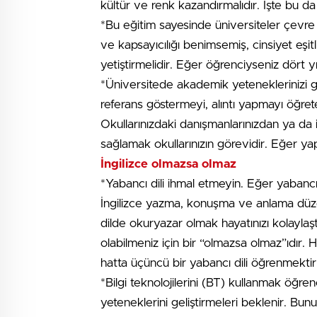
kültür ve renk kazandırmalıdır. İşte bu da
*Bu eğitim sayesinde üniversiteler çevre ve 
ve kapsayıcılığı benimsemiş, cinsiyet eşit
yetiştirmelidir. Eğer öğrenciyseniz dört 
*Üniversitede akademik yeteneklerinizi ge
referans göstermeyi, alıntı yapmayı öğret
Okullarınızdaki danışmanlarınızdan ya da i
sağlamak okullarınızın görevidir. Eğer yap
İngilizce olmazsa olmaz
*Yabancı dili ihmal etmeyin. Eğer yabancı 
İngilizce yazma, konuşma ve anlama düzey
dilde okuryazar olmak hayatınızı kolaylaşt
olabilmeniz için bir “olmazsa olmaz”ıdır. H
hatta üçüncü bir yabancı dili öğrenmektir
*Bilgi teknolojilerini (BT) kullanmak öğren
yeteneklerini geliştirmeleri beklenir. Bu