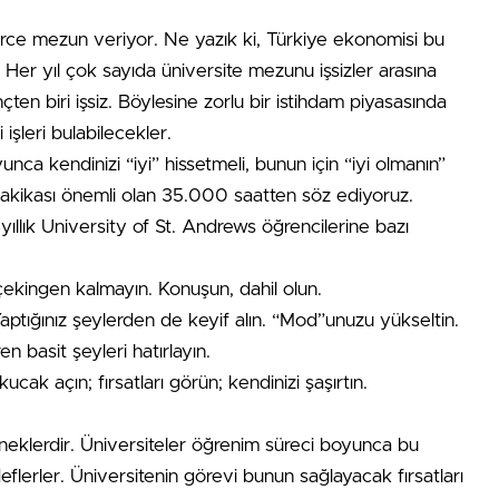
nlerce mezun veriyor. Ne yazık ki, Türkiye ekonomisi bu
Her yıl çok sayıda üniversite mezunu işsizler arasına
çten biri işsiz. Böylesine zorlu bir istihdam piyasasında
işleri bulabilecekler.
yunca kendinizi “iyi” hissetmeli, bunun için “iyi olmanın”
ir dakikası önemli olan 35.000 saatten söz ediyoruz.
ıllık University of St. Andrews öğrencilerine bazı
çekingen kalmayın. Konuşun, dahil olun.
 Yaptığınız şeylerden de keyif alın. “Mod”unuzu yükseltin.
en basit şeyleri hatırlayın.
ak açın; fırsatları görün; kendinizi şaşırtın.
teneklerdir. Üniversiteler öğrenim süreci boyunca bu
eflerler. Üniversitenin görevi bunun sağlayacak fırsatları