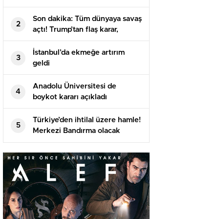
Son dakika: Tüm dünyaya savaş
2
açtı! Trump’tan flaş karar,
imzayı attı…
İstanbul’da ekmeğe artırım
3
geldi
Anadolu Üniversitesi de
4
boykot kararı açıkladı
Türkiye’den ihtilal üzere hamle!
5
Merkezi Bandırma olacak