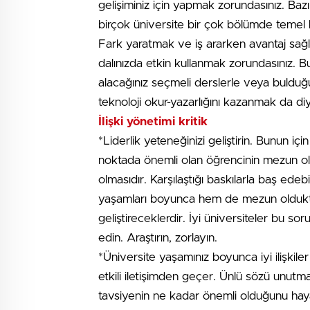
gelişiminiz için yapmak zorundasınız. Bazı
birçok üniversite bir çok bölümde temel b
Fark yaratmak ve iş ararken avantaj sağla
dalınızda etkin kullanmak zorundasınız. B
alacağınız seçmeli derslerle veya bulduğu
teknoloji okur-yazarlığını kazanmak da diye
İlişki yönetimi kritik
*Liderlik yeteneğinizi geliştirin. Bunun iç
noktada önemli olan öğrencinin mezun o
olmasıdır. Karşılaştığı baskılarla baş ed
yaşamları boyunca hem de mezun olduktan
geliştireceklerdir. İyi üniversiteler bu sor
edin. Araştırın, zorlayın.
*Üniversite yaşamınız boyunca iyi ilişkile
etkili iletişimden geçer. Ünlü sözü unutmay
tavsiyenin ne kadar önemli olduğunu hayatın