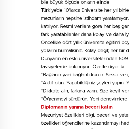
bile büyük ölçüde onların elinde.
Türkiye’de 10’larca üniversite her yıl bi
mezunların hepsine istihdam yaratamıyor. 
katılıyor. Resmi verilere göre her beş gen
fark yaratabilenler daha kolay ve daha iyi 
Öncelikle dört yıllık üniversite eğitimi bo
yollarını bulmalısınız. Kolay değil; her b
Dünyanın en eski üniversitelerinden 609 y
tavsiyelerde bulunuyor. Özetle diyor ki:
*Bağlanın yani bağlantı kurun. Sessiz ve 
*Aktif olun. Yapabildiğiniz şeyleri yapın.
*Dikkate alın, farkına varın. Size keyif ver
*Öğrenmeyi sürdürün. Yeni deneyimlere kuc
Diplomanın yanına beceri katın
Mezuniyet özellikleri bilgi, beceri ve ye
özellikleri öğrencilerine kazandırmayı hed