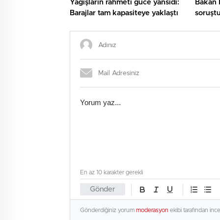
Yağışların rahmeti güce yansıdı:
Bakan 
Barajlar tam kapasiteye yaklaştı
soruştu
En az 10 karakter gerekli
Gönder
Gönderdiğiniz yorum
moderasyon
ekibi tarafından inc