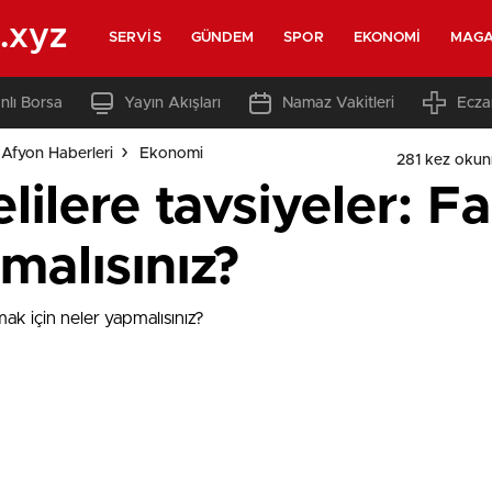
.xyz
SERVIS
GÜNDEM
SPOR
EKONOMI
MAGA
nlı Borsa
Yayın Akışları
Namaz Vakitleri
Ecza
Afyon Haberleri
Ekonomi
281 kez oku
telilere tavsiyeler: 
malısınız?