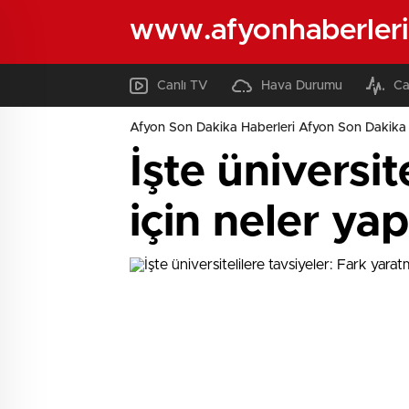
www.afyonhaberleri
Canlı TV
Hava Durumu
Ca
Afyon Son Dakika Haberleri Afyon Son Dakika 
İşte üniversi
için neler yap