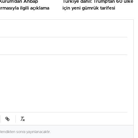
Kurum’dan Ahbap
Türkiye dahil: Trump’tan 60 ülke
rmasıyla ilgili açıklama
için yeni gümrük tarifesi
elendikten sonra yayınlanacaktır.