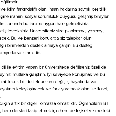
 eğitimdir.
iklim farkındalığı olan, insan haklarına saygılı, çeşitlilik
liğine inanan, sosyal sorumluluk duygusu gelişmiş bireyler
yılın sonunda bu tanıma uygun hale gelmelisiniz.
liştireceksiniz. Üniversiteniz size planlamayı, yazmayı,
ecek. Bu ve benzeri konularda siz talepkar olun.
lgili birimlerden destek almaya çalışın. Bu desteği
mıyorlarsa ısrar edin.
dil ile eğitim yapan bir üniversitede değilseniz özellikle
inizi mutlaka geliştirin. İyi seviyede konuşmak ve bu
ırabilecek bir destek unsuru değil, iş hayatında var
ayatınızı kolaylaştıracak ve fark yaratacak olan ise ikinci,
.
ciliğin artık bir diğer “olmazsa olmaz”ıdır. Öğrencilerin BT
nu, hem dersleri takip etmek için hem de kişisel ve mesleki