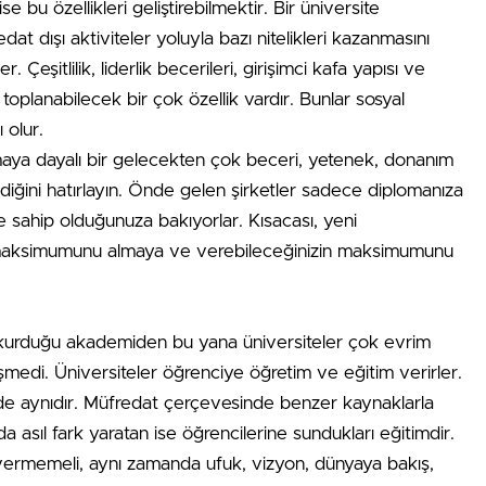
 bu özellikleri geliştirebilmektir. Bir üniversite
 dışı aktiviteler yoluyla bazı nitelikleri kazanmasını
Çeşitlilik, liderlik becerileri, girişimci kafa yapısı ve
a toplanabilecek bir çok özellik vardır. Bunlar sosyal
 olur.
maya dayalı bir gelecekten çok beceri, yetenek, donanım
klediğini hatırlayın. Önde gelen şirketler sadece diplomanıza
 sahip olduğunuza bakıyorlar. Kısacası, yeni
in maksimumunu almaya ve verebileceğinizin maksimumunu
 kurduğu akademiden bu yana üniversiteler çok evrim
işmedi. Üniversiteler öğrenciye öğretim ve eğitim verirler.
rde aynıdır. Müfredat çerçevesinde benzer kaynaklarla
nda asıl fark yaratan ise öğrencilerine sundukları eğitimdir.
ermemeli, aynı zamanda ufuk, vizyon, dünyaya bakış,