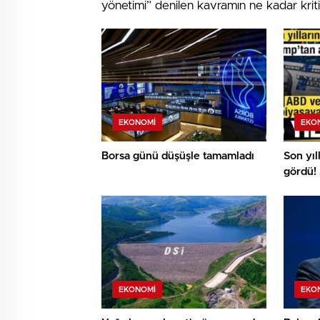
yönetimi” denilen kavramın ne kadar krit
EKONOMI
EKO
Borsa günü düşüşle tamamladı
Son yıl
gördü!
piyasa
EKONOMI
EKO