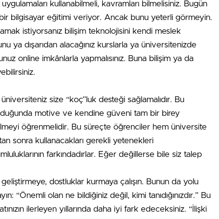
 uygulamaları kullanabilmeli, kavramları bilmelisiniz. Bugün
ir bilgisayar eğitimi veriyor. Ancak bunu yeterli görmeyin.
mak istiyorsanız bilişim teknolojisini kendi meslek
unu ya dışarıdan alacağınız kurslarla ya üniversitenizde
nuz online imkânlarla yapmalısınız. Buna bilişim ya da
bilirsiniz.
in üniversiteniz size “koç”luk desteği sağlamalıdır. Bu
lduğunda motive ve kendine güveni tam bir birey
ebilmeyi öğrenmelidir. Bu süreçte öğrenciler hem üniversite
 sonra kullanacakları gerekli yetenekleri
umluluklarının farkındadırlar. Eğer değillerse bile siz talep
r geliştirmeye, dostluklar kurmaya çalışın. Bunun da yolu
ın: “Önemli olan ne bildiğiniz değil, kimi tanıdığınızdır.” Bu
ızın ilerleyen yıllarında daha iyi fark edeceksiniz. “İlişki