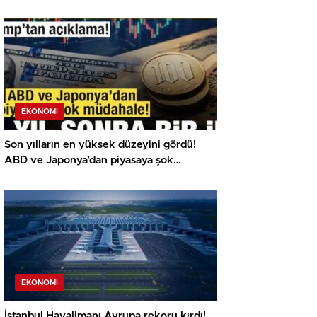
EKONOMI
Son yılların en yüksek düzeyini gördü!
ABD ve Japonya’dan piyasaya şok
müdahale!
EKONOMI
İstanbul Havalimanı Avrupa rekoru kırdı!