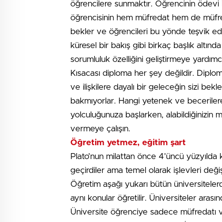
öğrencilere sunmaktır. Öğrencinin ödevi ise
öğrencisinin hem müfredat hem de müfredat
bekler ve öğrencileri bu yönde teşvik eder. 
küresel bir bakış gibi birkaç başlık altınd
sorumluluk özelliğini geliştirmeye yardımcı
Kısacası diploma her şey değildir. Diplo
ve ilişkilere dayalı bir geleceğin sizi be
bakmıyorlar. Hangi yetenek ve becerilere
yolculuğunuza başlarken, alabildiğiniz
vermeye çalışın.
Öğretim yetmez, eğitim şart
Plato’nun milattan önce 4’üncü yüzyılda
geçirdiler ama temel olarak işlevleri değ
Öğretim aşağı yukarı bütün üniversitele
aynı konular öğretilir. Üniversiteler arası
Üniversite öğrenciye sadece müfredatı v