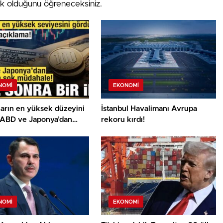
ik olduğunu öğreneceksiniz.
NOMI
EKONOMI
ların en yüksek düzeyini
İstanbul Havalimanı Avrupa
 ABD ve Japonya’dan
rekoru kırdı!
ya şok müdahale!
NOMI
EKONOMI