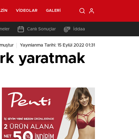
ZIN
VIDEOLAR
GALERI
neler
Canlı Sonuçlar
İddaa
nmuştur
Yayınlanma Tarihi: 15 Eylül 2022 01:31
Fark yaratmak