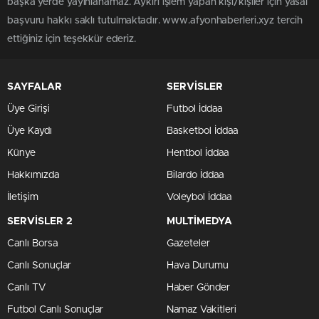
başka yerde yayınlanamaz. Aykırı işlem yapan kişi/kişiler için yasal
başvuru hakkı saklı tutulmaktadır. www.afyonhaberleri.xyz tercih
ettiğiniz için teşekkür ederiz.
SAYFALAR
SERVİSLER
Üye Girişi
Futbol İddaa
Üye Kaydı
Basketbol İddaa
Künye
Hentbol İddaa
Hakkımızda
Bilardo İddaa
İletişim
Voleybol İddaa
SERVİSLER 2
MULTİMEDYA
Canlı Borsa
Gazeteler
Canlı Sonuçlar
Hava Durumu
Canlı TV
Haber Gönder
Futbol Canlı Sonuçlar
Namaz Vakitleri