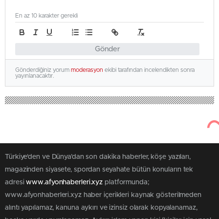
En az 10 karakter gerekli
Gönder
Gönderdiğiniz yorum
moderasyon
ekibi tarafından incelendikten sonra
yayınlanacaktır.
Türkiye'den ve Dünya’dan son dakika haberler, köşe yazıları,
magazinden siyasete, spordan seyahate bütün konuların tek
adresi
www.afyonhaberleri.xyz
platformunda;
www.afyonhaberleri.xyz haber içerikleri kaynak gösterilmeden
alıntı yapılamaz, kanuna aykırı ve izinsiz olarak kopyalanamaz,