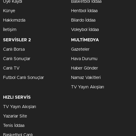
Üye Kaydı
Basketbol İddaa
Künye
Hentbol İddaa
Hakkımızda
Bilardo İddaa
İletişim
Voleybol İddaa
SERVİSLER 2
MULTİMEDYA
Canlı Borsa
Gazeteler
Canlı Sonuçlar
Hava Durumu
Canlı TV
Haber Gönder
Futbol Canlı Sonuçlar
Namaz Vakitleri
TV Yayın Akışları
HIZLI SERVİS
TV Yayın Akışları
Yazarlar Site
Tenis İddaa
Basketbol Canlı