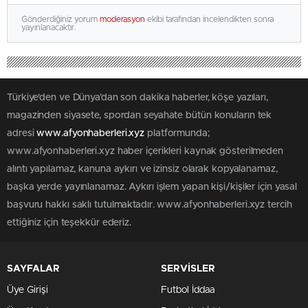
Gönderdiğiniz yorum
moderasyon
ekibi tarafından incelendikten sonra
yayınlanacaktır.
Türkiye'den ve Dünya’dan son dakika haberler, köşe yazıları,
magazinden siyasete, spordan seyahate bütün konuların tek
adresi
www.afyonhaberleri.xyz
platformunda;
www.afyonhaberleri.xyz haber içerikleri kaynak gösterilmeden
alıntı yapılamaz, kanuna aykırı ve izinsiz olarak kopyalanamaz,
başka yerde yayınlanamaz. Aykırı işlem yapan kişi/kişiler için yasal
başvuru hakkı saklı tutulmaktadır. www.afyonhaberleri.xyz tercih
ettiğiniz için teşekkür ederiz.
SAYFALAR
SERVİSLER
Üye Girişi
Futbol İddaa