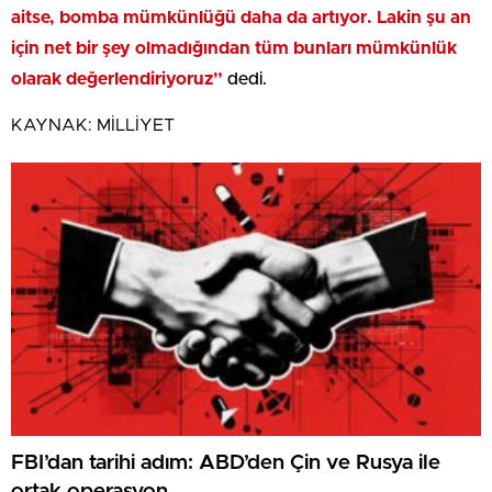
aitse, bomba mümkünlüğü daha da artıyor. Lakin şu an
için net bir şey olmadığından tüm bunları mümkünlük
olarak değerlendiriyoruz”
dedi.
KAYNAK:
MİLLİYET
FBI’dan tarihi adım: ABD’den Çin ve Rusya ile
ortak operasyon