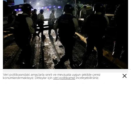
Veri politikasındaki amaçlarla sınırlı ve mevzuata uygun şekilde çerez
konumlandırmaktayız. Detaylar için
veri politikamızı
inceleyebilirsiniz.
Şiddet olaylarının yol açtığı şovlarda ülke geneli 80’den
fazla asker ve polisin yaralandığını kaydeden Saab,
“Vandallık yapanların sabıkası kabarık. Hugo Chavez’in
heykellerine, hastanelere ve polis araçlarına ziyan verdiler.
Vatandaşın hukukunu koruyacağız ve kanunlara nazaran
gereğini yerine getireceğiz.” tabirini kullandı.