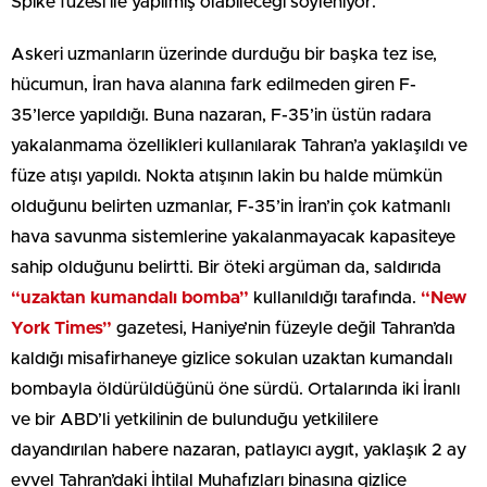
Spike füzesi ile yapılmış olabileceği söyleniyor.
Askeri uzmanların üzerinde durduğu bir başka tez ise,
hücumun, İran hava alanına fark edilmeden giren F-
35’lerce yapıldığı. Buna nazaran, F-35’in üstün radara
yakalanmama özellikleri kullanılarak Tahran’a yaklaşıldı ve
füze atışı yapıldı. Nokta atışının lakin bu halde mümkün
olduğunu belirten uzmanlar, F-35’in İran’in çok katmanlı
hava savunma sistemlerine yakalanmayacak kapasiteye
sahip olduğunu belirtti. Bir öteki argüman da, saldırıda
“uzaktan kumandalı bomba”
kullanıldığı tarafında.
“New
York Times”
gazetesi, Haniye’nin füzeyle değil Tahran’da
kaldığı misafirhaneye gizlice sokulan uzaktan kumandalı
bombayla öldürüldüğünü öne sürdü. Ortalarında iki İranlı
ve bir ABD’li yetkilinin de bulunduğu yetkililere
dayandırılan habere nazaran, patlayıcı aygıt, yaklaşık 2 ay
evvel Tahran’daki İhtilal Muhafızları binasına gizlice