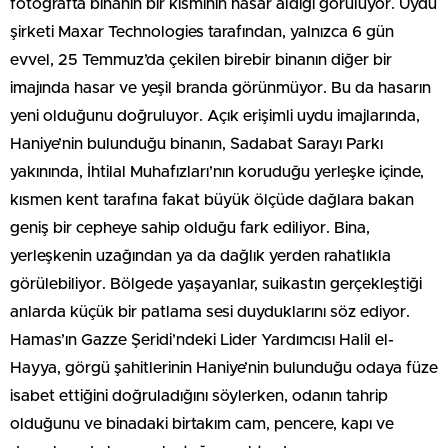
fotoğrafta binanın bir kısmının hasar aldığı görülüyor. Uydu
şirketi Maxar Technologies tarafından, yalnızca 6 gün
evvel, 25 Temmuz’da çekilen birebir binanın diğer bir
imajında hasar ve yeşil branda görünmüyor. Bu da hasarın
yeni olduğunu doğruluyor. Açık erişimli uydu imajlarında,
Haniye’nin bulunduğu binanın, Sadabat Sarayı Parkı
yakınında, İhtilal Muhafızları’nın koruduğu yerleşke içinde,
kısmen kent tarafına fakat büyük ölçüde dağlara bakan
geniş bir cepheye sahip olduğu fark ediliyor. Bina,
yerleşkenin uzağından ya da dağlık yerden rahatlıkla
görülebiliyor. Bölgede yaşayanlar, suikastın gerçekleştiği
anlarda küçük bir patlama sesi duyduklarını söz ediyor.
Hamas’ın Gazze Şeridi’ndeki Lider Yardımcısı Halil el-
Hayya, görgü şahitlerinin Haniye’nin bulunduğu odaya füze
isabet ettiğini doğruladığını söylerken, odanın tahrip
olduğunu ve binadaki birtakım cam, pencere, kapı ve