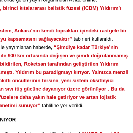
 birinci kıtalararası balistik füzesi (ICBM) Yıldırım’ı
stem, Ankara’nın kendi toprakları içindeki rastgele bir
yu kapsamasını sağlayacaktır”
tabirleri kullanıldı.
ile yayımlanan haberde,
“Şimdiye kadar Türkiye’nin
00 ile 900 km ortasında değişen ve şimdi doğrulanmamış
bildirilen, Roketsan tarafından geliştirilen Yıldırım
aşmıştı. Yıldırım bu paradigmayı kırıyor. Yalnızca menzil
kıtlı öncüllerinin tersine, yeni sistem oksitleyici
nan sıvı itiş gücüne dayanıyor üzere görünüyor . Bu da
füzelere daha yakın hale getiriyor ve artan lojistik
denetimi sunuyor”
tahliline yer verildi.
ANIYOR