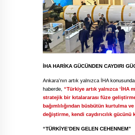
İHA HARİKA GÜCÜNDEN CAYDIRI G
Ankara’nın artık yalnızca İHA konusunda b
haberde,
“Türkiye artık yalnızca ‘İHA
stratejik bir kıtalararası füze geliştir
bağımlılığından büsbütün kurtulma ve A
değiştirme, kendi caydırıcılık gücünü 
“TÜRKİYE’DEN GELEN CEHENNEM”