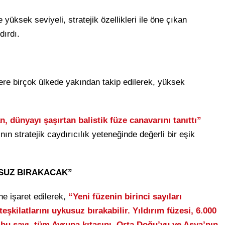
yüksek seviyeli, stratejik özellikleri ile öne çıkan
dırdı.
zere birçok ülkede yakından takip edilerek, yüksek
, dünyayı şaşırtan balistik füze canavarını tanıttı”
nın stratejik caydırıcılık yeteneğinde değerli bir eşik
USUZ BIRAKACAK”
ne işaret edilerek,
“Yeni füzenin birinci sayıları
eşkilatlarını uykusuz bırakabilir. Yıldırım füzesi, 6.000
 bu sayı, tüm Avrupa kıtasını, Orta Doğu’yu ve Asya’nın