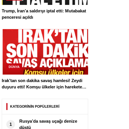
Trump, İran’a saldırıyı iptal etti: Mutabakat
penceresi açıldı
DÜNYA
Irak’tan son dakika savaş hamlesi! Zeydi
duyuru etti! Komşu ülkeler için harekete
geçtiler
KATEGORİNİN POPÜLERLERİ
Rusya’da savaş uçağı denize
1
düştü