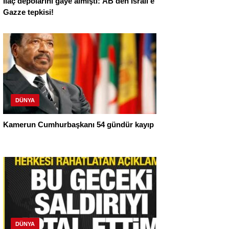
İlaç depolarını gaye almıştı: AB’den İsrail’e
Gazze tepkisi!
DÜNYA
Kamerun Cumhurbaşkanı 54 gündür kayıp
DÜNYA