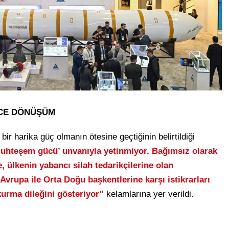
ÜCE DÖNÜŞÜM
ir harika güç olmanın ötesine geçtiğinin belirtildiği
 muhteşem gücü’ unvanıyla yetinmiyor. Bağımsız olarak
me, ülkenin yabancı silah tedarikçilerine olan
vrupa ile Orta Doğu başkentlerine karşı istikrarları
kurma dileğini gösteriyor”
kelamlarına yer verildi.