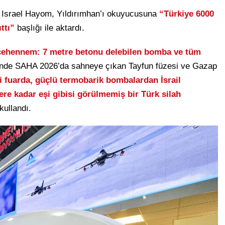
an Israel Hayom, Yıldırımhan’ı okuyucusuna
“Türkiye 6000
ıttı”
başlığı ile aktardı.
cehennem: 7 metre betonu delebilen bomba ve tüm
inde SAHA 2026’da sahneye çıkan Tayfun füzesi ve Gazap
i fuarda, güçlü termobarik bombalardan İsrail
re kadar eşi gibisi görülmemiş bir Türk silah
kullandı.