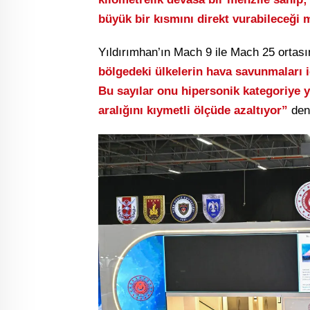
büyük bir kısmını direkt vurabileceği
Yıldırımhan’ın Mach 9 ile Mach 25 ortasın
bölgedeki ülkelerin hava savunmaları i
Bu sayılar onu hipersonik kategoriye ye
aralığını kıymetli ölçüde azaltıyor”
deni