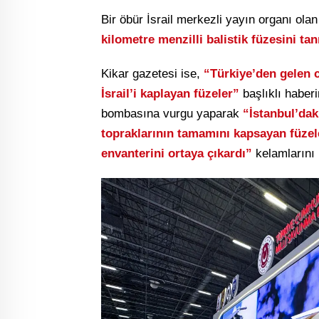
Bir öbür İsrail merkezli yayın organı ol
kilometre menzilli balistik füzesini tan
Kikar gazetesi ise,
“Türkiye’den gelen 
İsrail’i kaplayan füzeler”
başlıklı haber
bombasına vurgu yaparak
“İstanbul’dak
topraklarının tamamını kapsayan füzele
envanterini ortaya çıkardı”
kelamlarını 