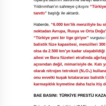
Yıldırımhan’ın sahneye çıkışını
“Türkiye,
tanıttı”
başlığı ile aktardı.
Haberde,
“6.000 km’lik menziliyle bu si
noktadan Avrupa, Rusya ve Orta Doğu’
“Türkiye yeni bir lige giriyor”
vurgusu 
balistik füze kapasitesi, menzilleri 3
olsa da 2.500 km’ye kadar ulaşabildiği 
ailesi ve Bora füzeleri etrafında ağırl
açısından değil, mimarisiyle de. Katı ya
olarak nitrojen tetroksit (N₂O₄) kulla
onu evvelki kuşak kıtalararası balistik 
karmaşıklık kıymetine daha fazla itiş 
BAE BASINI: TÜRKİYE PRESTİJ KAZ