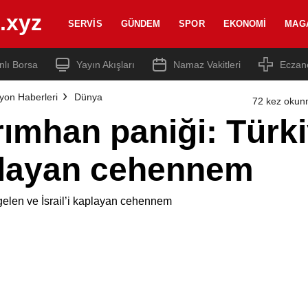
.xyz
SERVIS
GÜNDEM
SPOR
EKONOMI
MAG
nlı Borsa
Yayın Akışları
Namaz Vakitleri
Eczan
yon Haberleri
Dünya
72 kez okun
dırımhan paniği: Türk
aplayan cehennem