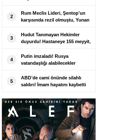
Rum Meclis Lideri, Şentop’un
2
karşısında rezil olmuştu, Yunan
basını isyan etti
Hudut Tanımayan Hekimler
3
duyurdu! Hastaneye 155 meyyit,
357 yaralı getirildi
Putin imzaladı! Rusya
4
vatandaşlığı alabilecekler
ABD’de cami önünde silahlı
5
saldırı! İmam hayatını kaybetti