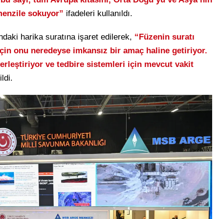
 menzile sokuyor”
ifadeleri kullanıldı.
daki harika suratına işaret edilerek,
“Füzenin suratı
çin onu neredeyse imkansız bir amaç haline getiriyor.
rleştiriyor ve tedbire sistemleri için mevcut vakit
ldi.