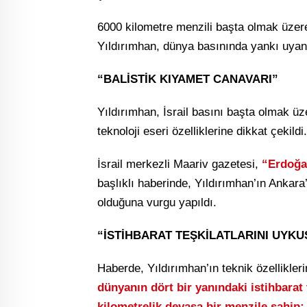
6000 kilometre menzili başta olmak üzere 
Yıldırımhan, dünya basınında yankı uyan
“BALİSTİK KIYAMET CANAVARI”
Yıldırımhan, İsrail basını başta olmak ü
teknoloji eseri özelliklerine dikkat çekildi.
İsrail merkezli Maariv gazetesi,
“Erdoğan
başlıklı haberinde, Yıldırımhan’ın Ankara’
olduğuna vurgu yapıldı.
“İSTİHBARAT TEŞKİLATLARINI UYK
Haberde, Yıldırımhan’ın teknik özellikleri
dünyanın dört bir yanındaki istihbarat t
kilometrelik devasa bir menzile sahip;