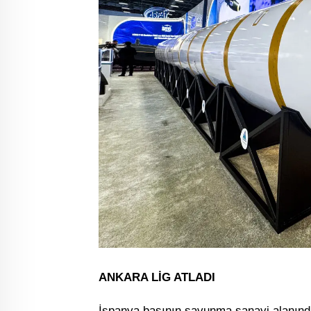
ANKARA LİG ATLADI
İspanya basının savunma sanayi alanında