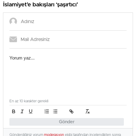
İslamiyet’e bakışları ‘şaşırtıcı’
En az 10 karakter gerekli
Gönder
Gönderdiğiniz yorum
moderasyon
ekibi tarafından incelendikten sonra