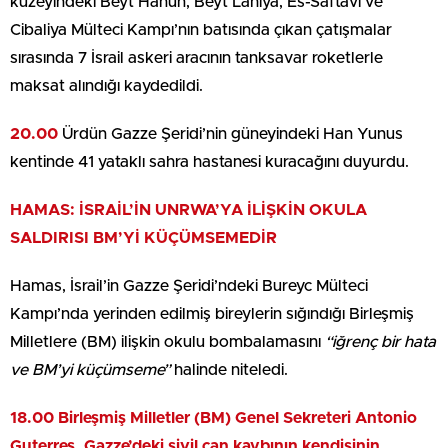
kuzeyindeki Beyt Hanun, Beyt Lahiya, Es-Saftavi ve
Cibaliya Mülteci Kampı’nın batısında çıkan çatışmalar
sırasında 7 İsrail askeri aracının tanksavar roketlerle
maksat alındığı kaydedildi.
20.00
Ürdün Gazze Şeridi’nin güneyindeki Han Yunus
kentinde 41 yataklı sahra hastanesi kuracağını duyurdu.
HAMAS: İSRAİL’İN UNRWA’YA İLİŞKİN OKULA
SALDIRISI BM’Yİ KÜÇÜMSEMEDİR
Hamas, İsrail’in Gazze Şeridi’ndeki Bureyc Mülteci
Kampı’nda yerinden edilmiş bireylerin sığındığı Birleşmiş
Milletlere (BM) ilişkin okulu bombalamasını
“iğrenç bir hata
ve BM’yi küçümseme”
halinde niteledi.
18.00
Birleşmiş Milletler (BM) Genel Sekreteri Antonio
Guterres, Gazze’deki sivil can kaybının kendisinin