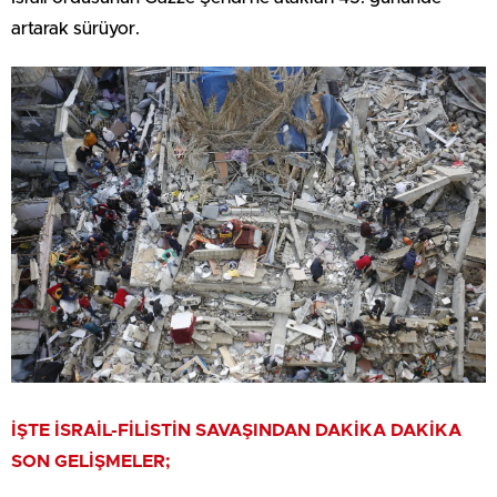
artarak sürüyor.
İŞTE İSRAİL-FİLİSTİN SAVAŞINDAN DAKİKA DAKİKA
SON GELİŞMELER;