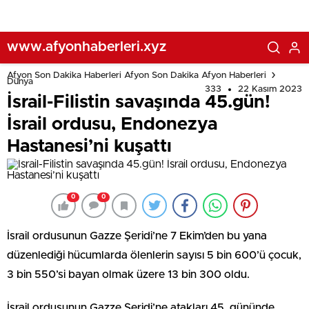
www.afyonhaberleri.xyz
Afyon Son Dakika Haberleri Afyon Son Dakika Afyon Haberleri
Dünya
333
22 Kasım 2023
İsrail-Filistin savaşında 45.gün!
İsrail ordusu, Endonezya
Hastanesi’ni kuşattı
0
0
İsrail ordusunun Gazze Şeridi’ne 7 Ekim’den bu yana
düzenlediği hücumlarda ölenlerin sayısı 5 bin 600’ü çocuk,
3 bin 550’si bayan olmak üzere 13 bin 300 oldu.
İsrail ordusunun Gazze Şeridi’ne atakları 45. gününde