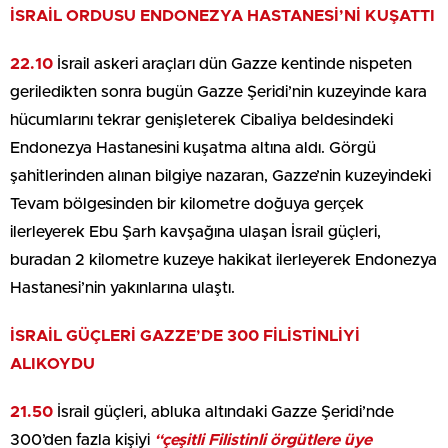
İSRAİL ORDUSU ENDONEZYA HASTANESİ’Nİ KUŞATTI
22.10
İsrail askeri araçları dün Gazze kentinde nispeten
geriledikten sonra bugün Gazze Şeridi’nin kuzeyinde kara
hücumlarını tekrar genişleterek Cibaliya beldesindeki
Endonezya Hastanesini kuşatma altına aldı. Görgü
şahitlerinden alınan bilgiye nazaran, Gazze’nin kuzeyindeki
Tevam bölgesinden bir kilometre doğuya gerçek
ilerleyerek Ebu Şarh kavşağına ulaşan İsrail güçleri,
buradan 2 kilometre kuzeye hakikat ilerleyerek Endonezya
Hastanesi’nin yakınlarına ulaştı.
İSRAİL GÜÇLERİ GAZZE’DE 300 FİLİSTİNLİYİ
ALIKOYDU
21.50
İsrail güçleri, abluka altındaki Gazze Şeridi’nde
300’den fazla kişiyi
“çeşitli Filistinli örgütlere üye