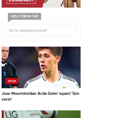
HIZLI YORUM YAP
SPOR
Jose Mourinho’dan Arda Güler isyanı! ‘İzin
verin’