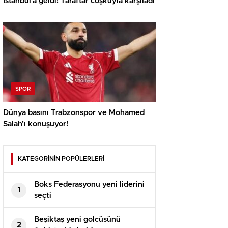
İstanbul’a geldi! Taraftar coşkuyla karşıladı
SPOR
Dünya basını Trabzonspor ve Mohamed
Salah’ı konuşuyor!
KATEGORİNİN POPÜLERLERİ
Boks Federasyonu yeni liderini
1
seçti
Beşiktaş yeni golcüsünü
2