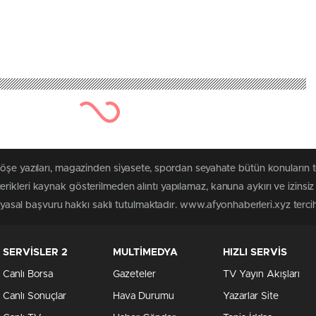
köşe yazıları, magazinden siyasete, spordan seyahate bütün konuların 
rikleri kaynak gösterilmeden alıntı yapılamaz, kanuna aykırı ve izins
n yasal başvuru hakkı saklı tutulmaktadır. www.afyonhaberleri.xyz tercih 
SERVİSLER 2
MULTİMEDYA
HIZLI SERVİS
Canlı Borsa
Gazeteler
TV Yayın Akışları
Canlı Sonuçlar
Hava Durumu
Yazarlar Site