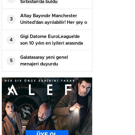
Sırbistan’da buldu
Altay Bayındır Manchester
3
United’dan ayrılabilir! Her şey o
isme bağlı…
Gigi Datome EuroLeague’de
4
son 10 yılın en iyileri arasında
Galatasaray yeni genel
5
menajeri duyurdu