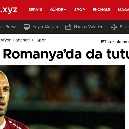
.xyz
SERVIS
GÜNDEM
SPOR
EKONOMI
MAGA
nlı Borsa
Yayın Akışları
Namaz Vakitleri
Ecza
Afyon Haberleri
Spor
157 kez okunm
i Romanya’da da tu