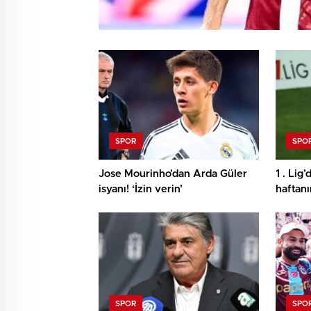
SPOR
SPO
Jose Mourinho’dan Arda Güler
1 . Lig
isyanı! ‘İzin verin’
haftan
SPOR
SPO