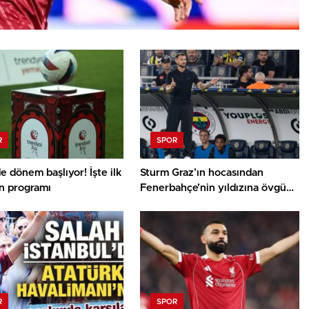
R
SPOR
’de dönem başlıyor! İşte ilk
Sturm Graz’ın hocasından
ın programı
Fenerbahçe’nin yıldızına övgü
yağmuru
R
SPOR