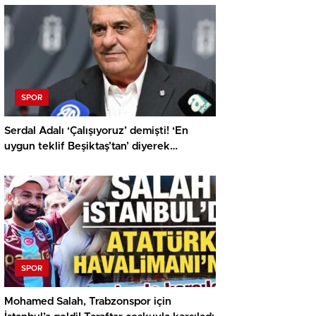
SPOR
Serdal Adalı ‘Çalışıyoruz’ demişti! ‘En
uygun teklif Beşiktaş’tan’ diyerek
açıkladılar
SPOR
Mohamed Salah, Trabzonspor için