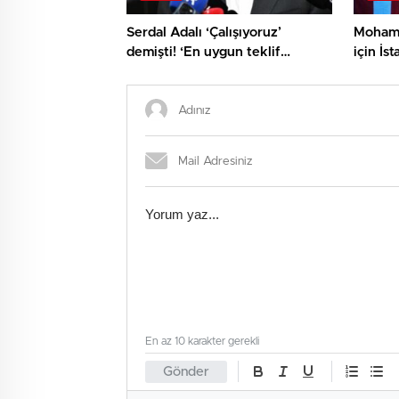
Serdal Adalı ‘Çalışıyoruz’
Mohame
demişti! ‘En uygun teklif
için İst
Beşiktaş’tan’ diyerek açıkladılar
coşkuyl
En az 10 karakter gerekli
Gönder