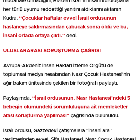
müdahale olmadığını, BM’den İsrail’in insani kuruluşlarla
her türlü uyumu reddettiği yanıtını aldıklarını aktaran
Kudra,
“Çocuklar haftalar evvel İsrail ordusunun
hastaneye saldırmasından çabucak sonra öldü ve bu,
insani ortada ortaya çıktı.”
dedi.
ULUSLARARASI SORUŞTURMA ÇAĞRISI
Avrupa-Akdeniz İnsan Hakları İzleme Örgütü de
toplumsal medya hesabından Nasr Çocuk Hastanesi’nin
ağır bakım ünitesinde çekilen bir fotoğrafı paylaştı.
Paylaşımda,
“İsrail ordusunun, Nasr Hastanesi’ndeki 5
bebeğin ölümündeki sorumluluğuna ait memleketler
arası soruşturma yapılması”
çağrısında bulunuldu.
İsrail ordusu, Gazze’deki çatışmalara “insani ara”
verilmesinden evvel, Şifa Hastanesi, Nasr Çocuk Hastanesi,