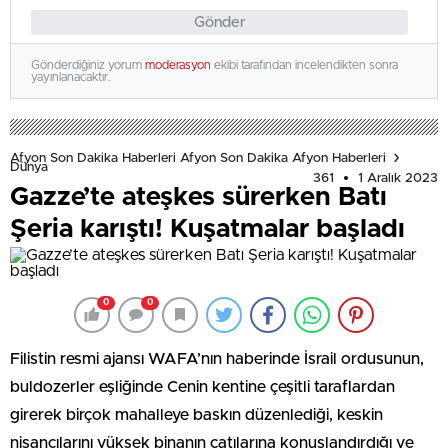
Gönder
Gönderdiğiniz yorum
moderasyon
ekibi tarafından incelendikten sonra
yayınlanacaktır.
Afyon Son Dakika Haberleri Afyon Son Dakika Afyon Haberleri
Dünya
361
1 Aralık 2023
Gazze’te ateşkes sürerken Batı
Şeria karıştı! Kuşatmalar başladı
0
0
Filistin resmi ajansı WAFA’nın haberinde İsrail ordusunun,
buldozerler eşliğinde Cenin kentine çeşitli taraflardan
girerek birçok mahalleye baskın düzenlediği, keskin
nişancılarını yüksek binanın çatılarına konuşlandırdığı ve