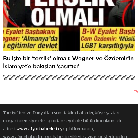
Bu işte bir ‘terslik’ olmalı: Wegner ve Özdemir’in
İslamiyet’e bakışları ‘şaşırtıcı’
Türkiye'den ve Dünya’dan son dakika haberler, köşe yazıları,
magazinden siyasete, spordan seyahate bütün konuların tek
adresi
www.afyonhaberleri.xyz
platformunda;
www.afyonhaberleri.xyz haber içerikleri kaynak gösterilmeden