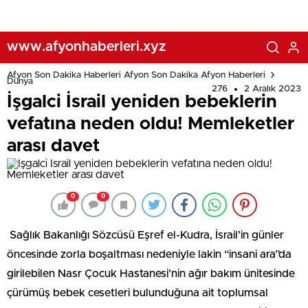
www.afyonhaberleri.xyz
Afyon Son Dakika Haberleri Afyon Son Dakika Afyon Haberleri
Dünya
276
2 Aralık 2023
İşgalci İsrail yeniden bebeklerin
vefatına neden oldu! Memleketler
arası davet
0
0
Sağlık Bakanlığı Sözcüsü Eşref el-Kudra, İsrail’in günler
öncesinde zorla boşaltması nedeniyle lakin “insani ara”da
girilebilen Nasr Çocuk Hastanesi’nin ağır bakım ünitesinde
çürümüş bebek cesetleri bulunduğuna ait toplumsal