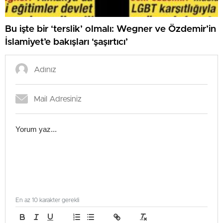
Bu işte bir ‘terslik’ olmalı: Wegner ve Özdemir’in
İslamiyet’e bakışları ‘şaşırtıcı’
En az 10 karakter gerekli