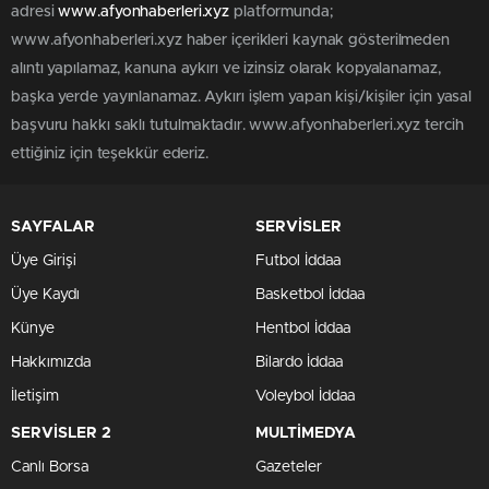
adresi
www.afyonhaberleri.xyz
platformunda;
www.afyonhaberleri.xyz haber içerikleri kaynak gösterilmeden
alıntı yapılamaz, kanuna aykırı ve izinsiz olarak kopyalanamaz,
başka yerde yayınlanamaz. Aykırı işlem yapan kişi/kişiler için yasal
başvuru hakkı saklı tutulmaktadır. www.afyonhaberleri.xyz tercih
ettiğiniz için teşekkür ederiz.
SAYFALAR
SERVİSLER
Üye Girişi
Futbol İddaa
Üye Kaydı
Basketbol İddaa
Künye
Hentbol İddaa
Hakkımızda
Bilardo İddaa
İletişim
Voleybol İddaa
SERVİSLER 2
MULTİMEDYA
Canlı Borsa
Gazeteler