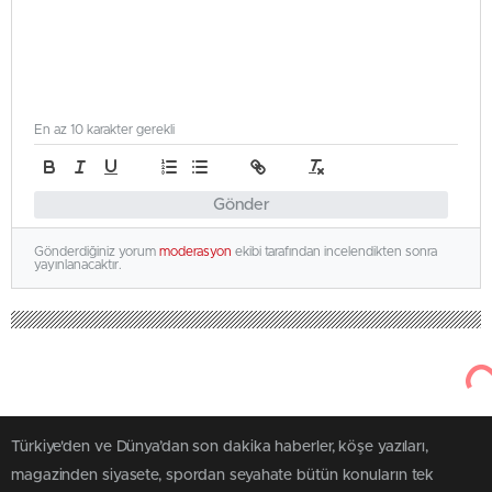
En az 10 karakter gerekli
Gönder
Gönderdiğiniz yorum
moderasyon
ekibi tarafından incelendikten sonra
yayınlanacaktır.
Türkiye'den ve Dünya’dan son dakika haberler, köşe yazıları,
magazinden siyasete, spordan seyahate bütün konuların tek