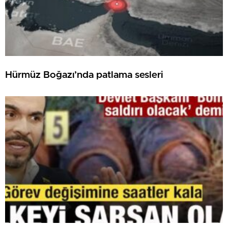
Hürmüz Boğazı’nda patlama sesleri