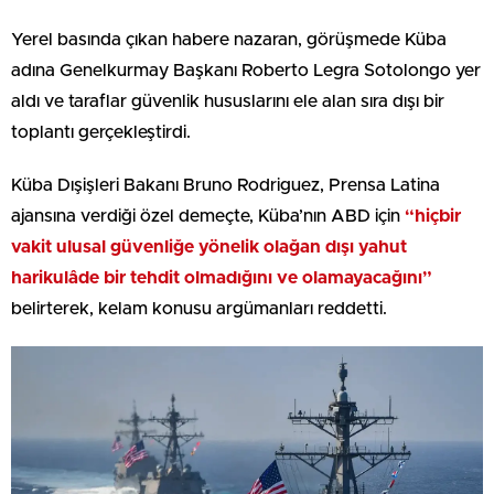
Yerel basında çıkan habere nazaran, görüşmede Küba
adına Genelkurmay Başkanı Roberto Legra Sotolongo yer
aldı ve taraflar güvenlik hususlarını ele alan sıra dışı bir
toplantı gerçekleştirdi.
Küba Dışişleri Bakanı Bruno Rodriguez, Prensa Latina
ajansına verdiği özel demeçte, Küba’nın ABD için
“hiçbir
vakit ulusal güvenliğe yönelik olağan dışı yahut
harikulâde bir tehdit olmadığını ve olamayacağını”
belirterek, kelam konusu argümanları reddetti.