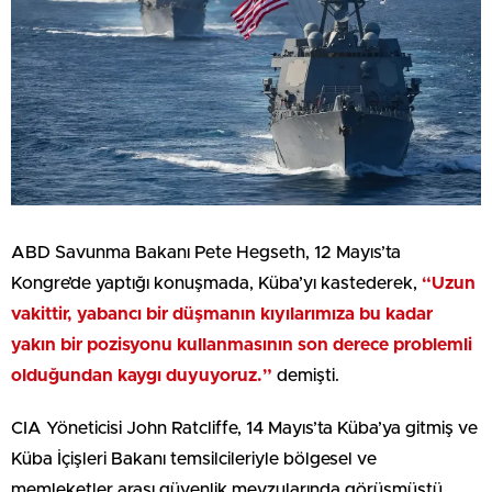
ABD Savunma Bakanı Pete Hegseth, 12 Mayıs’ta
Kongre’de yaptığı konuşmada, Küba’yı kastederek,
“Uzun
vakittir, yabancı bir düşmanın kıyılarımıza bu kadar
yakın bir pozisyonu kullanmasının son derece problemli
olduğundan kaygı duyuyoruz.”
demişti.
CIA Yöneticisi John Ratcliffe, 14 Mayıs’ta Küba’ya gitmiş ve
Küba İçişleri Bakanı temsilcileriyle bölgesel ve
memleketler arası güvenlik mevzularında görüşmüştü.