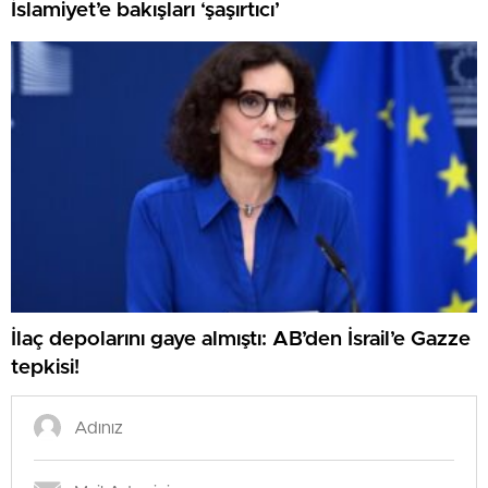
İslamiyet’e bakışları ‘şaşırtıcı’
İlaç depolarını gaye almıştı: AB’den İsrail’e Gazze
tepkisi!