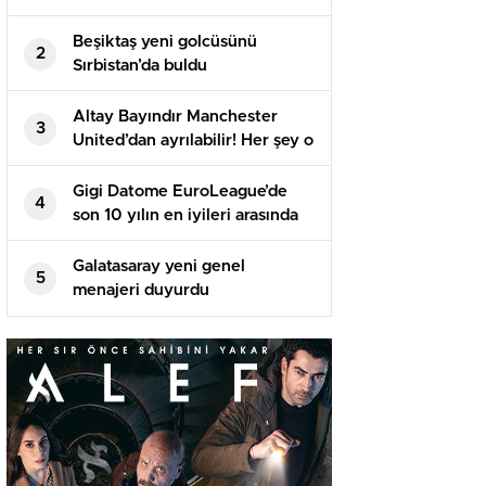
Beşiktaş yeni golcüsünü
2
Sırbistan’da buldu
Altay Bayındır Manchester
3
United’dan ayrılabilir! Her şey o
isme bağlı…
Gigi Datome EuroLeague’de
4
son 10 yılın en iyileri arasında
Galatasaray yeni genel
5
menajeri duyurdu