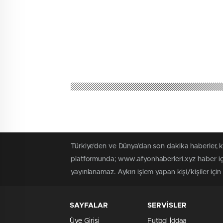
Türkiye'den ve Dünya’dan son dakika haberler, 
platformunda; www.afyonhaberleri.xyz haber içe
yayınlanamaz. Aykırı işlem yapan kişi/kişiler içi
SAYFALAR
SERVİSLER
Üye Girişi
Futbol İddaa