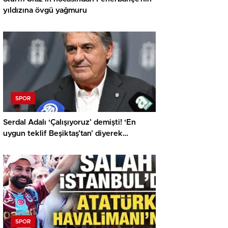
yıldızına övgü yağmuru
SPOR
Serdal Adalı ‘Çalışıyoruz’ demişti! ‘En
uygun teklif Beşiktaş’tan’ diyerek
açıkladılar
SPOR