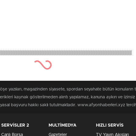
köşe yazıları, magazinden siyasete, spordan seyahate bütün konuların 
rikleri kaynak gösterilmeden alıntı yapılamaz, kanuna aykırı ve izins
n yasal başvuru hakkı saklı tutulmaktadır. www.afyonhaberleri.xyz tercih 
SERVİSLER 2
MULTİMEDYA
HIZLI SERVİS
Canlı Borsa
Gazeteler
TV Yayın Akışları