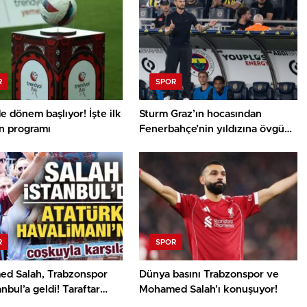
R
SPOR
’de dönem başlıyor! İşte ilk
Sturm Graz’ın hocasından
ın programı
Fenerbahçe’nin yıldızına övgü
yağmuru
R
SPOR
d Salah, Trabzonspor
Dünya basını Trabzonspor ve
anbul’a geldi! Taraftar
Mohamed Salah’ı konuşuyor!
a karşıladı