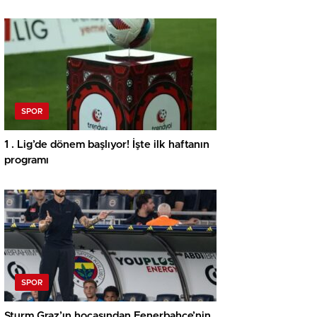
SPOR
1 . Lig’de dönem başlıyor! İşte ilk haftanın
programı
SPOR
Sturm Graz’ın hocasından Fenerbahçe’nin