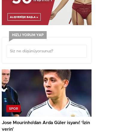
HIZLI YORUM YAP
SPOR
Jose Mourinho’dan Arda Güler isyanı! ‘İzin
verin’