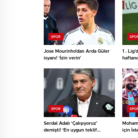
SPOR
SPO
Jose Mourinho’dan Arda Güler
1 . Lig
isyanı! ‘İzin verin’
haftan
SPOR
SPO
Serdal Adalı ‘Çalışıyoruz’
Mohame
demişti! ‘En uygun teklif
için İst
Beşiktaş’tan’ diyerek açıkladılar
coşkuyl