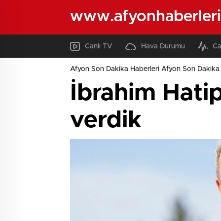
www.afyonhaberleri
Canlı TV
Hava Durumu
Ca
Afyon Son Dakika Haberleri Afyon Son Dakika 
İbrahim Hatipo
verdik