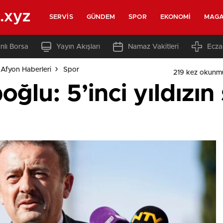
.xyz
SERVIS
GÜNDEM
SPOR
EKONOMI
MAGA
nlı Borsa
Yayın Akışları
Namaz Vakitleri
Ecza
Afyon Haberleri
Spor
219 kez okunm
ğlu: 5’inci yıldızın 