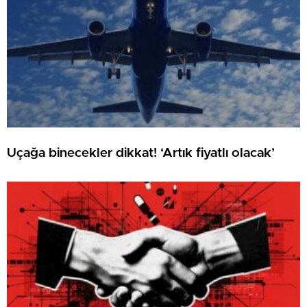
Uçağa binecekler dikkat! ‘Artık fiyatlı olacak’