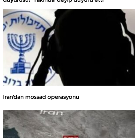
duyurusu! ‘Yakında’ deyip duyuru etti
İran’dan mossad operasyonu