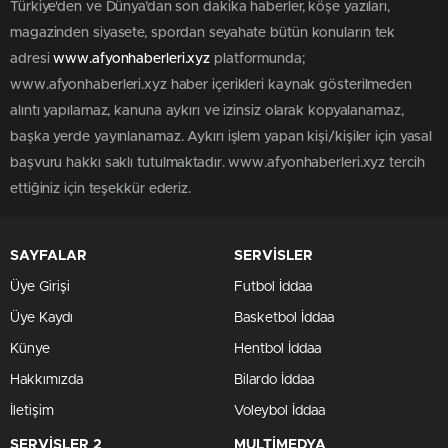
Türkiye'den ve Dünya’dan son dakika haberler, köşe yazıları,
magazinden siyasete, spordan seyahate bütün konuların tek
adresi
www.afyonhaberleri.xyz
platformunda;
www.afyonhaberleri.xyz haber içerikleri kaynak gösterilmeden
alıntı yapılamaz, kanuna aykırı ve izinsiz olarak kopyalanamaz,
başka yerde yayınlanamaz. Aykırı işlem yapan kişi/kişiler için yasal
başvuru hakkı saklı tutulmaktadır. www.afyonhaberleri.xyz tercih
ettiğiniz için teşekkür ederiz.
SAYFALAR
SERVİSLER
Üye Girişi
Futbol İddaa
Üye Kaydı
Basketbol İddaa
Künye
Hentbol İddaa
Hakkımızda
Bilardo İddaa
İletişim
Voleybol İddaa
SERVİSLER 2
MULTİMEDYA