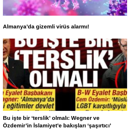
Almanya’da gizemli virüs alarmı!
Bu işte bir ‘terslik’ olmalı: Wegner ve
Özdemir’in İslamiyet’e bakışları ‘şaşırtıcı’