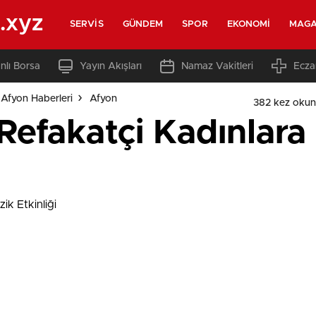
.xyz
SERVIS
GÜNDEM
SPOR
EKONOMI
MAGA
nlı Borsa
Yayın Akışları
Namaz Vakitleri
Ecza
Afyon Haberleri
Afyon
382 kez oku
Refakatçi Kadınlara