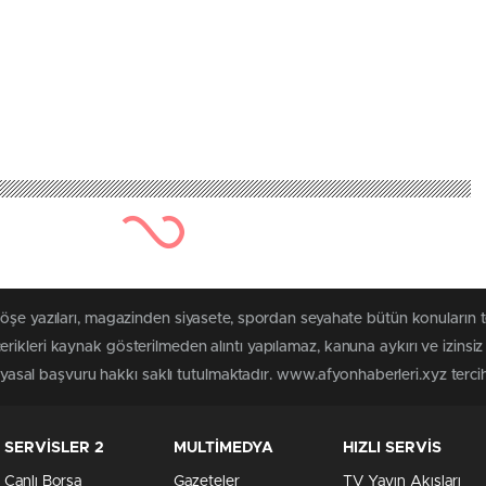
köşe yazıları, magazinden siyasete, spordan seyahate bütün konuların 
rikleri kaynak gösterilmeden alıntı yapılamaz, kanuna aykırı ve izins
n yasal başvuru hakkı saklı tutulmaktadır. www.afyonhaberleri.xyz tercih 
SERVİSLER 2
MULTİMEDYA
HIZLI SERVİS
Canlı Borsa
Gazeteler
TV Yayın Akışları