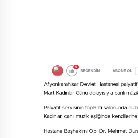
0
BEĞENDİM
ABONE OL
Afyonkarahisar Devlet Hastanesi palyatif s
Mart Kadınlar Günü dolayısıyla canlı müzik e
Palyatif servisinin toplantı salonunda düze
Kadınlar, canlı müzik eşliğinde kendilerine
Hastane Başhekimi Op. Dr. Mehmet Duran