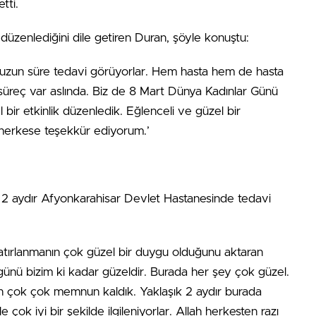
tti.
düzenlediğini dile getiren Duran, şöyle konuştu:
bi uzun süre tedavi görüyorlar. Hem hasta hem de hasta
 süreç var aslında. Biz de 8 Mart Dünya Kadınlar Günü
el bir etkinlik düzenledik. Eğlenceli ve güzel bir
herkese teşekkür ediyorum.’
 2 aydır Afyonkarahisar Devlet Hastanesinde tedavi
tırlanmanın çok güzel bir duygu olduğunu aktaran
günü bizim ki kadar güzeldir. Burada her şey çok güzel.
n çok çok memnun kaldık. Yaklaşık 2 aydır burada
ok iyi bir şekilde ilgileniyorlar. Allah herkesten razı