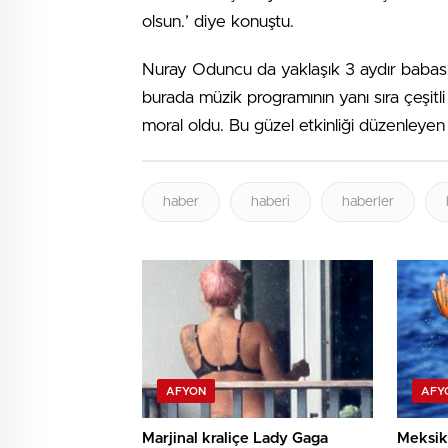
olsun.’ diye konuştu.
Nuray Oduncu da yaklaşık 3 aydır babasın
burada müzik programının yanı sıra çeşitl
moral oldu. Bu güzel etkinliği düzenleyen 
haber
haberi
haberler
AFYON
AFY
Marjinal kraliçe Lady Gaga
Meksika