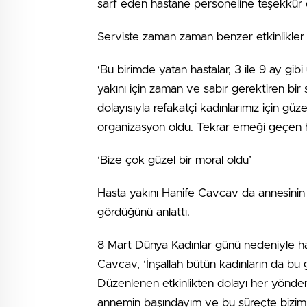
sarf eden hastane personeline teşekkür e
Serviste zaman zaman benzer etkinlikler 
‘Bu birimde yatan hastalar, 3 ile 9 ay gi
yakını için zaman ve sabır gerektiren bir
dolayısıyla refakatçi kadınlarımız için güz
organizasyon oldu. Tekrar emeği geçen 
‘Bize çok güzel bir moral oldu’
Hasta yakını Hanife Cavcav da annesinin
gördüğünü anlattı.
8 Mart Dünya Kadınlar günü nedeniyle ha
Cavcav, ‘İnşallah bütün kadınların da bu 
Düzenlenen etkinlikten dolayı her yönde
annemin başındayım ve bu süreçte bizimle ç