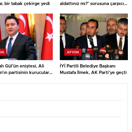
r, bir tabak çekirge yedi
aldattınız mı?’ sorusuna çarpıcı
bir yanıt verdi
ON
AFYON
h Gül’ün eniştesi, Ali
İYİ Partili Belediye Başkanı
’ın partisinin kurucular
Mustafa İlmek, AK Parti’ye geçti
nda yer alacak