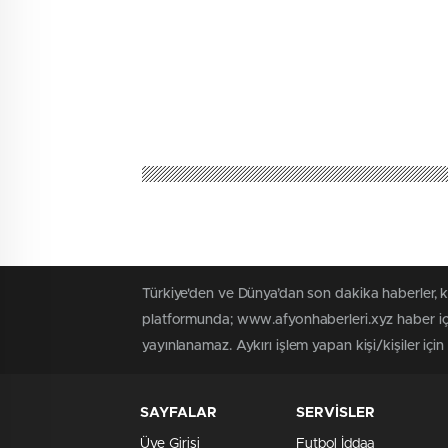
Türkiye'den ve Dünya’dan son dakika haberler, 
platformunda; www.afyonhaberleri.xyz haber içe
yayınlanamaz. Aykırı işlem yapan kişi/kişiler içi
SAYFALAR
SERVİSLER
Üye Girişi
Futbol İddaa