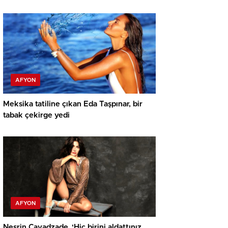
öpmelere doyamadı
AFYON
Meksika tatiline çıkan Eda Taşpınar, bir
tabak çekirge yedi
AFYON
Nesrin Cavadzade, ‘Hiç birini aldattınız