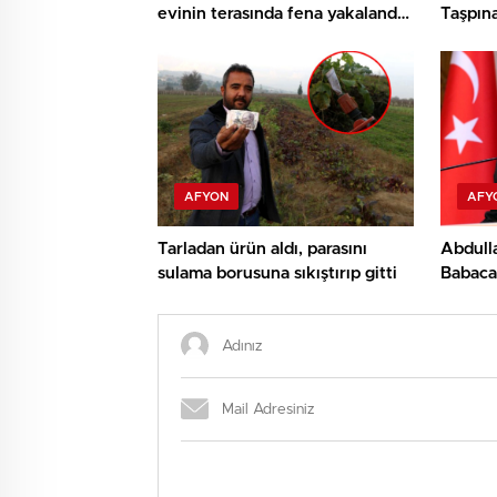
evinin terasında fena yakalandı!
Taşpına
Sevgilisini öpmelere doyamadı
AFYON
AFY
Tarladan ürün aldı, parasını
Abdulla
sulama borusuna sıkıştırıp gitti
Babacan
kurulu