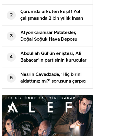
destek: Ruhani döneminde
yolsuzluk arttı, gidişata razı
Çorum’da ürküten keşif! Yol
2
değiliz
çalışmasında 2 bin yıllık insan
iskeleti bulundu
Afyonkarahisar Patatesler,
3
Doğal Soğuk Hava Deposu
Mağaralarda Saklanıyor
Abdullah Gül’ün eniştesi, Ali
4
Babacan’ın partisinin kurucular
kurulunda yer alacak
Nesrin Cavadzade, ‘Hiç birini
5
aldattınız mı?’ sorusuna çarpıcı
bir yanıt verdi