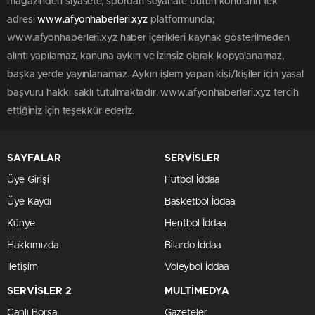
magazinden siyasete, spordan seyahate bütün konuların tek
adresi
www.afyonhaberleri.xyz
platformunda;
www.afyonhaberleri.xyz haber içerikleri kaynak gösterilmeden
alıntı yapılamaz, kanuna aykırı ve izinsiz olarak kopyalanamaz,
başka yerde yayınlanamaz. Aykırı işlem yapan kişi/kişiler için yasal
başvuru hakkı saklı tutulmaktadır. www.afyonhaberleri.xyz tercih
ettiğiniz için teşekkür ederiz.
SAYFALAR
SERVİSLER
Üye Girişi
Futbol İddaa
Üye Kaydı
Basketbol İddaa
Künye
Hentbol İddaa
Hakkımızda
Bilardo İddaa
İletişim
Voleybol İddaa
SERVİSLER 2
MULTİMEDYA
Canlı Borsa
Gazeteler