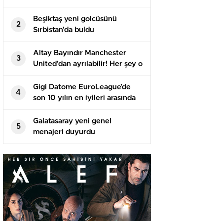
Beşiktaş yeni golcüsünü
2
Sırbistan’da buldu
Altay Bayındır Manchester
3
United’dan ayrılabilir! Her şey o
isme bağlı…
Gigi Datome EuroLeague’de
4
son 10 yılın en iyileri arasında
Galatasaray yeni genel
5
menajeri duyurdu