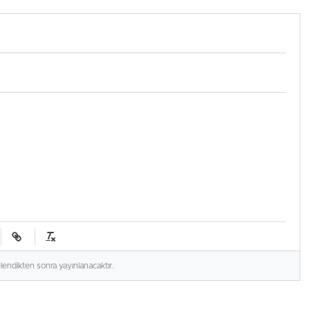
 Şampiyonu
şok yanıt
elendikten sonra yayınlanacaktır.