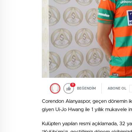
0
BEĞENDİM
ABONE OL
Corendon Alanyaspor, geçen dönemin ikinci
giyen Ui-Jo Hwang ile 1 yıllık mukavele i
Kulüpten yapılan resmi açıklamada, 32 yaşın
“Kulübümüz, geçtiğimiz dönem ekibimizde 