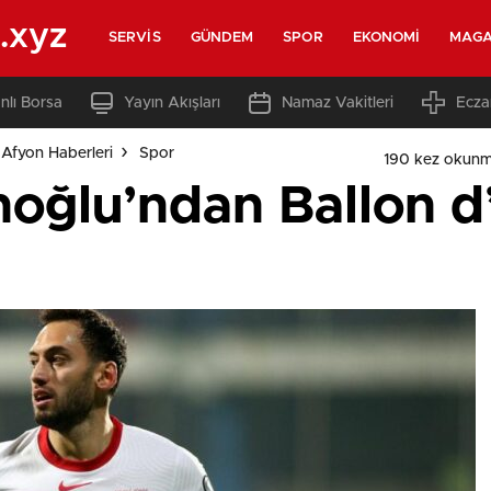
.xyz
SERVIS
GÜNDEM
SPOR
EKONOMI
MAGA
nlı Borsa
Yayın Akışları
Namaz Vakitleri
Ecza
Afyon Haberleri
Spor
190 kez okunm
oğlu’ndan Ballon d