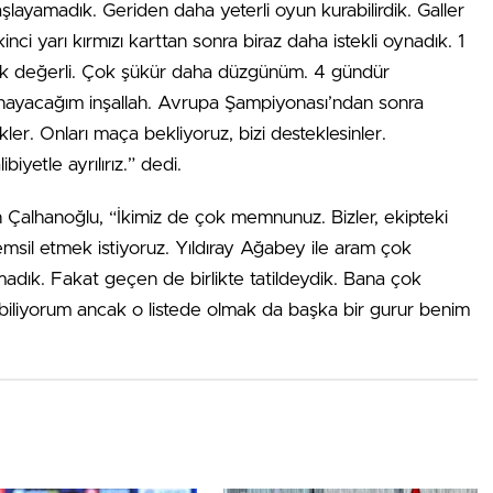
şlayamadık. Geriden daha yeterli oyun kurabilirdik. Galler
İkinci yarı kırmızı karttan sonra biraz daha istekli oynadık. 1
ak değerli. Çok şükür daha düzgünüm. 4 gündür
ynayacağım inşallah. Avrupa Şampiyonası’ndan sonra
kler. Onları maça bekliyoruz, bizi desteklesinler.
biyetle ayrılırız.” dedi.
n Çalhanoğlu, “İkimiz de çok memnunuz. Bizler, ekipteki
msil etmek istiyoruz. Yıldıray Ağabey ile aram çok
madık. Fakat geçen de birlikte tatildeydik. Bana çok
biliyorum ancak o listede olmak da başka bir gurur benim