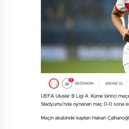
0
BEĞENDİM
ABONE OL
UEFA Uluslar B Ligi 4. Küme birinci maçı
Stadyumu’nda oynanan maç 0-0 sona er
Maçın akabinde kaptan Hakan Çalhanoğlu