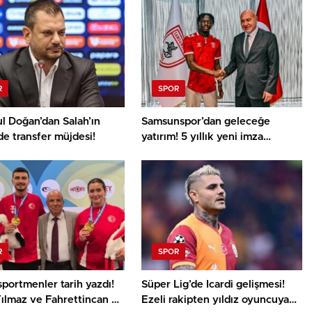
R
SPOR
l Doğan’dan Salah’ın
Samsunspor’dan geleceğe
e transfer müjdesi!
yatırım! 5 yıllık yeni imza
heyecan kattı
R
SPOR
sportmenler tarih yazdı!
Süper Lig’de Icardi gelişmesi!
ılmaz ve Fahrettincan Er
Ezeli rakipten yıldız oyuncuya