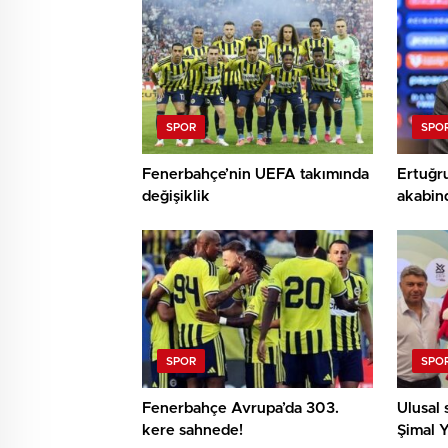
SPOR
SPO
Fenerbahçe’nin UEFA takımında
Ertuğru
değişiklik
akabind
SPOR
SPO
Fenerbahçe Avrupa’da 303.
Ulusal 
kere sahnede!
Şimal Y