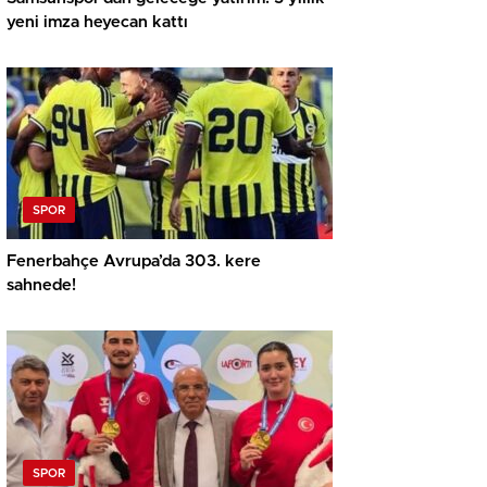
yeni imza heyecan kattı
SPOR
Fenerbahçe Avrupa’da 303. kere
sahnede!
SPOR