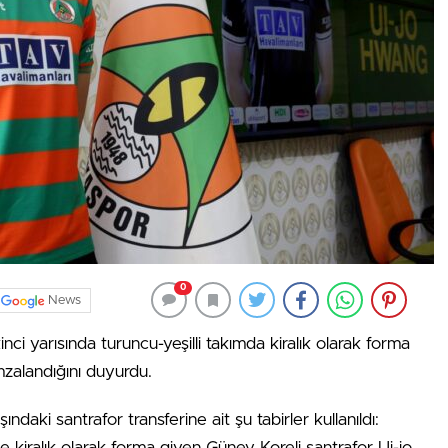
0
News
 yarısında turuncu-yeşilli takımda kiralık olarak forma
mzalandığını duyurdu.
daki santrafor transferine ait şu tabirler kullanıldı:
kiralık olarak forma giyen Güney Koreli santrafor Ui-jo