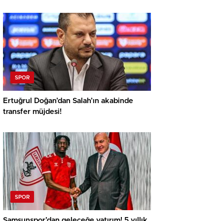
SPOR
Ertuğrul Doğan’dan Salah’ın akabinde
transfer müjdesi!
SPOR
Samsunspor’dan geleceğe yatırım! 5 yıllık